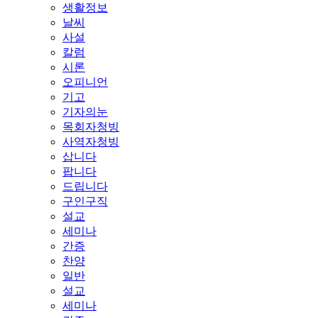
생활정보
날씨
사설
칼럼
시론
오피니언
기고
기자의눈
목회자청빙
사역자청빙
삽니다
팝니다
드립니다
구인구직
설교
세미나
간증
찬양
일반
설교
세미나