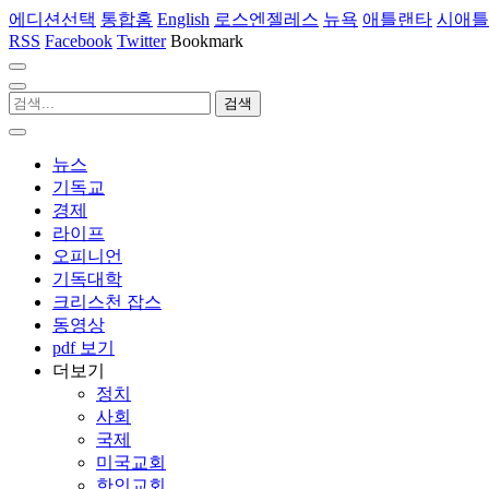
에디션선택
통합홈
English
로스엔젤레스
뉴욕
애틀랜타
시애틀
RSS
Facebook
Twitter
Bookmark
뉴스
기독교
경제
라이프
오피니언
기독대학
크리스천 잡스
동영상
pdf 보기
더보기
정치
사회
국제
미국교회
한인교회