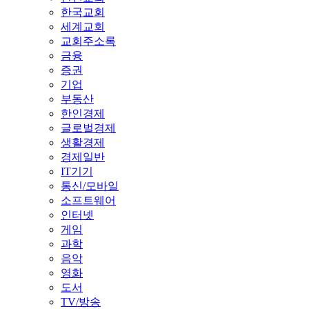
한국교회
세계교회
교회주소록
금융
증권
기업
부동산
한인경제
글로벌경제
생활경제
경제일반
IT기기
통신/모바일
소프트웨어
인터넷
게임
과학
음악
영화
도서
TV/방송