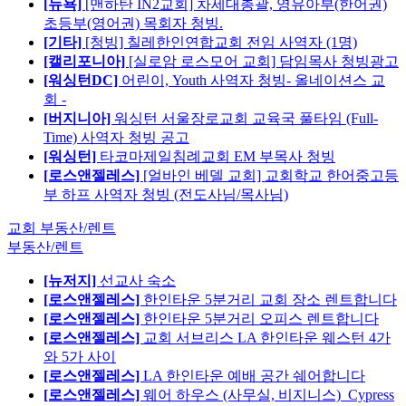
[뉴욕]
[맨하탄 IN2교회] 차세대총괄, 영유아부(한어권)
초등부(영어권) 목회자 청빙.
[기타]
[청빙] 칠레한인연합교회 전임 사역자 (1명)
[캘리포니아]
[실로암 로스모어 교회] 담임목사 청빙광고
[워싱턴DC]
어린이, Youth 사역자 청빙- 올네이션스 교
회 -
[버지니아]
워싱턴 서울장로교회 교육국 풀타임 (Full-
Time) 사역자 청빙 공고
[워싱턴]
타코마제일침례교회 EM 부목사 청빙
[로스앤젤레스]
[얼바인 베델 교회] 교회학교 한어중고등
부 하프 사역자 청빙 (전도사님/목사님)
교회 부동산/렌트
부동산/렌트
[뉴저지]
선교사 숙소
[로스앤젤레스]
한인타운 5분거리 교회 장소 렌트합니다
[로스앤젤레스]
한인타운 5분거리 오피스 렌트합니다
[로스앤젤레스]
교회 서브리스 LA 한인타운 웨스턴 4가
와 5가 사이
[로스앤젤레스]
LA 한인타운 예배 공간 쉐어합니다
[로스앤젤레스]
웨어 하우스 (사무실, 비지니스)_Cypress