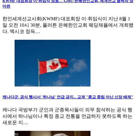
KWMF 대표회장 이·취임식 성료… GMU·은혜한인교회, 세계선교 협력의 장
마련
한인세계선교사회(KWMF) 대표회장 이·취임식이 지난 8월 1
일 오전 10시 30분, 풀러튼 은혜한인교회 웨딩채플에서 개최됐
다. 멕시코 정득…
캐나다군, 공식 행사서 '하나님' 언급 금지... 교계 "종교 중립 아닌 신앙 배제"
캐나다 국방부가 군인과 군종목사들이 의무 참석하는 공식 행
사에서 하나님이나 특정 종교 전통을 언급하지 못하도록 하는
새로운 지…