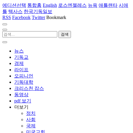
에디션선택
통합홈
English
로스엔젤레스
뉴욕
애틀랜타
시애
틀
텍사스
한국기독일보
RSS
Facebook
Twitter
Bookmark
뉴스
기독교
경제
라이프
오피니언
기독대학
크리스천 잡스
동영상
pdf 보기
더보기
정치
사회
국제
미국교회