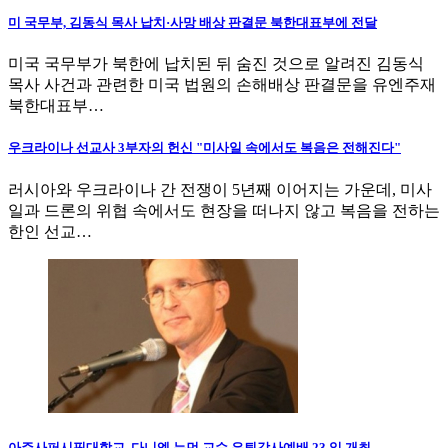
미 국무부, 김동식 목사 납치·사망 배상 판결문 북한대표부에 전달
미국 국무부가 북한에 납치된 뒤 숨진 것으로 알려진 김동식
목사 사건과 관련한 미국 법원의 손해배상 판결문을 유엔주재
북한대표부…
우크라이나 선교사 3부자의 헌신 "미사일 속에서도 복음은 전해진다"
러시아와 우크라이나 간 전쟁이 5년째 이어지는 가운데, 미사
일과 드론의 위협 속에서도 현장을 떠나지 않고 복음을 전하는
한인 선교…
아주사퍼시픽대학교, 다니엘 뉴먼 교수 은퇴감사예배 23 일 개최