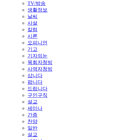
TV/방송
생활정보
날씨
사설
칼럼
시론
오피니언
기고
기자의눈
목회자청빙
사역자청빙
삽니다
팝니다
드립니다
구인구직
설교
세미나
간증
찬양
일반
설교