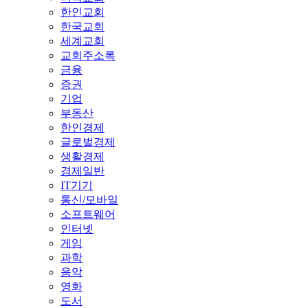
한인교회
한국교회
세계교회
교회주소록
금융
증권
기업
부동산
한인경제
글로벌경제
생활경제
경제일반
IT기기
통신/모바일
소프트웨어
인터넷
게임
과학
음악
영화
도서