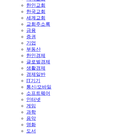
한인교회
한국교회
세계교회
교회주소록
금융
증권
기업
부동산
한인경제
글로벌경제
생활경제
경제일반
IT기기
통신/모바일
소프트웨어
인터넷
게임
과학
음악
영화
도서