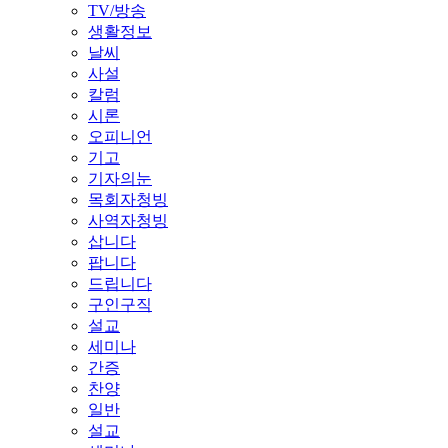
TV/방송
생활정보
날씨
사설
칼럼
시론
오피니언
기고
기자의눈
목회자청빙
사역자청빙
삽니다
팝니다
드립니다
구인구직
설교
세미나
간증
찬양
일반
설교