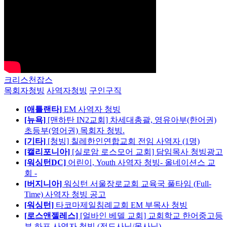
크리스천잡스
목회자청빙
사역자청빙
구인구직
[애틀랜타]
EM 사역자 청빙
[뉴욕]
[맨하탄 IN2교회] 차세대총괄, 영유아부(한어권)
초등부(영어권) 목회자 청빙.
[기타]
[청빙] 칠레한인연합교회 전임 사역자 (1명)
[캘리포니아]
[실로암 로스모어 교회] 담임목사 청빙광고
[워싱턴DC]
어린이, Youth 사역자 청빙- 올네이션스 교
회 -
[버지니아]
워싱턴 서울장로교회 교육국 풀타임 (Full-
Time) 사역자 청빙 공고
[워싱턴]
타코마제일침례교회 EM 부목사 청빙
[로스앤젤레스]
[얼바인 베델 교회] 교회학교 한어중고등
부 하프 사역자 청빙 (전도사님/목사님)