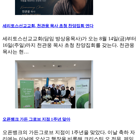
세리토스선교교회, 천관웅 목사 초청 찬양집회 연다
세리토스선교교회(담임 방상용목사)가 오는 8월 14일(금)부터
16일(주일)까지 천관웅 목사 초청 찬양집회를 갖는다. 천관웅
목사는 현…
오픈뱅크 가든 그로브 지점 1주년 맞아
오픈뱅크의 가든그로브 지점이 1주년을 맞았다. 이날 축하 자
리에는 이날에 오상교 행장을 비롯해 크리스틴 오 전무, 제임