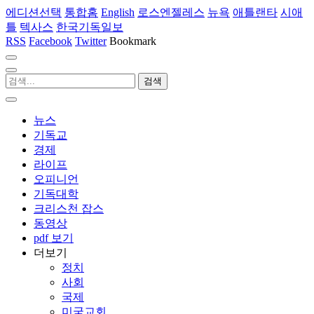
에디션선택
통합홈
English
로스엔젤레스
뉴욕
애틀랜타
시애
틀
텍사스
한국기독일보
RSS
Facebook
Twitter
Bookmark
뉴스
기독교
경제
라이프
오피니언
기독대학
크리스천 잡스
동영상
pdf 보기
더보기
정치
사회
국제
미국교회