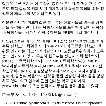
있다"며 "본 조치는 이 도약에 중요한 토대가 될 것이고, 앞으
로도 질적 향상을 위해 보다 체계적이며 학생들을 배려하는 정
책들이 계속 나올 것"이라고 말했다.
이뿐만 아니라, 미드웨스턴 한국부는 선교사들을 위주로 장학
금을 수여했지만 이제는 목회자 사모를 포함하여 일반 신학생
과 목회자들에게까지 장학금 혜택을 확대해 나갈 예정이다.
미드웨스턴은 미국 남침례회(SBC) 소속 신학대학원으로 북미
주류 신학교의 학위를 인가하는 ATS와 미국 종합대학교의 학
위를 인가하는 최고 인가기관인 HLC(고등교육위원회)에 모두
정식 인가되어 있다. 특별히 한국부는 성경사역학 철학박사
(Ph.D.), 교육목회학 박사(D.Ed.Min.), 목회학 박사(D.Min.)의
박사과정과 목회학 석사(M.Div.), 교육목회학석사(MACE), 신
학연구석사(MTS), 성경상담학석사(MABC)의 석사과정을 개
설하여, 실천적 복음주의 신학을 통한 건강한 사역자들을 양성
하고 있다. 학교 입학에 관한 안내는 학교 홈페이지
(www.mbts.edu/ks) 또는 한국부 사무실을 통해 받을 수 있다.
(한국부 사무실: 1-816-414-3754; ks@mbts.edu).
© 2026 Christianitydaily.com All rights reserved. Do not reproduce