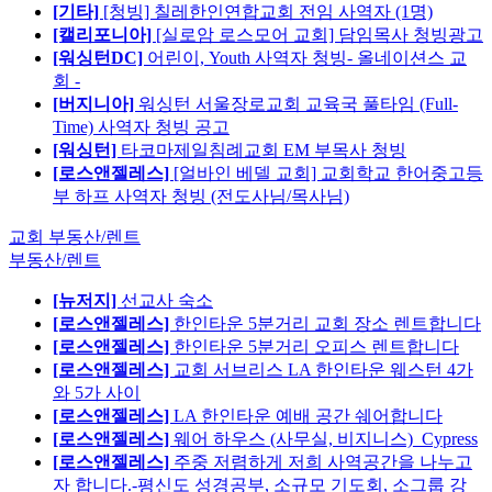
[기타]
[청빙] 칠레한인연합교회 전임 사역자 (1명)
[캘리포니아]
[실로암 로스모어 교회] 담임목사 청빙광고
[워싱턴DC]
어린이, Youth 사역자 청빙- 올네이션스 교
회 -
[버지니아]
워싱턴 서울장로교회 교육국 풀타임 (Full-
Time) 사역자 청빙 공고
[워싱턴]
타코마제일침례교회 EM 부목사 청빙
[로스앤젤레스]
[얼바인 베델 교회] 교회학교 한어중고등
부 하프 사역자 청빙 (전도사님/목사님)
교회 부동산/렌트
부동산/렌트
[뉴저지]
선교사 숙소
[로스앤젤레스]
한인타운 5분거리 교회 장소 렌트합니다
[로스앤젤레스]
한인타운 5분거리 오피스 렌트합니다
[로스앤젤레스]
교회 서브리스 LA 한인타운 웨스턴 4가
와 5가 사이
[로스앤젤레스]
LA 한인타운 예배 공간 쉐어합니다
[로스앤젤레스]
웨어 하우스 (사무실, 비지니스)_Cypress
[로스앤젤레스]
주중 저렴하게 저희 사역공간을 나누고
자 합니다.-평신도 성경공부, 소규모 기도회, 소그룹 강