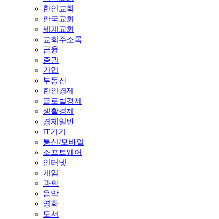
한인교회
한국교회
세계교회
교회주소록
금융
증권
기업
부동산
한인경제
글로벌경제
생활경제
경제일반
IT기기
통신/모바일
소프트웨어
인터넷
게임
과학
음악
영화
도서