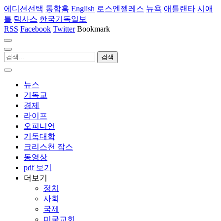
에디션선택
통합홈
English
로스엔젤레스
뉴욕
애틀랜타
시애
틀
텍사스
한국기독일보
RSS
Facebook
Twitter
Bookmark
뉴스
기독교
경제
라이프
오피니언
기독대학
크리스천 잡스
동영상
pdf 보기
더보기
정치
사회
국제
미국교회