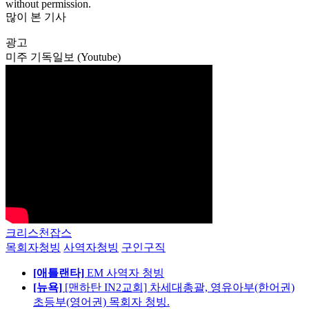
without permission.
많이 본 기사
광고
미주 기독일보 (Youtube)
크리스천잡스
목회자청빙
사역자청빙
구인구직
[애틀랜타]
EM 사역자 청빙
[뉴욕]
[맨하탄 IN2교회] 차세대총괄, 영유아부(한어권)
초등부(영어권) 목회자 청빙.