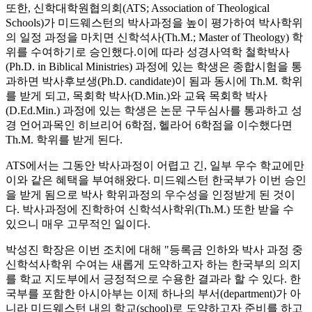
또한, 신학대학원협의회(ATS; Association of Theological
Schools)가 미드웨스턴의 박사과정을 높이 평가하여 박사학위
의 일정 과정을 마치면 신학석사(Th.M.; Master of Theology) 학
위를 수여하기로 승인했다.
이에 따라 성경사역학 철학박사
(Ph.D. in Biblical Ministries) 과정에 있는 학생은 종합시험을 통
과하면 박사후보생(Ph.D. candidate)이 됨과 동시에 Th.M. 학위
를 받게 되고, 목회학 박사(D.Min.)와 교육 목회학 박사
(D.Ed.Min.) 과정에 있는 학생은 논문 구두심사를 통과하고 성
경 언어과목인 히브리어 6학점, 헬라어 6학점을 이수했다면
Th.M. 학위를 받게 된다.
ATS에서는 그동안 박사과정이 어렵고 긴, 일부 우수 학교에만
이와 같은 혜택을 부여해왔다. 미드웨스턴 한국부가 이번 승인
을 받게 됨으로 박사 학위과정의 우수성을 인정받게 된 것이
다. 박사과정에 진학하여 신학석사학위(Th.M.) 또한 받을 수
있으니 매우 고무적인 일이다.
박성진 학장은 이번 조치에 대해 "등록금 인하와 박사 과정 중
신학석사학위 수여는 새롭게 도약하고자 하는 한국부의 의지
를 학교 지도부에서 긍정적으로 수용한 결과라 할 수 있다. 한
국부를 포함한 아시아부는 이제 하나의 부서(department)가 아
니라 미드웨스턴 내의 학교(school)로 도약하고자 준비를 하고