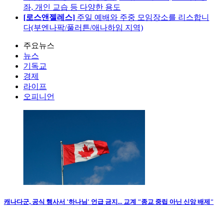
좌, 개인 교습 등 다양한 용도
[로스앤젤레스]
주일 예배와 주중 모임장소를 리스합니
다(부엔나팍/풀러튼/애나하임 지역)
주요뉴스
뉴스
기독교
경제
라이프
오피니언
캐나다군, 공식 행사서 '하나님' 언급 금지... 교계 "종교 중립 아닌 신앙 배제"