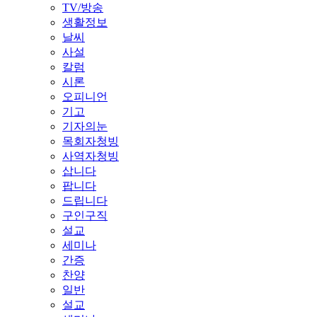
TV/방송
생활정보
날씨
사설
칼럼
시론
오피니언
기고
기자의눈
목회자청빙
사역자청빙
삽니다
팝니다
드립니다
구인구직
설교
세미나
간증
찬양
일반
설교