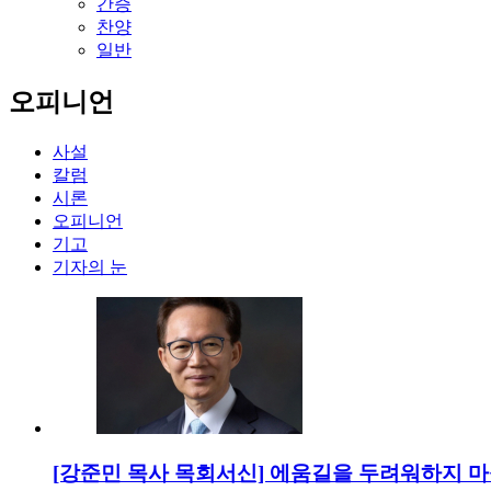
간증
찬양
일반
오피니언
사설
칼럼
시론
오피니언
기고
기자의 눈
[강준민 목사 목회서신] 에움길을 두려워하지 