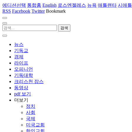
에디션선택
통합홈
English
로스엔젤레스
뉴욕
애틀랜타
시애틀
RSS
Facebook
Twitter
Bookmark
뉴스
기독교
경제
라이프
오피니언
기독대학
크리스천 잡스
동영상
pdf 보기
더보기
정치
사회
국제
미국교회
한인교회