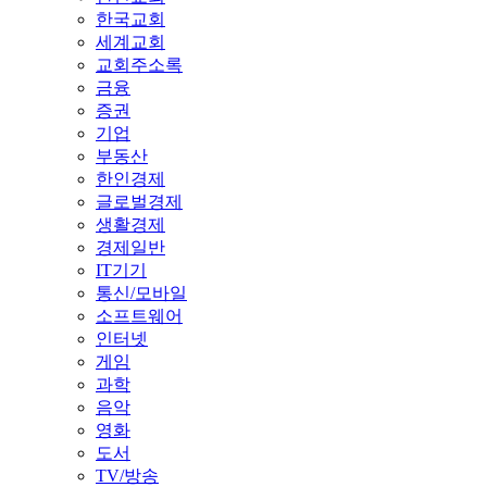
한국교회
세계교회
교회주소록
금융
증권
기업
부동산
한인경제
글로벌경제
생활경제
경제일반
IT기기
통신/모바일
소프트웨어
인터넷
게임
과학
음악
영화
도서
TV/방송