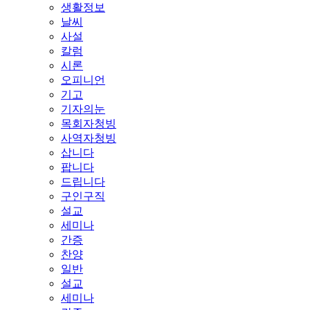
생활정보
날씨
사설
칼럼
시론
오피니언
기고
기자의눈
목회자청빙
사역자청빙
삽니다
팝니다
드립니다
구인구직
설교
세미나
간증
찬양
일반
설교
세미나