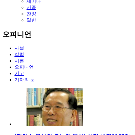
세미나
간증
찬양
일반
오피니언
사설
칼럼
시론
오피니언
기고
기자의 눈