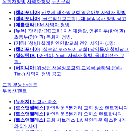
목회자청빙
사역자청빙
구인구직
[캘리포니아]
산호세 새소망교회 영유아부 사역자 청빙
[캘리포니아]
[글로벌선교교회] 2대 담임목사 청빙 공고
[애틀랜타]
EM 사역자 청빙
[뉴욕]
[맨하탄 IN2교회] 차세대총괄, 영유아부(한어권)
초등부(영어권) 목회자 청빙.
[기타]
[청빙] 칠레한인연합교회 전임 사역자 (1명)
[캘리포니아]
[실로암 로스모어 교회] 담임목사 청빙광고
[워싱턴DC]
어린이, Youth 사역자 청빙- 올네이션스 교
회 -
[버지니아]
워싱턴 서울장로교회 교육국 풀타임 (Full-
Time) 사역자 청빙 공고
교회 부동산/렌트
부동산/렌트
[뉴저지]
선교사 숙소
[로스앤젤레스]
한인타운 5분거리 교회 장소 렌트합니다
[로스앤젤레스]
한인타운 5분거리 오피스 렌트합니다
[로스앤젤레스]
교회 서브리스 LA 한인타운 웨스턴 4가
와 5가 사이