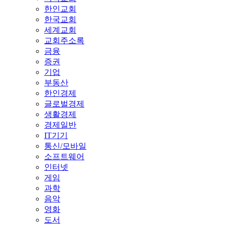
한인교회
한국교회
세계교회
교회주소록
금융
증권
기업
부동산
한인경제
글로벌경제
생활경제
경제일반
IT기기
통신/모바일
소프트웨어
인터넷
게임
과학
음악
영화
도서