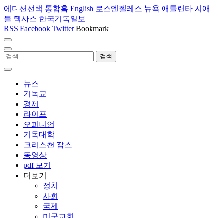
에디션선택
통합홈
English
로스엔젤레스
뉴욕
애틀랜타
시애
틀
텍사스
한국기독일보
RSS
Facebook
Twitter
Bookmark
뉴스
기독교
경제
라이프
오피니언
기독대학
크리스천 잡스
동영상
pdf 보기
더보기
정치
사회
국제
미국교회