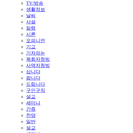
TV/방송
생활정보
날씨
사설
칼럼
시론
오피니언
기고
기자의눈
목회자청빙
사역자청빙
삽니다
팝니다
드립니다
구인구직
설교
세미나
간증
찬양
일반
설교