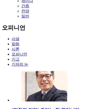
세미나
간증
찬양
일반
오피니언
사설
칼럼
시론
오피니언
기고
기자의 눈