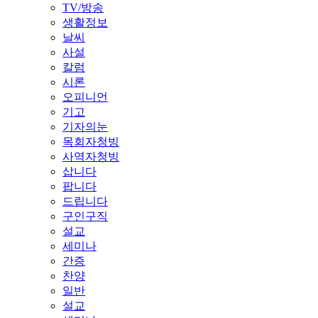
TV/방송
생활정보
날씨
사설
칼럼
시론
오피니언
기고
기자의눈
목회자청빙
사역자청빙
삽니다
팝니다
드립니다
구인구직
설교
세미나
간증
찬양
일반
설교