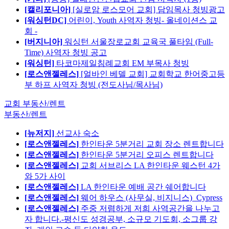
[캘리포니아]
[실로암 로스모어 교회] 담임목사 청빙광고
[워싱턴DC]
어린이, Youth 사역자 청빙- 올네이션스 교
회 -
[버지니아]
워싱턴 서울장로교회 교육국 풀타임 (Full-
Time) 사역자 청빙 공고
[워싱턴]
타코마제일침례교회 EM 부목사 청빙
[로스앤젤레스]
[얼바인 베델 교회] 교회학교 한어중고등
부 하프 사역자 청빙 (전도사님/목사님)
교회 부동산/렌트
부동산/렌트
[뉴저지]
선교사 숙소
[로스앤젤레스]
한인타운 5분거리 교회 장소 렌트합니다
[로스앤젤레스]
한인타운 5분거리 오피스 렌트합니다
[로스앤젤레스]
교회 서브리스 LA 한인타운 웨스턴 4가
와 5가 사이
[로스앤젤레스]
LA 한인타운 예배 공간 쉐어합니다
[로스앤젤레스]
웨어 하우스 (사무실, 비지니스)_Cypress
[로스앤젤레스]
주중 저렴하게 저희 사역공간을 나누고
자 합니다.-평신도 성경공부, 소규모 기도회, 소그룹 강