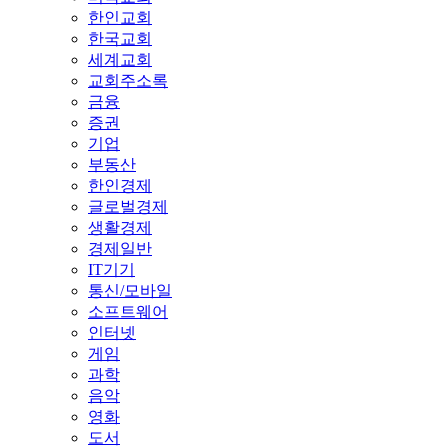
한인교회
한국교회
세계교회
교회주소록
금융
증권
기업
부동산
한인경제
글로벌경제
생활경제
경제일반
IT기기
통신/모바일
소프트웨어
인터넷
게임
과학
음악
영화
도서