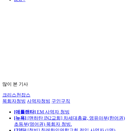
많이 본 기사
크리스천잡스
목회자청빙
사역자청빙
구인구직
[애틀랜타]
EM 사역자 청빙
[뉴욕]
[맨하탄 IN2교회] 차세대총괄, 영유아부(한어권)
초등부(영어권) 목회자 청빙.
[기타]
[청빙] 칠레한인연합교회 전임 사역자 (1명)