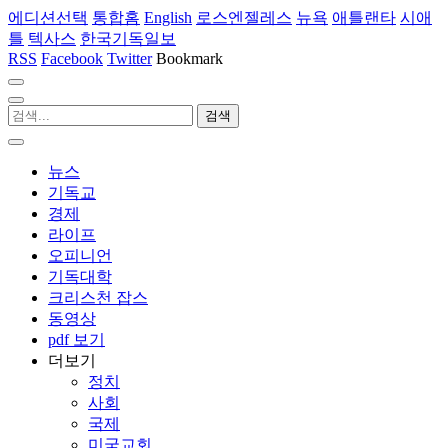
에디션선택
통합홈
English
로스엔젤레스
뉴욕
애틀랜타
시애
틀
텍사스
한국기독일보
RSS
Facebook
Twitter
Bookmark
뉴스
기독교
경제
라이프
오피니언
기독대학
크리스천 잡스
동영상
pdf 보기
더보기
정치
사회
국제
미국교회