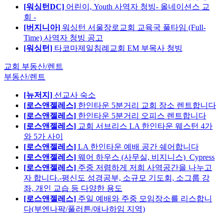
[워싱턴DC]
어린이, Youth 사역자 청빙- 올네이션스 교
회 -
[버지니아]
워싱턴 서울장로교회 교육국 풀타임 (Full-
Time) 사역자 청빙 공고
[워싱턴]
타코마제일침례교회 EM 부목사 청빙
교회 부동산/렌트
부동산/렌트
[뉴저지]
선교사 숙소
[로스앤젤레스]
한인타운 5분거리 교회 장소 렌트합니다
[로스앤젤레스]
한인타운 5분거리 오피스 렌트합니다
[로스앤젤레스]
교회 서브리스 LA 한인타운 웨스턴 4가
와 5가 사이
[로스앤젤레스]
LA 한인타운 예배 공간 쉐어합니다
[로스앤젤레스]
웨어 하우스 (사무실, 비지니스)_Cypress
[로스앤젤레스]
주중 저렴하게 저희 사역공간을 나누고
자 합니다.-평신도 성경공부, 소규모 기도회, 소그룹 강
좌, 개인 교습 등 다양한 용도
[로스앤젤레스]
주일 예배와 주중 모임장소를 리스합니
다(부엔나팍/풀러튼/애나하임 지역)