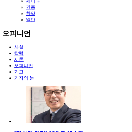
세미나
간증
찬양
일반
오피니언
사설
칼럼
시론
오피니언
기고
기자의 눈