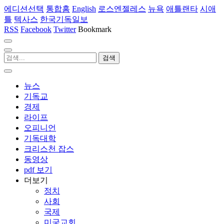
에디션선택
통합홈
English
로스엔젤레스
뉴욕
애틀랜타
시애
틀
텍사스
한국기독일보
RSS
Facebook
Twitter
Bookmark
뉴스
기독교
경제
라이프
오피니언
기독대학
크리스천 잡스
동영상
pdf 보기
더보기
정치
사회
국제
미국교회