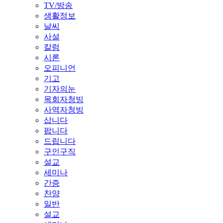
TV/방송
생활정보
날씨
사설
칼럼
시론
오피니언
기고
기자의눈
목회자청빙
사역자청빙
삽니다
팝니다
드립니다
구인구직
설교
세미나
간증
찬양
일반
설교