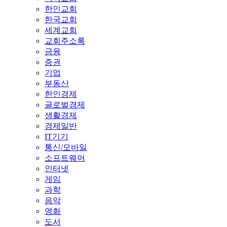
한인교회
한국교회
세계교회
교회주소록
금융
증권
기업
부동산
한인경제
글로벌경제
생활경제
경제일반
IT기기
통신/모바일
소프트웨어
인터넷
게임
과학
음악
영화
도서