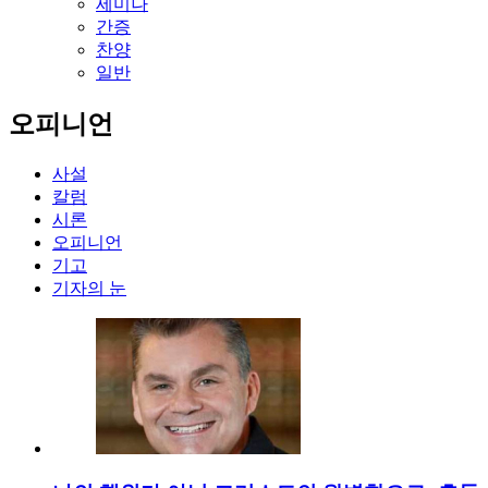
세미나
간증
찬양
일반
오피니언
사설
칼럼
시론
오피니언
기고
기자의 눈