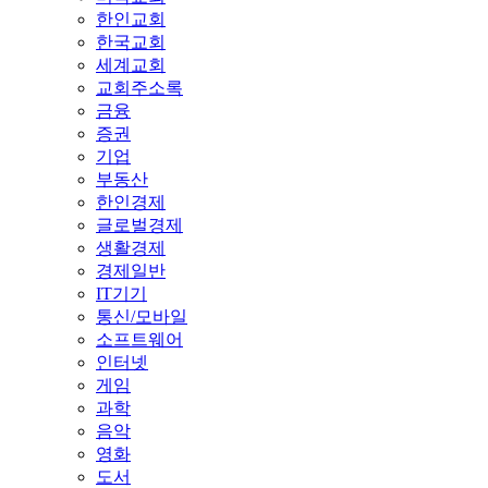
한인교회
한국교회
세계교회
교회주소록
금융
증권
기업
부동산
한인경제
글로벌경제
생활경제
경제일반
IT기기
통신/모바일
소프트웨어
인터넷
게임
과학
음악
영화
도서