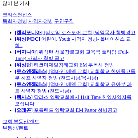
많이 본 기사
크리스천잡스
목회자청빙
사역자청빙
구인구직
[캘리포니아]
[실로암 로스모어 교회] 담임목사 청빙광고
[워싱턴DC]
어린이, Youth 사역자 청빙- 올네이션스 교
회 -
[버지니아]
워싱턴 서울장로교회 교육국 풀타임 (Full-
Time) 사역자 청빙 공고
[워싱턴]
타코마제일침례교회 EM 부목사 청빙
[로스앤젤레스]
[얼바인 베델 교회] 교회학교 한어중고등
부 하프 사역자 청빙 (전도사님/목사님)
[로스앤젤레스]
[얼바인 베델 교회] 교회학교 유아부 파
트 사역자 청빙 (전도사님)
[텍사스]
달라스 영락교회에서 Half-Time 찬양사역자를
모십니다.
[오레곤]
포틀랜드 영락교회 EM Pastor 청빙공고
교회 부동산/렌트
부동산/렌트