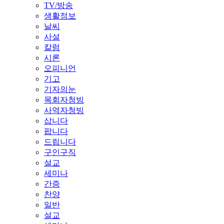
TV/방송
생활정보
날씨
사설
칼럼
시론
오피니언
기고
기자의눈
목회자청빙
사역자청빙
삽니다
팝니다
드립니다
구인구직
설교
세미나
간증
찬양
일반
설교