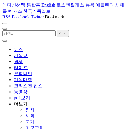
에디션선택
통합홈
English
로스엔젤레스
뉴욕
애틀랜타
시애
틀
텍사스
한국기독일보
RSS
Facebook
Twitter
Bookmark
뉴스
기독교
경제
라이프
오피니언
기독대학
크리스천 잡스
동영상
pdf 보기
더보기
정치
사회
국제
미국교회