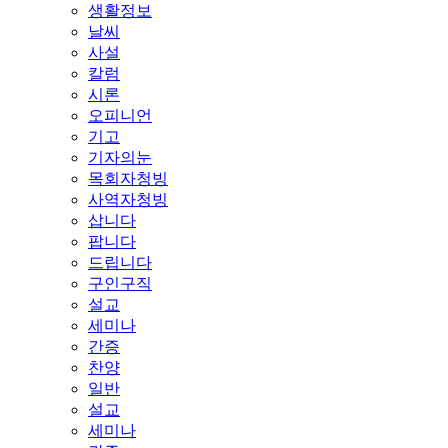
생활정보
날씨
사설
칼럼
시론
오피니언
기고
기자의눈
목회자청빙
사역자청빙
삽니다
팝니다
드립니다
구인구직
설교
세미나
간증
찬양
일반
설교
세미나