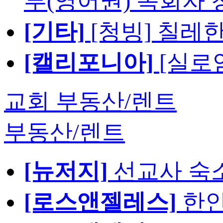
부(영어권) 목회자 
[기타]
[청빙] 칠레
[캘리포니아]
[실로
교회 부동산/렌트
부동산/렌트
[뉴저지]
선교사 숙
[로스앤젤레스]
한인