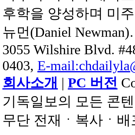
후학을 양성하며 미주
뉴먼(Daniel Newman
3055 Wilshire Blvd. #
0403,
E-mail:chdailyl
회사소개
|
PC 버전
Cop
기독일보의 모든 콘텐
무단 전재ㆍ복사ㆍ배포