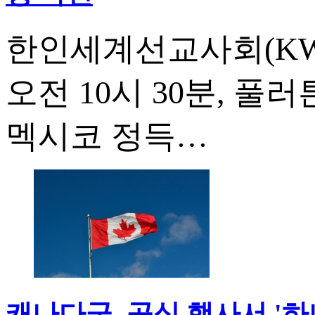
한인세계선교사회(KWM
오전 10시 30분, 
멕시코 정득…
캐나다군, 공식 행사서 '하나