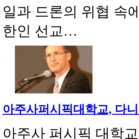
일과 드론의 위협 속
한인 선교…
아주사퍼시픽대학교, 다니엘
아주사 퍼시픽 대학교(Azus