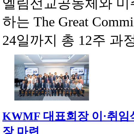
엘림선교공동체와 미
하는 The Great Comm
24일까지 총 12주 과
KWMF 대표회장 이·취임
장 마련