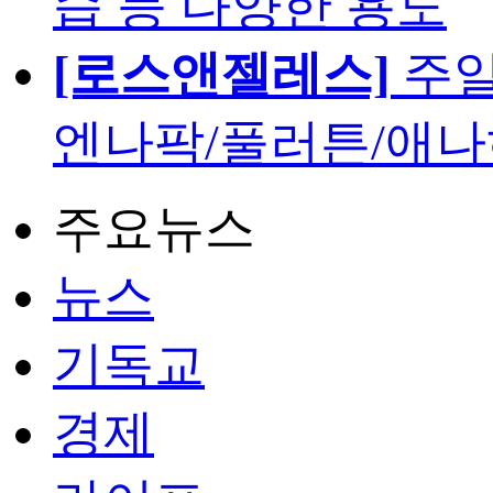
습 등 다양한 용도
[로스앤젤레스]
주일
엔나팍/풀러튼/애나
주요뉴스
뉴스
기독교
경제