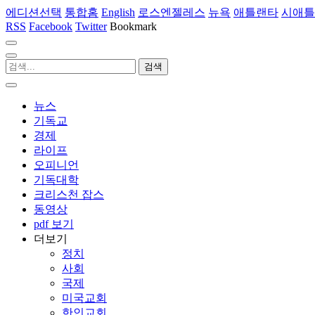
에디션선택
통합홈
English
로스엔젤레스
뉴욕
애틀랜타
시애틀
RSS
Facebook
Twitter
Bookmark
뉴스
기독교
경제
라이프
오피니언
기독대학
크리스천 잡스
동영상
pdf 보기
더보기
정치
사회
국제
미국교회
한인교회