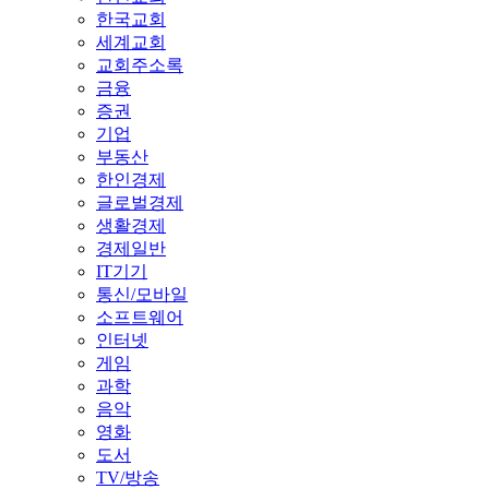
한국교회
세계교회
교회주소록
금융
증권
기업
부동산
한인경제
글로벌경제
생활경제
경제일반
IT기기
통신/모바일
소프트웨어
인터넷
게임
과학
음악
영화
도서
TV/방송