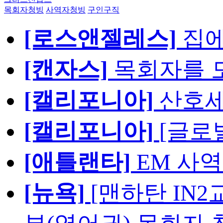
목회자청빙
사역자청빙
구인구직
[로스앤젤레스]
집에
[캔자스]
목회자를 모
[캘리포니아]
산호세
[캘리포니아]
[글로
[애틀랜타]
EM 사
[뉴욕]
[맨하탄 IN