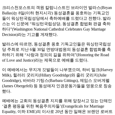
크리스천포스트의 객원 칼럼니스트인 브라이언 발라스(Bryan
Ballas)는 8일(이하 현지시각) 동성결혼을 옹호하는 기독교인
들이 워싱턴국립성당에서 축하예배를 드렸다고 전했다. 발라
스는 이 신문에 “워싱턴국립성당, 동성결혼 합법화 판결 축하
하다”(Washington National Cathedral Celebrates Gay Marriage
Decision)라는 기고를 게재했다.
발라스에 따르면, 동성결혼 옹호 기독교인들은 워싱턴국립성
당 주최로 지난 6월 30일 연방대법원의 동성결혼 합법화를 축
하하기 위해 “사랑과 정의의 길을 위하여”(Honoring the Road
of Love and Justice)라는 제목으로 예배를 드렸다.
이 예배에서는 무지개 깃발들이 나부꼈으며, 하비 밀크(Harvey
Milk), 힐러리 굿리지(Hillary Goodridge)와 줄리 굿리지(Julie
Goodridge), 바바라 기팅스(Barbara Gittings), 제임스 오버게펠
(James Obergefell) 등 동성애자 인권운동가들을 영웅으로 칭송
했다.
예배에는 교회의 동성결혼 지지를 위해 앞장서고 있는 단체인
‘결혼 평등을 위한 복음주의자들’(Evangelicals for Marriage
Equality, 이하 EME)의 이사로 20년 동안 일해온 브랜던 로버트