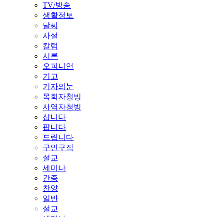
TV/방송
생활정보
날씨
사설
칼럼
시론
오피니언
기고
기자의눈
목회자청빙
사역자청빙
삽니다
팝니다
드립니다
구인구직
설교
세미나
간증
찬양
일반
설교