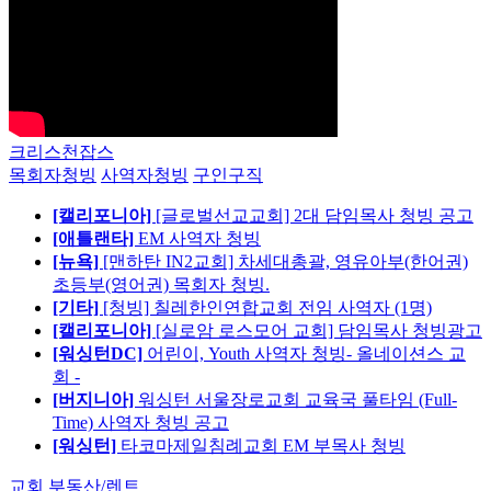
크리스천잡스
목회자청빙
사역자청빙
구인구직
[캘리포니아]
[글로벌선교교회] 2대 담임목사 청빙 공고
[애틀랜타]
EM 사역자 청빙
[뉴욕]
[맨하탄 IN2교회] 차세대총괄, 영유아부(한어권)
초등부(영어권) 목회자 청빙.
[기타]
[청빙] 칠레한인연합교회 전임 사역자 (1명)
[캘리포니아]
[실로암 로스모어 교회] 담임목사 청빙광고
[워싱턴DC]
어린이, Youth 사역자 청빙- 올네이션스 교
회 -
[버지니아]
워싱턴 서울장로교회 교육국 풀타임 (Full-
Time) 사역자 청빙 공고
[워싱턴]
타코마제일침례교회 EM 부목사 청빙
교회 부동산/렌트