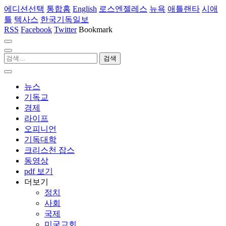
에디션선택
통합홈
English
로스엔젤레스
뉴욕
애틀랜타
시애
틀
텍사스
한국기독일보
RSS
Facebook
Twitter
Bookmark
뉴스
기독교
경제
라이프
오피니언
기독대학
크리스천 잡스
동영상
pdf 보기
더보기
정치
사회
국제
미국교회