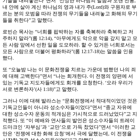
기들을 내려놓는다”면서 “신성한 하나님의 말씀과 오랜 전통,
내 안에 살아 계신 하나님의 영과 내가 주(Lord)와 구원자로 부
르는 분의 모범을 따라 전쟁의 무기들을 내려놓고 화해의 무기
들을 취한다”고 말했다.
로빈슨 목사는 “너희를 핍박하는 자를 축복하라 축복하고 저
주하지 말라”(롬 12:14), “아무에게도 악으로 악을 갚지 말고 모
든 사람 앞에서 선한 일을 도모하라. 할 수 있거든 너희로서는
모든 사람으로 더불어 평화하라”(롬 12:17-18)는 말씀을 인용
했다.
또 “오늘밤 나는 이 문화전쟁을 치르는 가운데 범했던 나의 죄
에 대해 고백한다”면서 “나는 회개한다. 이 전쟁의 양편에 서
있는 기독교 지도자들에게도 회개를 요청한다. ‘오라 우리가
서로 변론하자’(사 1:18)”고 말했다.
그러나 이에 대해 발라스는 “문화전쟁에서 적대적이었던 것은
기독교인들이 아니라 성소수자들이었다”면서 “종교 자유에
대한 성소수자 운동의 적개심은 가시적으로 드러났었다”고 지
적했다. 또 “이 예배와 연사들의 발언은 성소수자들의 트레이
드마크인 ‘자부심’과 ‘교만’으로 가득 찼었다”면서 “이러한 교
만은 ‘전쟁에 대한 화해 요청’에서 극에 달했는데, 이 전쟁을