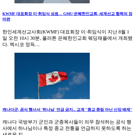
KWMF 대표회장 이·취임식 성료… GMU·은혜한인교회, 세계선교 협력의 장
마련
한인세계선교사회(KWMF) 대표회장 이·취임식이 지난 8월 1
일 오전 10시 30분, 풀러튼 은혜한인교회 웨딩채플에서 개최됐
다. 멕시코 정득…
캐나다군, 공식 행사서 '하나님' 언급 금지... 교계 "종교 중립 아닌 신앙 배제"
캐나다 국방부가 군인과 군종목사들이 의무 참석하는 공식 행
사에서 하나님이나 특정 종교 전통을 언급하지 못하도록 하는
새로운 지…