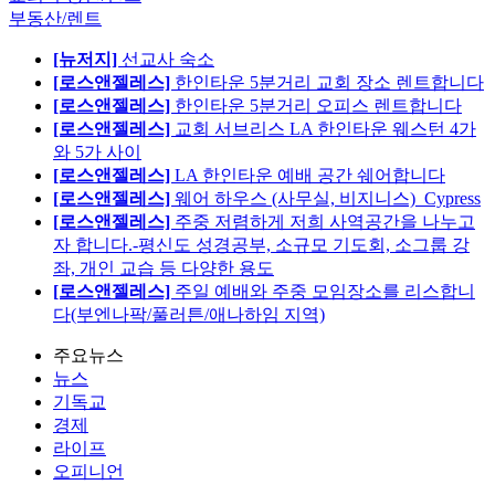
부동산/렌트
[뉴저지]
선교사 숙소
[로스앤젤레스]
한인타운 5분거리 교회 장소 렌트합니다
[로스앤젤레스]
한인타운 5분거리 오피스 렌트합니다
[로스앤젤레스]
교회 서브리스 LA 한인타운 웨스턴 4가
와 5가 사이
[로스앤젤레스]
LA 한인타운 예배 공간 쉐어합니다
[로스앤젤레스]
웨어 하우스 (사무실, 비지니스)_Cypress
[로스앤젤레스]
주중 저렴하게 저희 사역공간을 나누고
자 합니다.-평신도 성경공부, 소규모 기도회, 소그룹 강
좌, 개인 교습 등 다양한 용도
[로스앤젤레스]
주일 예배와 주중 모임장소를 리스합니
다(부엔나팍/풀러튼/애나하임 지역)
주요뉴스
뉴스
기독교
경제
라이프
오피니언