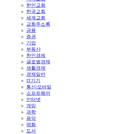
한인교회
한국교회
세계교회
교회주소록
금융
증권
기업
부동산
한인경제
글로벌경제
생활경제
경제일반
IT기기
통신/모바일
소프트웨어
인터넷
게임
과학
음악
영화
도서