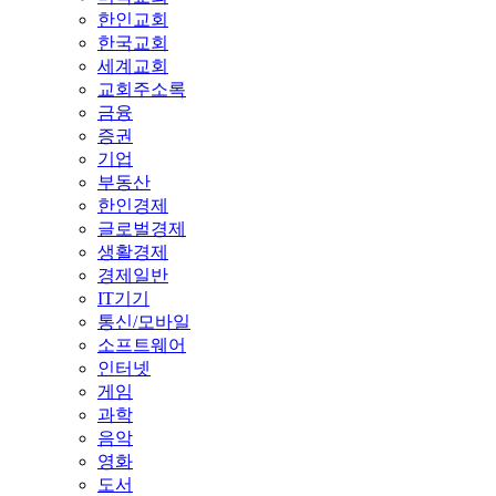
한인교회
한국교회
세계교회
교회주소록
금융
증권
기업
부동산
한인경제
글로벌경제
생활경제
경제일반
IT기기
통신/모바일
소프트웨어
인터넷
게임
과학
음악
영화
도서