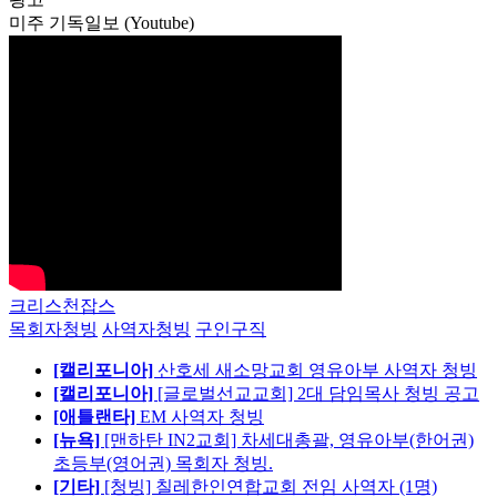
미주 기독일보 (Youtube)
크리스천잡스
목회자청빙
사역자청빙
구인구직
[캘리포니아]
산호세 새소망교회 영유아부 사역자 청빙
[캘리포니아]
[글로벌선교교회] 2대 담임목사 청빙 공고
[애틀랜타]
EM 사역자 청빙
[뉴욕]
[맨하탄 IN2교회] 차세대총괄, 영유아부(한어권)
초등부(영어권) 목회자 청빙.
[기타]
[청빙] 칠레한인연합교회 전임 사역자 (1명)