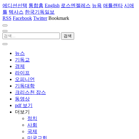
에디션선택
통합홈
English
로스엔젤레스
뉴욕
애틀랜타
시애
틀
텍사스
한국기독일보
RSS
Facebook
Twitter
Bookmark
뉴스
기독교
경제
라이프
오피니언
기독대학
크리스천 잡스
동영상
pdf 보기
더보기
정치
사회
국제
미국교회