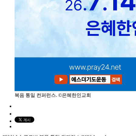
복음 통일 컨퍼런스. ©은혜한인교회