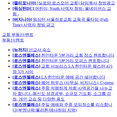
[캘리포니아]
[실로암 로스모어 교회] 담임목사 청빙광고
[워싱턴DC]
어린이, Youth 사역자 청빙- 올네이션스 교
회 -
[버지니아]
워싱턴 서울장로교회 교육국 풀타임 (Full-
Time) 사역자 청빙 공고
교회 부동산/렌트
부동산/렌트
[뉴저지]
선교사 숙소
[로스앤젤레스]
한인타운 5분거리 교회 장소 렌트합니다
[로스앤젤레스]
한인타운 5분거리 오피스 렌트합니다
[로스앤젤레스]
교회 서브리스 LA 한인타운 웨스턴 4가
와 5가 사이
[로스앤젤레스]
LA 한인타운 예배 공간 쉐어합니다
[로스앤젤레스]
웨어 하우스 (사무실, 비지니스)_Cypress
[로스앤젤레스]
주중 저렴하게 저희 사역공간을 나누고
자 합니다.-평신도 성경공부, 소규모 기도회, 소그룹 강
좌, 개인 교습 등 다양한 용도
[로스앤젤레스]
주일 예배와 주중 모임장소를 리스합니
다(부엔나팍/풀러튼/애나하임 지역)