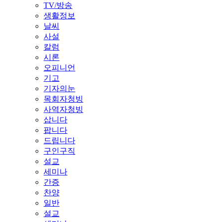
TV/방송
생활정보
날씨
사설
칼럼
시론
오피니언
기고
기자의눈
목회자청빙
사역자청빙
삽니다
팝니다
드립니다
구인구직
설교
세미나
간증
찬양
일반
설교