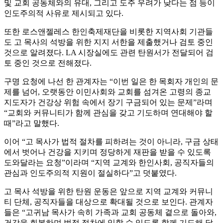
및 교회 공동체와의 유대, 그리고 도주 우려가 낮다는 점 등이
인도주의적 사유로 제시되고 있다.
또한 로스앤젤레스 한인축제재단을 비롯한 지역사회 기관들
도 고 목사의 석방을 위한 지지 서한을 제출했거나 검토 중인
것으로 알려졌다. LA 시장실에도 관련 탄원서가 전달되어 검
토 중인 것으로 전해졌다.
구명 요청에 나선 한 관계자는 “이번 일은 한 목회자 개인의 문
제를 넘어, 오랫동안 이민사회와 교회를 섬겨온 고령의 종교
지도자가 건강상 위험 속에서 장기 구금되어 있는 문제”라며
“교회와 커뮤니티가 함께 관심을 갖고 기도하며 연대해야 할
때”라고 말했다.
이어 “고 목사가 법적 절차를 피하려는 것이 아니라, 구금 상태
에서 벗어나 건강을 지키며 정당하게 재판을 받을 수 있도록
도와달라는 요청”이라며 “지역 교계와 한인사회, 공직자들의
관심과 인도주의적 지원이 절실하다”고 덧붙였다.
고 목사 석방을 위한 탄원 운동은 앞으로 지역 교계와 커뮤니
티 단체, 공직자들을 대상으로 확대될 것으로 보인다. 관계자
들은 “고귀남 목사가 속히 가족과 교회 공동체 곁으로 돌아와,
건강을 회복하며 법적 절차에 임할 수 있도록 함께 기도해 달