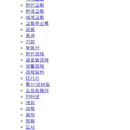
한인교회
한국교회
세계교회
교회주소록
금융
증권
기업
부동산
한인경제
글로벌경제
생활경제
경제일반
IT기기
통신/모바일
소프트웨어
인터넷
게임
과학
음악
영화
도서