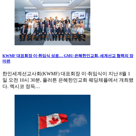
KWMF 대표회장 이·취임식 성료… GMU·은혜한인교회, 세계선교 협력의 장
마련
한인세계선교사회(KWMF) 대표회장 이·취임식이 지난 8월 1
일 오전 10시 30분, 풀러튼 은혜한인교회 웨딩채플에서 개최됐
다. 멕시코 정득…