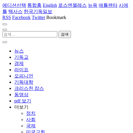
에디션선택
통합홈
English
로스엔젤레스
뉴욕
애틀랜타
시애
틀
텍사스
한국기독일보
RSS
Facebook
Twitter
Bookmark
뉴스
기독교
경제
라이프
오피니언
기독대학
크리스천 잡스
동영상
pdf 보기
더보기
정치
사회
국제
미국교회