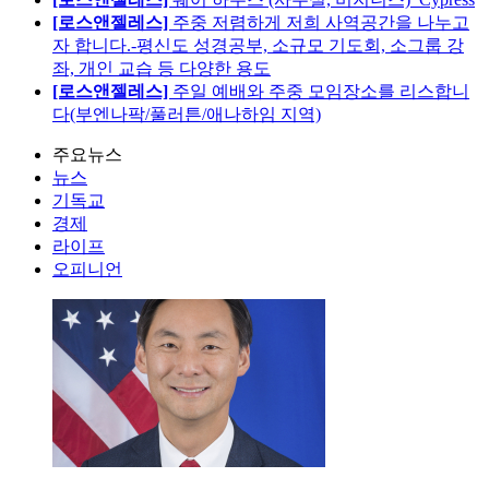
[로스앤젤레스]
주중 저렴하게 저희 사역공간을 나누고
자 합니다.-평신도 성경공부, 소규모 기도회, 소그룹 강
좌, 개인 교습 등 다양한 용도
[로스앤젤레스]
주일 예배와 주중 모임장소를 리스합니
다(부엔나팍/풀러튼/애나하임 지역)
주요뉴스
뉴스
기독교
경제
라이프
오피니언