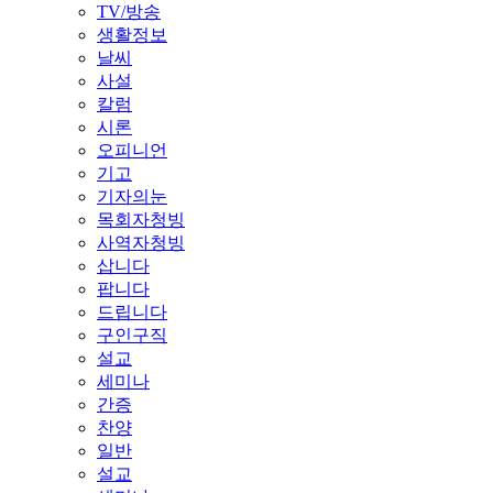
TV/방송
생활정보
날씨
사설
칼럼
시론
오피니언
기고
기자의눈
목회자청빙
사역자청빙
삽니다
팝니다
드립니다
구인구직
설교
세미나
간증
찬양
일반
설교