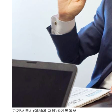
고귀남 목사(멜리데 교회) ©기독일보