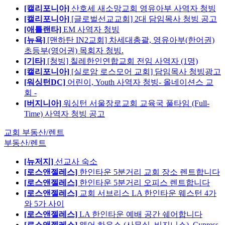
[캘리포니아]
산호세 새소망교회 영유아부 사역자 청빙
[캘리포니아]
[글로벌선교교회] 2대 담임목사 청빙 공고
[애틀랜타]
EM 사역자 청빙
[뉴욕]
[맨하탄 IN2교회] 차세대총괄, 영유아부(한어권)
초등부(영어권) 목회자 청빙.
[기타]
[청빙] 칠레한인연합교회 전임 사역자 (1명)
[캘리포니아]
[실로암 로스모어 교회] 담임목사 청빙광고
[워싱턴DC]
어린이, Youth 사역자 청빙- 올네이션스 교
회 -
[버지니아]
워싱턴 서울장로교회 교육국 풀타임 (Full-
Time) 사역자 청빙 공고
교회 부동산/렌트
부동산/렌트
[뉴저지]
선교사 숙소
[로스앤젤레스]
한인타운 5분거리 교회 장소 렌트합니다
[로스앤젤레스]
한인타운 5분거리 오피스 렌트합니다
[로스앤젤레스]
교회 서브리스 LA 한인타운 웨스턴 4가
와 5가 사이
[로스앤젤레스]
LA 한인타운 예배 공간 쉐어합니다
[로스앤젤레스]
웨어 하우스 (사무실, 비지니스)_Cypress