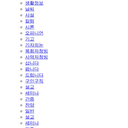
생활정보
날씨
사설
칼럼
시론
오피니언
기고
기자의눈
목회자청빙
사역자청빙
삽니다
팝니다
드립니다
구인구직
설교
세미나
간증
찬양
일반
설교
세미나