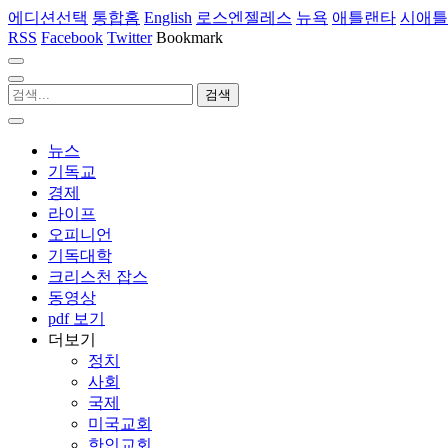
에디션선택
통합홈
English
로스엔젤레스
뉴욕
애틀랜타
시애틀
RSS
Facebook
Twitter
Bookmark
뉴스
기독교
경제
라이프
오피니언
기독대학
크리스천 잡스
동영상
pdf 보기
더보기
정치
사회
국제
미국교회
한인교회