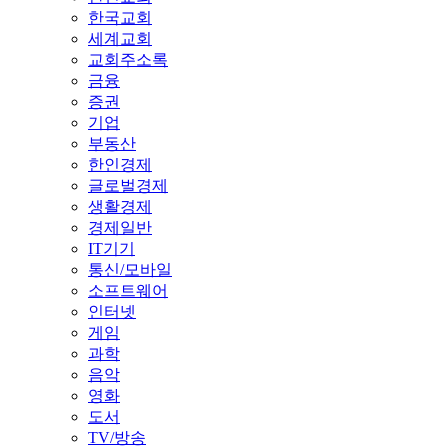
한국교회
세계교회
교회주소록
금융
증권
기업
부동산
한인경제
글로벌경제
생활경제
경제일반
IT기기
통신/모바일
소프트웨어
인터넷
게임
과학
음악
영화
도서
TV/방송