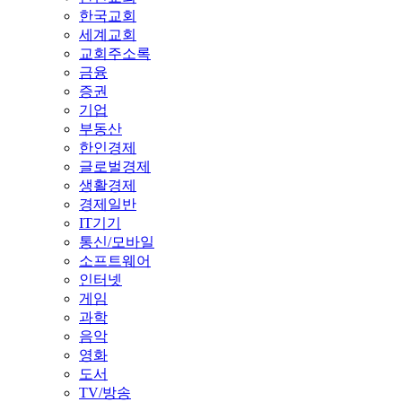
한국교회
세계교회
교회주소록
금융
증권
기업
부동산
한인경제
글로벌경제
생활경제
경제일반
IT기기
통신/모바일
소프트웨어
인터넷
게임
과학
음악
영화
도서
TV/방송