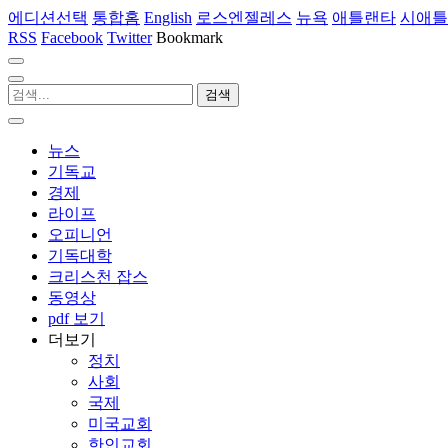
에디션선택
통합홈
English
로스엔젤레스
뉴욕
애틀랜타
시애틀
RSS
Facebook
Twitter
Bookmark
뉴스
기독교
경제
라이프
오피니언
기독대학
크리스천 잡스
동영상
pdf 보기
더보기
정치
사회
국제
미국교회
한인교회