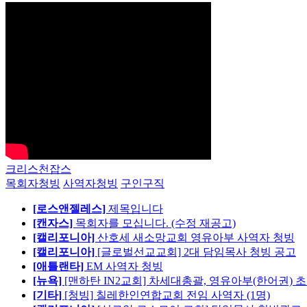
크리스천잡스
목회자청빙
사역자청빙
구인구직
[로스앤젤레스]
제목입니다
[캔자스]
목회자를 모십니다. (수정 재공고)
[캘리포니아]
산호세 새소망교회 영유아부 사역자 청빙
[캘리포니아]
[글로벌선교교회] 2대 담임목사 청빙 공고
[애틀랜타]
EM 사역자 청빙
[뉴욕]
[맨하탄 IN2교회] 차세대총괄, 영유아부(한어권) 
[기타]
[청빙] 칠레한인연합교회 전임 사역자 (1명)