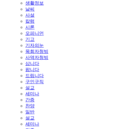
생활정보
날씨
사설
칼럼
시론
오피니언
기고
기자의눈
목회자청빙
사역자청빙
삽니다
팝니다
드립니다
구인구직
설교
세미나
간증
찬양
일반
설교
세미나