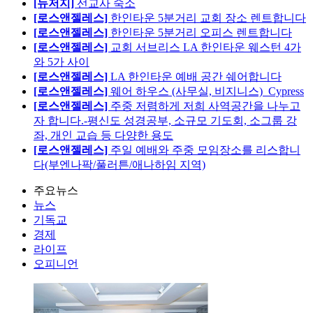
[뉴저지]
선교사 숙소
[로스앤젤레스]
한인타운 5분거리 교회 장소 렌트합니다
[로스앤젤레스]
한인타운 5분거리 오피스 렌트합니다
[로스앤젤레스]
교회 서브리스 LA 한인타운 웨스턴 4가
와 5가 사이
[로스앤젤레스]
LA 한인타운 예배 공간 쉐어합니다
[로스앤젤레스]
웨어 하우스 (사무실, 비지니스)_Cypress
[로스앤젤레스]
주중 저렴하게 저희 사역공간을 나누고
자 합니다.-평신도 성경공부, 소규모 기도회, 소그룹 강
좌, 개인 교습 등 다양한 용도
[로스앤젤레스]
주일 예배와 주중 모임장소를 리스합니
다(부엔나팍/풀러튼/애나하임 지역)
주요뉴스
뉴스
기독교
경제
라이프
오피니언