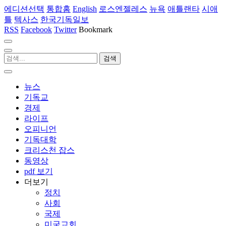
에디션선택
통합홈
English
로스엔젤레스
뉴욕
애틀랜타
시애
틀
텍사스
한국기독일보
RSS
Facebook
Twitter
Bookmark
뉴스
기독교
경제
라이프
오피니언
기독대학
크리스천 잡스
동영상
pdf 보기
더보기
정치
사회
국제
미국교회