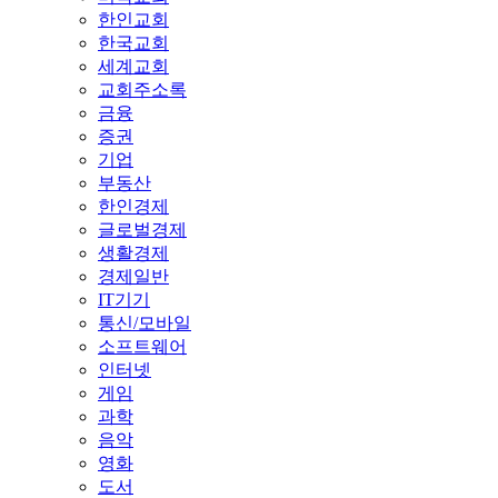
한인교회
한국교회
세계교회
교회주소록
금융
증권
기업
부동산
한인경제
글로벌경제
생활경제
경제일반
IT기기
통신/모바일
소프트웨어
인터넷
게임
과학
음악
영화
도서