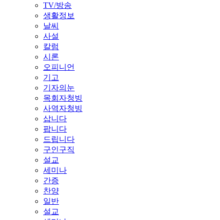
TV/방송
생활정보
날씨
사설
칼럼
시론
오피니언
기고
기자의눈
목회자청빙
사역자청빙
삽니다
팝니다
드립니다
구인구직
설교
세미나
간증
찬양
일반
설교