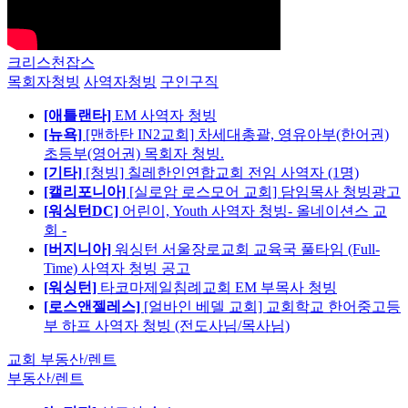
크리스천잡스
목회자청빙
사역자청빙
구인구직
[애틀랜타]
EM 사역자 청빙
[뉴욕]
[맨하탄 IN2교회] 차세대총괄, 영유아부(한어권)
초등부(영어권) 목회자 청빙.
[기타]
[청빙] 칠레한인연합교회 전임 사역자 (1명)
[캘리포니아]
[실로암 로스모어 교회] 담임목사 청빙광고
[워싱턴DC]
어린이, Youth 사역자 청빙- 올네이션스 교
회 -
[버지니아]
워싱턴 서울장로교회 교육국 풀타임 (Full-
Time) 사역자 청빙 공고
[워싱턴]
타코마제일침례교회 EM 부목사 청빙
[로스앤젤레스]
[얼바인 베델 교회] 교회학교 한어중고등
부 하프 사역자 청빙 (전도사님/목사님)
교회 부동산/렌트
부동산/렌트