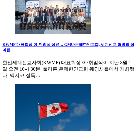
KWMF 대표회장 이·취임식 성료… GMU·은혜한인교회, 세계선교 협력의 장
마련
한인세계선교사회(KWMF) 대표회장 이·취임식이 지난 8월 1
일 오전 10시 30분, 풀러튼 은혜한인교회 웨딩채플에서 개최됐
다. 멕시코 정득…