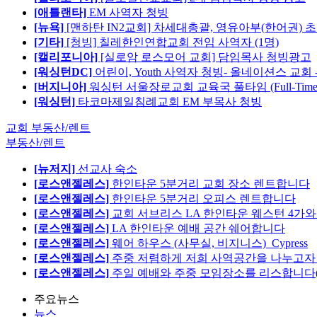
[애틀랜타]
EM 사역자 청빙
[뉴욕]
[맨하탄 IN2교회] 차세대총괄, 영유아부(한어권) 
[기타]
[청빙] 칠레한인연합교회 전임 사역자 (1명)
[캘리포니아]
[실로암 로스모어 교회] 담임목사 청빙광고
[워싱턴DC]
어린이, Youth 사역자 청빙- 올네이션스 교회 
[버지니아]
워싱턴 서울장로교회 교육국 풀타임 (Full-Tim
[워싱턴]
타코마제일침례교회 EM 부목사 청빙
교회 부동산/렌트
부동산/렌트
[뉴저지]
선교사 숙소
[로스앤젤레스]
한인타운 5분거리 교회 장소 렌트합니다
[로스앤젤레스]
한인타운 5분거리 오피스 렌트합니다
[로스앤젤레스]
교회 서브리스 LA 한인타운 웨스턴 4가와
[로스앤젤레스]
LA 한인타운 예배 공간 쉐어합니다
[로스앤젤레스]
웨어 하우스 (사무실, 비지니스)_Cypress
[로스앤젤레스]
주중 저렴하게 저희 사역공간을 나누고자 합
[로스앤젤레스]
주일 예배와 주중 모임장소를 리스합니다
주요뉴스
뉴스