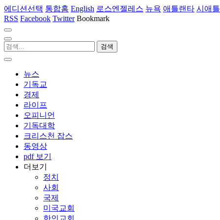
에디션선택
통합홈
English
로스엔젤레스
뉴욕
애틀랜타
시애틀
RSS
Facebook
Twitter
Bookmark
뉴스
기독교
경제
라이프
오피니언
기독대학
크리스천 잡스
동영상
pdf 보기
더보기
정치
사회
국제
미국교회
한인교회