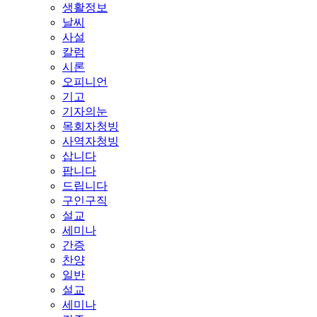
생활정보
날씨
사설
칼럼
시론
오피니언
기고
기자의눈
목회자청빙
사역자청빙
삽니다
팝니다
드립니다
구인구직
설교
세미나
간증
찬양
일반
설교
세미나