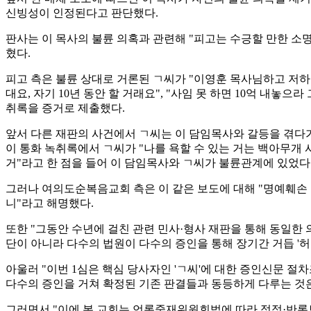
신빙성이 인정된다고 판단했다.
판사는 이 목사의 불륜 의혹과 관련해 "피고는 수긍할 만한 소명
혔다.
피고 측은 불륜 상대로 거론된 ㄱ씨가 "이영훈 목사님하고 저하고 
대요, 자기 10년 동안 할 거래요", "사임 못 하면 10억 내
취록을 증거로 제출했다.
앞서 다른 재판의 사건에서 ㄱ씨는 이 담임목사와 갈등을 겪다가
이 통화 녹취록에서 ㄱ씨가 "나를 욕할 수 있는 거는 백아무개 
거"라고 한 점을 들어 이 담임목사와 ㄱ씨가 불륜관계에 있었다
그러나 여의도순복음교회 측은 이 같은 보도에 대해 "명예훼손 소
니"라고 해명했다.
또한 "그동안 수년에 걸친 관련 민사·형사 재판을 통해 동일한 
단이 아니라 다수의 법원이 다수의 증인을 통해 장기간 거듭 '허
아울러 "이번 1심은 핵심 당사자인 'ㄱ씨'에 대한 증인신문 절
다수의 증인을 거쳐 확정된 기존 판결들과 동등하게 다루는 것은
그러면서 "이에 본 교회는 언론중재위원회법에 따라 정정·반론보