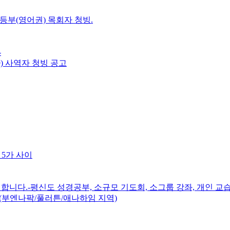
초등부(영어권) 목회자 청빙.
-
e) 사역자 청빙 공고
 5가 사이
니다.-평신도 성경공부, 소규모 기도회, 소그룹 강좌, 개인 교습
(부엔나팍/풀러튼/애나하임 지역)