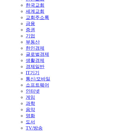
한국교회
세계교회
교회주소록
금융
증권
기업
부동산
한인경제
글로벌경제
생활경제
경제일반
IT기기
통신/모바일
소프트웨어
인터넷
게임
과학
음악
영화
도서
TV/방송