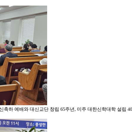
3세 생신축하 예배와 대신교단 창립 65주년, 미주 대한신학대학 설립 