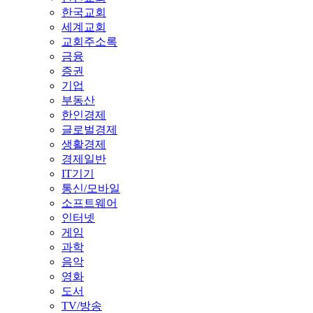
한국교회
세계교회
교회주소록
금융
증권
기업
부동산
한인경제
글로벌경제
생활경제
경제일반
IT기기
통신/모바일
소프트웨어
인터넷
게임
과학
음악
영화
도서
TV/방송