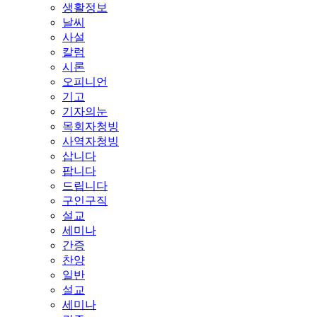
생활정보
날씨
사설
칼럼
시론
오피니언
기고
기자의눈
목회자청빙
사역자청빙
삽니다
팝니다
드립니다
구인구직
설교
세미나
간증
찬양
일반
설교
세미나