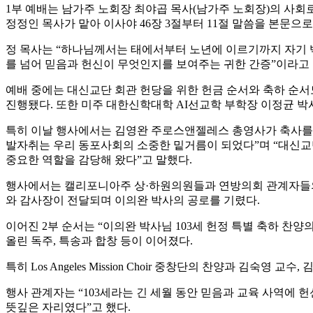
1부 예배는 남가주 노회장 최야곱 목사(남가주 노회장)의 사회
정정인 목사가 맡아 이사야 46장 3절부터 11절 말씀을 본문으
정 목사는 “하나님께서는 태에서부터 노년에 이르기까지 자기 백
를 넘어 믿음과 헌신이 무엇인지를 보여주는 귀한 간증”이라고
예배 중에는 대신교단 회관 헌당을 위한 헌금 순서와 축하 순서도
진행됐다. 또한 미주 대한신학대학 AI선교학 부학장 이정균 박
특히 이날 행사에서는 김영완 주로스앤젤레스 총영사가 축사를 
발자취는 우리 동포사회의 소중한 밑거름이 되었다”며 “대신교
중요한 역할을 감당해 왔다”고 말했다.
행사에서는 캘리포니아주 상·하원의원들과 연방의회 관계자들의 
와 감사장이 전달되며 이의완 박사의 공로를 기렸다.
이어진 2부 순서는 “이의완 박사님 103세 헌정 특별 축하 찬양
올린 독주, 특송과 합창 등이 이어졌다.
특히 Los Angeles Mission Choir 중창단의 찬양과 
행사 관계자는 “103세라는 긴 세월 동안 믿음과 교육 사역에 
뜻깊은 자리였다”고 했다.