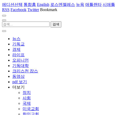
에디션선택
통합홈
English
로스엔젤레스
뉴욕
애틀랜타
시애틀
RSS
Facebook
Twitter
Bookmark
뉴스
기독교
경제
라이프
오피니언
기독대학
크리스천 잡스
동영상
pdf 보기
더보기
정치
사회
국제
미국교회
한인교회