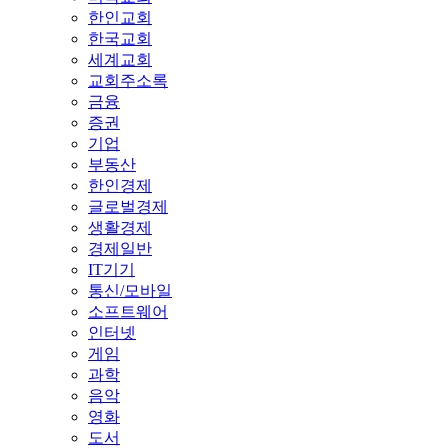
한인교회
한국교회
세계교회
교회주소록
금융
증권
기업
부동산
한인경제
글로벌경제
생활경제
경제일반
IT기기
통신/모바일
소프트웨어
인터넷
게임
과학
음악
영화
도서