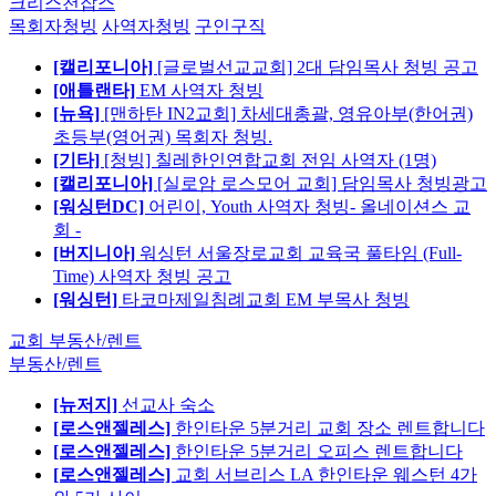
크리스천잡스
목회자청빙
사역자청빙
구인구직
[캘리포니아]
[글로벌선교교회] 2대 담임목사 청빙 공고
[애틀랜타]
EM 사역자 청빙
[뉴욕]
[맨하탄 IN2교회] 차세대총괄, 영유아부(한어권)
초등부(영어권) 목회자 청빙.
[기타]
[청빙] 칠레한인연합교회 전임 사역자 (1명)
[캘리포니아]
[실로암 로스모어 교회] 담임목사 청빙광고
[워싱턴DC]
어린이, Youth 사역자 청빙- 올네이션스 교
회 -
[버지니아]
워싱턴 서울장로교회 교육국 풀타임 (Full-
Time) 사역자 청빙 공고
[워싱턴]
타코마제일침례교회 EM 부목사 청빙
교회 부동산/렌트
부동산/렌트
[뉴저지]
선교사 숙소
[로스앤젤레스]
한인타운 5분거리 교회 장소 렌트합니다
[로스앤젤레스]
한인타운 5분거리 오피스 렌트합니다
[로스앤젤레스]
교회 서브리스 LA 한인타운 웨스턴 4가