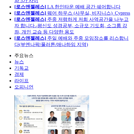
와 5가 사이
[로스앤젤레스]
LA 한인타운 예배 공간 쉐어합니다
[로스앤젤레스]
웨어 하우스 (사무실, 비지니스)_Cypress
[로스앤젤레스]
주중 저렴하게 저희 사역공간을 나누고
자 합니다.-평신도 성경공부, 소규모 기도회, 소그룹 강
좌, 개인 교습 등 다양한 용도
[로스앤젤레스]
주일 예배와 주중 모임장소를 리스합니
다(부엔나팍/풀러튼/애나하임 지역)
주요뉴스
뉴스
기독교
경제
라이프
오피니언