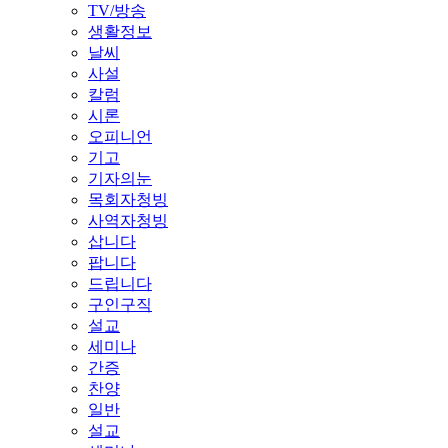
TV/방송
생활정보
날씨
사설
칼럼
시론
오피니언
기고
기자의눈
목회자청빙
사역자청빙
삽니다
팝니다
드립니다
구인구직
설교
세미나
간증
찬양
일반
설교