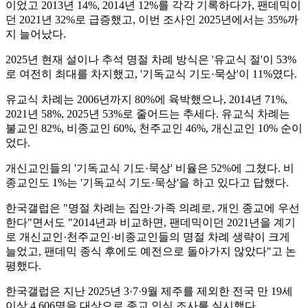
이었고 2013년 14%, 2014년 12%를 각각 기록하다가, 팬데믹이
던 2021년 32%로 급증했고, 이번 조사인 2025년에서는 35%까
지 늘어났다.
2025년 현재 설이나 추석 명절 차례 방식은 '유교식 절'이 53%
로 여전히 최대를 차지했고, '기독교식 기도·묵상'이 11%였다.
유교식 차례는 2006년까지 80%에 육박했으나, 2014년 71%,
2021년 58%, 2025년 53%로 줄어드는 추세다. 유교식 차례는
불교인 82%, 비종교인 60%, 천주교인 46%, 개신교인 10% 순이
었다.
개신교인들의 '기독교식 기도·묵상' 비율은 52%에 그쳤다. 비
종교인도 1%는 '기독교식 기도·묵상'을 하고 있다고 답했다.
한국갤럽은 "명절 차례는 집안·가족 의례로, 개인 종교에 우선
한다"면서도 "2014년과 비교하면, 팬데믹이던 2021년을 계기
로 개신교인·천주교인·비종교인들의 명절 차례 생략이 크게
늘었고, 팬데믹 종식 후에도 예전으로 돌아가지 않았다"고 논
평했다.
한국갤럽은 지난 2025년 3·7·9월 제주를 제외한 전국 만 19세
이상 4,606명을 대상으로 종교 인식 조사를 실시했다.