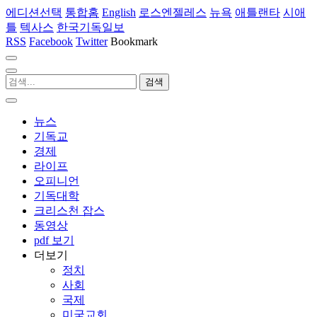
에디션선택
통합홈
English
로스엔젤레스
뉴욕
애틀랜타
시애
틀
텍사스
한국기독일보
RSS
Facebook
Twitter
Bookmark
뉴스
기독교
경제
라이프
오피니언
기독대학
크리스천 잡스
동영상
pdf 보기
더보기
정치
사회
국제
미국교회