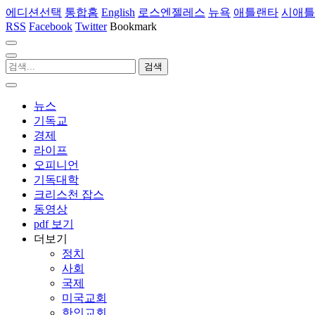
에디션선택
통합홈
English
로스엔젤레스
뉴욕
애틀랜타
시애틀
RSS
Facebook
Twitter
Bookmark
뉴스
기독교
경제
라이프
오피니언
기독대학
크리스천 잡스
동영상
pdf 보기
더보기
정치
사회
국제
미국교회
한인교회