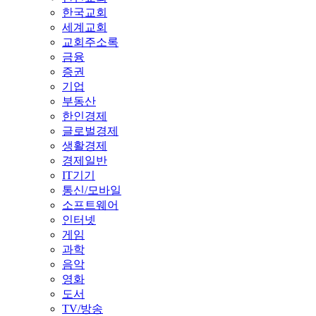
한국교회
세계교회
교회주소록
금융
증권
기업
부동산
한인경제
글로벌경제
생활경제
경제일반
IT기기
통신/모바일
소프트웨어
인터넷
게임
과학
음악
영화
도서
TV/방송