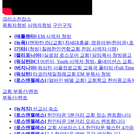
크리스천잡스
목회자청빙
사역자청빙
구인구직
[애틀랜타]
EM 사역자 청빙
[뉴욕]
[맨하탄 IN2교회] 차세대총괄, 영유아부(한어권) 
[기타]
[청빙] 칠레한인연합교회 전임 사역자 (1명)
[캘리포니아]
[실로암 로스모어 교회] 담임목사 청빙광고
[워싱턴DC]
어린이, Youth 사역자 청빙- 올네이션스 교회 
[버지니아]
워싱턴 서울장로교회 교육국 풀타임 (Full-Tim
[워싱턴]
타코마제일침례교회 EM 부목사 청빙
[로스앤젤레스]
[얼바인 베델 교회] 교회학교 한어중고등부
교회 부동산/렌트
부동산/렌트
[뉴저지]
선교사 숙소
[로스앤젤레스]
한인타운 5분거리 교회 장소 렌트합니다
[로스앤젤레스]
한인타운 5분거리 오피스 렌트합니다
[로스앤젤레스]
교회 서브리스 LA 한인타운 웨스턴 4가와
[로스앤젤레스]
LA 한인타운 예배 공간 쉐어합니다