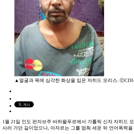
▲얼굴과 목에 심각한 화상을 입은 자히드 모리스. ⓒCDI-
1월 21일 인도 펀자브주 바하왈푸르에서 가톨릭 신자 자히드 모리스(
사러 가던 길이었으나, 아자르는 그를 멈춰 세운 뒤 언어폭력을