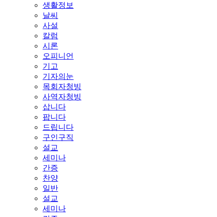
생활정보
날씨
사설
칼럼
시론
오피니언
기고
기자의눈
목회자청빙
사역자청빙
삽니다
팝니다
드립니다
구인구직
설교
세미나
간증
찬양
일반
설교
세미나