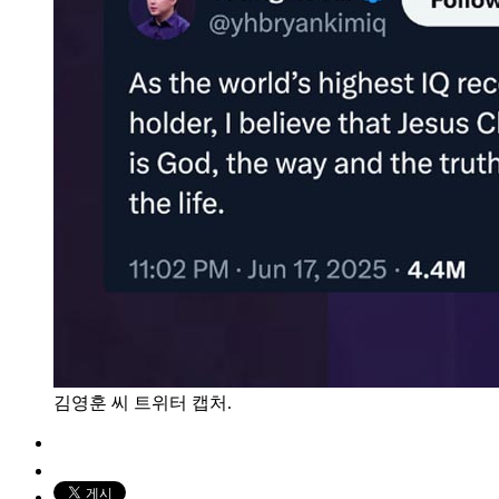
김영훈 씨 트위터 캡처.