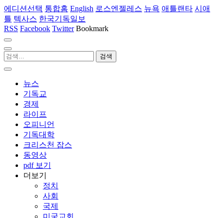
에디션선택
통합홈
English
로스엔젤레스
뉴욕
애틀랜타
시애
틀
텍사스
한국기독일보
RSS
Facebook
Twitter
Bookmark
뉴스
기독교
경제
라이프
오피니언
기독대학
크리스천 잡스
동영상
pdf 보기
더보기
정치
사회
국제
미국교회