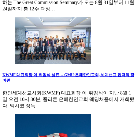
하는 The Great Commission Seminary가 오는 8월 31일부터 11월
24일까지 총 12주 과정…
KWMF 대표회장 이·취임식 성료… GMU·은혜한인교회, 세계선교 협력의 장
마련
한인세계선교사회(KWMF) 대표회장 이·취임식이 지난 8월 1
일 오전 10시 30분, 풀러튼 은혜한인교회 웨딩채플에서 개최됐
다. 멕시코 정득…