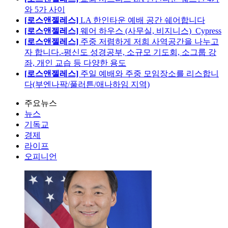
와 5가 사이
[로스앤젤레스]
LA 한인타운 예배 공간 쉐어합니다
[로스앤젤레스]
웨어 하우스 (사무실, 비지니스)_Cypress
[로스앤젤레스]
주중 저렴하게 저희 사역공간을 나누고
자 합니다.-평신도 성경공부, 소규모 기도회, 소그룹 강
좌, 개인 교습 등 다양한 용도
[로스앤젤레스]
주일 예배와 주중 모임장소를 리스합니
다(부엔나팍/풀러튼/애나하임 지역)
주요뉴스
뉴스
기독교
경제
라이프
오피니언