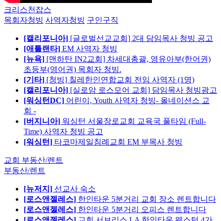
크리스천잡스
목회자청빙
사역자청빙
구인구직
[캘리포니아]
[글로벌선교교회] 2대 담임목사 청빙 공고
[애틀랜타]
EM 사역자 청빙
[뉴욕]
[맨하탄 IN2교회] 차세대총괄, 영유아부(한어권)
초등부(영어권) 목회자 청빙.
[기타]
[청빙] 칠레한인연합교회 전임 사역자 (1명)
[캘리포니아]
[실로암 로스모어 교회] 담임목사 청빙광고
[워싱턴DC]
어린이, Youth 사역자 청빙- 올네이션스 교
회 -
[버지니아]
워싱턴 서울장로교회 교육국 풀타임 (Full-
Time) 사역자 청빙 공고
[워싱턴]
타코마제일침례교회 EM 부목사 청빙
교회 부동산/렌트
부동산/렌트
[뉴저지]
선교사 숙소
[로스앤젤레스]
한인타운 5분거리 교회 장소 렌트합니다
[로스앤젤레스]
한인타운 5분거리 오피스 렌트합니다
[로스앤젤레스]
교회 서브리스 LA 한인타운 웨스턴 4가