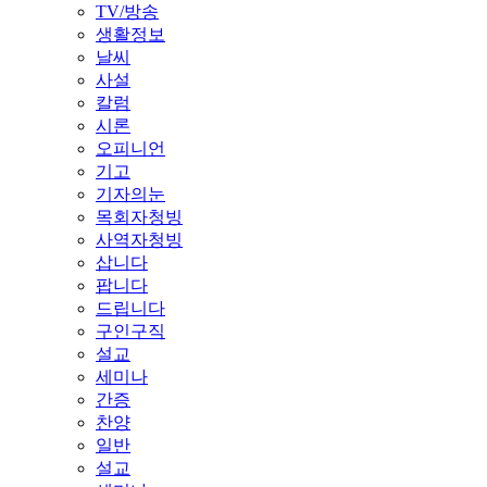
TV/방송
생활정보
날씨
사설
칼럼
시론
오피니언
기고
기자의눈
목회자청빙
사역자청빙
삽니다
팝니다
드립니다
구인구직
설교
세미나
간증
찬양
일반
설교