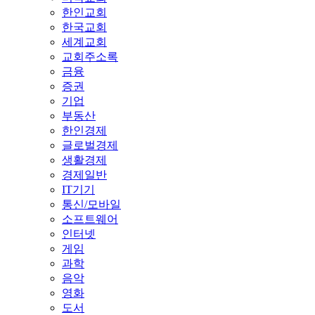
한인교회
한국교회
세계교회
교회주소록
금융
증권
기업
부동산
한인경제
글로벌경제
생활경제
경제일반
IT기기
통신/모바일
소프트웨어
인터넷
게임
과학
음악
영화
도서