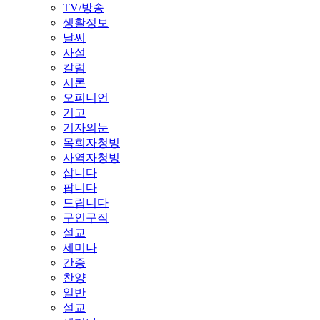
TV/방송
생활정보
날씨
사설
칼럼
시론
오피니언
기고
기자의눈
목회자청빙
사역자청빙
삽니다
팝니다
드립니다
구인구직
설교
세미나
간증
찬양
일반
설교