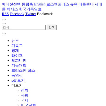
에디션선택
통합홈
English
로스엔젤레스
뉴욕
애틀랜타
시애
틀
텍사스
한국기독일보
RSS
Facebook
Twitter
Bookmark
뉴스
기독교
경제
라이프
오피니언
기독대학
크리스천 잡스
동영상
pdf 보기
더보기
정치
사회
국제
미국교회