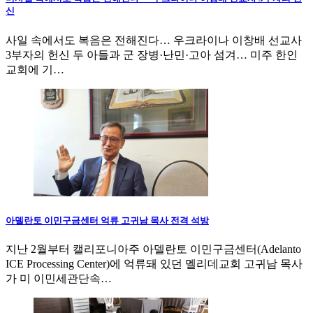
신
사일 속에서도 복음은 전해진다… 우크라이나 이창배 선교사
3부자의 헌신 두 아들과 군 장병·난민·고아 섬겨… 미주 한인
교회에 기…
아델란토 이민구금센터 억류 고귀남 목사 전격 석방
지난 2월부터 캘리포니아주 아델란토 이민구금센터(Adelanto
ICE Processing Center)에 억류돼 있던 멜리데교회 고귀남 목사
가 미 이민세관단속…