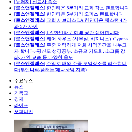
[뉴저지]
선교사 숙소
[로스앤젤레스]
한인타운 5분거리 교회 장소 렌트합니다
[로스앤젤레스]
한인타운 5분거리 오피스 렌트합니다
[로스앤젤레스]
교회 서브리스 LA 한인타운 웨스턴 4가
와 5가 사이
[로스앤젤레스]
LA 한인타운 예배 공간 쉐어합니다
[로스앤젤레스]
웨어 하우스 (사무실, 비지니스)_Cypress
[로스앤젤레스]
주중 저렴하게 저희 사역공간을 나누고
자 합니다.-평신도 성경공부, 소규모 기도회, 소그룹 강
좌, 개인 교습 등 다양한 용도
[로스앤젤레스]
주일 예배와 주중 모임장소를 리스합니
다(부엔나팍/풀러튼/애나하임 지역)
주요뉴스
뉴스
기독교
경제
라이프
오피니언