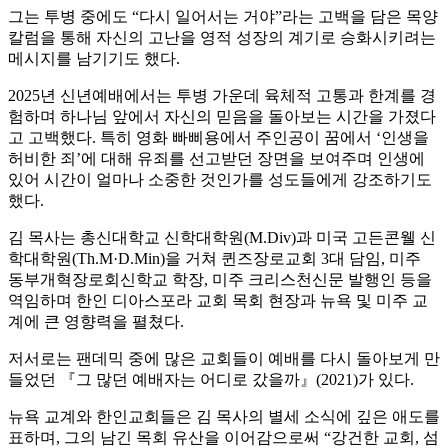
그는 투병 중에도 “다시 일어서는 거야”라는 고백을 담은 목양
칼럼을 통해 자신의 고난을 영적 성장의 계기로 승화시키려는
메시지를 남기기도 했다.
2025년 신년예배에서는 투병 가운데 육체적 고통과 한계를 경
험하며 하나님 앞에서 자신의 믿음을 돌아보는 시간을 가졌다
고 고백했다. 특히 영화 빠삐용에서 주인공이 꿈에서 ‘인생을
허비한 죄’에 대해 유죄를 선고받던 장면을 보여주며 인생에
있어 시간이 얼마나 소중한 것인가를 성도들에게 강조하기도
했다.
김 목사는 총신대학교 신학대학원(M.Div)과 미국 고든콘웰 신
학대학원(Th.M·D.Min)을 거쳐 퀸즈장로교회 3대 담임, 미주
동부개혁장로회신학교 학장, 미주 크리스천신문 발행인 등을
역임하며 한인 디아스포라 교회 목회 현장과 뉴욕 및 미주 교
계에 큰 영향력을 펼쳤다.
저서로는 팬데믹 중에 많은 교회들이 예배를 다시 돌아보게 만
들었던 『그 많던 예배자는 어디로 갔을까』(2021)가 있다.
뉴욕 교계와 한인교회들은 김 목사의 별세 소식에 깊은 애도를
표하며, 그의 남긴 목회 유산을 이어감으로써 “강건한 교회, 섬