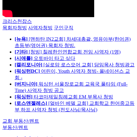
크리스천잡스
목회자청빙
사역자청빙
구인구직
[뉴욕]
[맨하탄 IN2교회] 차세대총괄, 영유아부(한어권)
초등부(영어권) 목회자 청빙.
[기타]
[청빙] 칠레한인연합교회 전임 사역자 (1명)
[시애틀]
오토바이 타고 싶다
[캘리포니아]
[실로암 로스모어 교회] 담임목사 청빙광고
[워싱턴DC]
어린이, Youth 사역자 청빙- 올네이션스 교
회 -
[버지니아]
워싱턴 서울장로교회 교육국 풀타임 (Full-
Time) 사역자 청빙 공고
[워싱턴]
타코마제일침례교회 EM 부목사 청빙
[로스앤젤레스]
[얼바인 베델 교회] 교회학교 한어중고등
부 하프 사역자 청빙 (전도사님/목사님)
교회 부동산/렌트
부동산/렌트