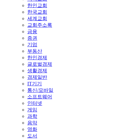
한인교회
한국교회
세계교회
교회주소록
금융
증권
기업
부동산
한인경제
글로벌경제
생활경제
경제일반
IT기기
통신/모바일
소프트웨어
인터넷
게임
과학
음악
영화
도서