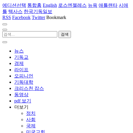
에디션선택
통합홈
English
로스엔젤레스
뉴욕
애틀랜타
시애
틀
텍사스
한국기독일보
RSS
Facebook
Twitter
Bookmark
뉴스
기독교
경제
라이프
오피니언
기독대학
크리스천 잡스
동영상
pdf 보기
더보기
정치
사회
국제
미국교회