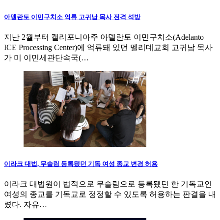
아델란토 이민구치소 억류 고귀남 목사 전격 석방
지난 2월부터 캘리포니아주 아델란토 이민구치소(Adelanto
ICE Processing Center)에 억류돼 있던 멜리데교회 고귀남 목사
가 미 이민세관단속국(…
이라크 대법, 무슬림 등록됐던 기독 여성 종교 변경 허용
이라크 대법원이 법적으로 무슬림으로 등록됐던 한 기독교인
여성의 종교를 기독교로 정정할 수 있도록 허용하는 판결을 내
렸다. 자유…