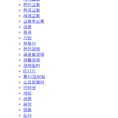
한인교회
한국교회
세계교회
교회주소록
금융
증권
기업
부동산
한인경제
글로벌경제
생활경제
경제일반
IT기기
통신/모바일
소프트웨어
인터넷
게임
과학
음악
영화
도서