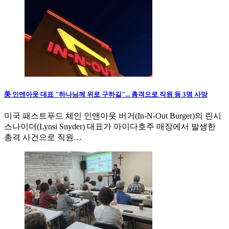
美 인앤아웃 대표 "하나님께 위로 구하길"... 총격으로 직원 등 3명 사망
미국 패스트푸드 체인 인앤아웃 버거(In-N-Out Burger)의 린시
스나이더(Lynsi Snyder) 대표가 아이다호주 매장에서 발생한
총격 사건으로 직원…