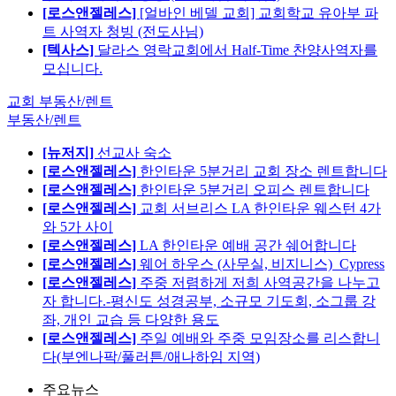
[로스앤젤레스]
[얼바인 베델 교회] 교회학교 유아부 파
트 사역자 청빙 (전도사님)
[텍사스]
달라스 영락교회에서 Half-Time 찬양사역자를
모십니다.
교회 부동산/렌트
부동산/렌트
[뉴저지]
선교사 숙소
[로스앤젤레스]
한인타운 5분거리 교회 장소 렌트합니다
[로스앤젤레스]
한인타운 5분거리 오피스 렌트합니다
[로스앤젤레스]
교회 서브리스 LA 한인타운 웨스턴 4가
와 5가 사이
[로스앤젤레스]
LA 한인타운 예배 공간 쉐어합니다
[로스앤젤레스]
웨어 하우스 (사무실, 비지니스)_Cypress
[로스앤젤레스]
주중 저렴하게 저희 사역공간을 나누고
자 합니다.-평신도 성경공부, 소규모 기도회, 소그룹 강
좌, 개인 교습 등 다양한 용도
[로스앤젤레스]
주일 예배와 주중 모임장소를 리스합니
다(부엔나팍/풀러튼/애나하임 지역)
주요뉴스