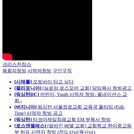
크리스천잡스
목회자청빙
사역자청빙
구인구직
[시애틀]
오토바이 타고 싶다
[캘리포니아]
[실로암 로스모어 교회] 담임목사 청빙광고
[워싱턴DC]
어린이, Youth 사역자 청빙- 올네이션스 교
회 -
[버지니아]
워싱턴 서울장로교회 교육국 풀타임 (Full-
Time) 사역자 청빙 공고
[워싱턴]
타코마제일침례교회 EM 부목사 청빙
[로스앤젤레스]
[얼바인 베델 교회] 교회학교 한어중고등
부 하프 사역자 청빙 (전도사님/목사님)