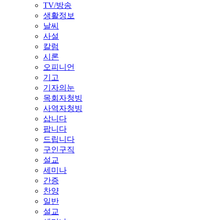
TV/방송
생활정보
날씨
사설
칼럼
시론
오피니언
기고
기자의눈
목회자청빙
사역자청빙
삽니다
팝니다
드립니다
구인구직
설교
세미나
간증
찬양
일반
설교