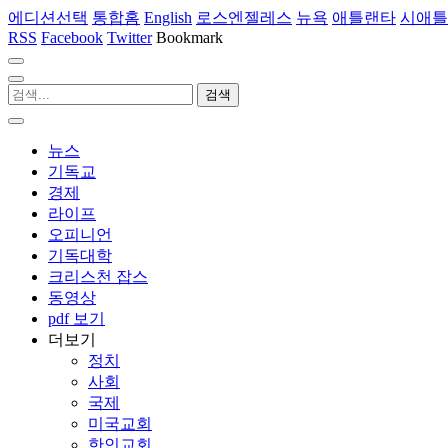
에디션선택
통합홈
English
로스엔젤레스
뉴욕
애틀랜타
시애틀
RSS
Facebook
Twitter
Bookmark
뉴스
기독교
경제
라이프
오피니언
기독대학
크리스천 잡스
동영상
pdf 보기
더보기
정치
사회
국제
미국교회
한인교회