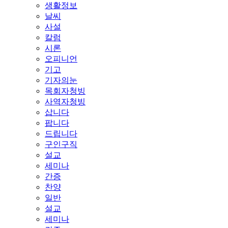
생활정보
날씨
사설
칼럼
시론
오피니언
기고
기자의눈
목회자청빙
사역자청빙
삽니다
팝니다
드립니다
구인구직
설교
세미나
간증
찬양
일반
설교
세미나