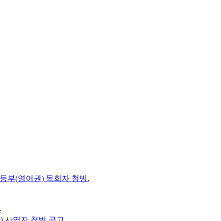
초등부(영어권) 목회자 청빙.
-
e) 사역자 청빙 공고