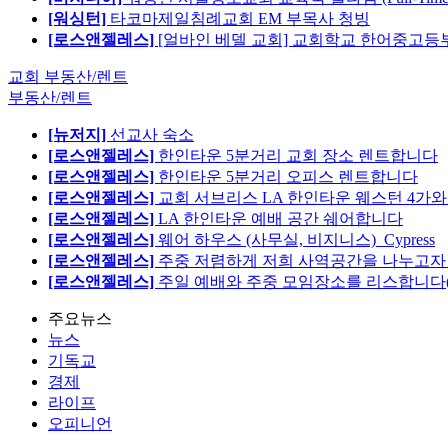
[워싱턴]
타코마제일침례교회 EM 부목사 청빙
[로스앤젤레스]
[얼바인 베델 교회] 교회학교 한어중고등부
교회 부동산/렌트
부동산/렌트
[뉴저지]
선교사 숙소
[로스앤젤레스]
한인타운 5분거리 교회 장소 렌트합니다
[로스앤젤레스]
한인타운 5분거리 오피스 렌트합니다
[로스앤젤레스]
교회 서브리스 LA 한인타운 웨스턴 4가와
[로스앤젤레스]
LA 한인타운 예배 공간 쉐어합니다
[로스앤젤레스]
웨어 하우스 (사무실, 비지니스)_Cypress
[로스앤젤레스]
주중 저렴하게 저희 사역공간을 나누고자 합
[로스앤젤레스]
주일 예배와 주중 모임장소를 리스합니다
주요뉴스
뉴스
기독교
경제
라이프
오피니언