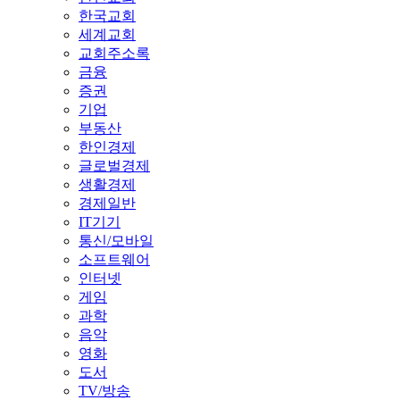
한국교회
세계교회
교회주소록
금융
증권
기업
부동산
한인경제
글로벌경제
생활경제
경제일반
IT기기
통신/모바일
소프트웨어
인터넷
게임
과학
음악
영화
도서
TV/방송