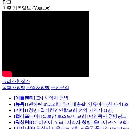
광고
미주 기독일보 (Youtube)
크리스천잡스
목회자청빙
사역자청빙
구인구직
[애틀랜타]
EM 사역자 청빙
[뉴욕]
[맨하탄 IN2교회] 차세대총괄, 영유아부(한어권) 
[기타]
[청빙] 칠레한인연합교회 전임 사역자 (1명)
[캘리포니아]
[실로암 로스모어 교회] 담임목사 청빙광고
[워싱턴DC]
어린이, Youth 사역자 청빙- 올네이션스 교회 
[버지니아]
워싱턴 서울장로교회 교육국 풀타임 (Full-Tim