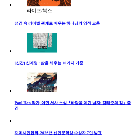
라이프/북스
성경 속 라이벌 관계로 배우는 하나님의 영적 교훈
[신간] 십계명 : 삶을 세우는 10가지 기준
Paul Han 작가, 이민 서사 소설『바람을 이긴 남자: 강태준의 길』출
간
재미시인협회, 2026년 신인문학상 수상자 7인 발표