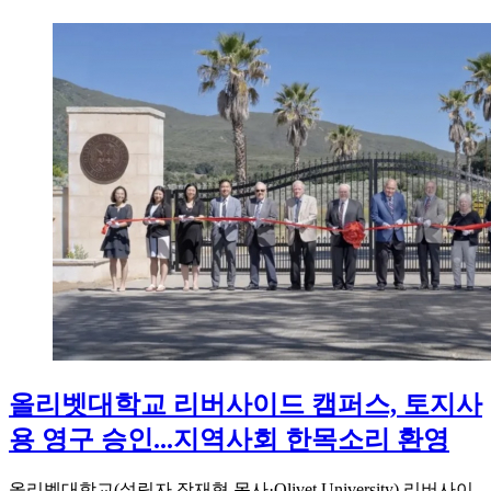
올리벳대학교 리버사이드 캠퍼스, 토지사
용 영구 승인...지역사회 한목소리 환영
올리벳대학교(설립자 장재형 목사·Olivet University) 리버사이