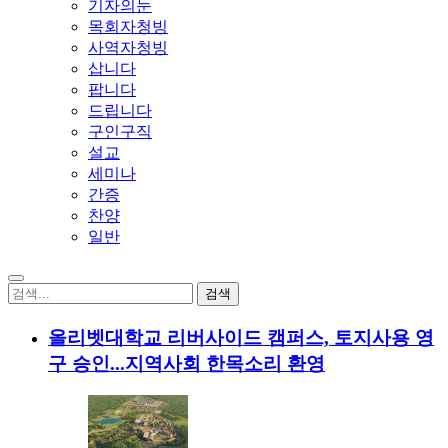
기자의눈
목회자청빙
사역자청빙
삽니다
팝니다
드립니다
구인구직
설교
세미나
간증
찬양
일반
올리벳대학교 리버사이드 캠퍼스, 토지사용 영
구 승인...지역사회 한목소리 환영