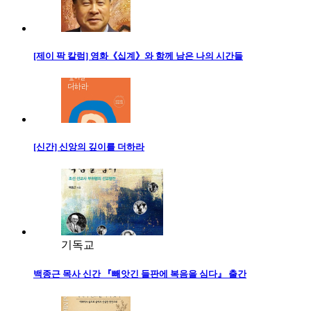
[제이 팍 칼럼] 영화《십계》와 함께 남은 나의 시간들
[신간] 신앙의 깊이를 더하라
기독교
백종근 목사 신간 『빼앗긴 들판에 복음을 심다』 출간