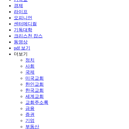
경제
라이프
오피니언
센터메디컬
기독대학
크리스천 잡스
동영상
pdf 보기
더보기
정치
사회
국제
미국교회
한인교회
한국교회
세계교회
교회주소록
금융
증권
기업
부동산