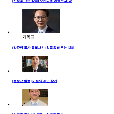
[신성욱 교수 칼럼] 오키나와 여행 넷째 날
기독교
[강준민 목사 목회서신] 침묵을 배우는 지혜
[성종근 칼럼] 마음의 주인 찾기