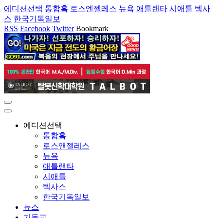
에디션선택
통합홈
로스엔젤레스
뉴욕
애틀랜타
시애틀
텍사
스
한국기독일보
RSS
Facebook
Twitter
Bookmark
에디션선택
통합홈
로스앤젤레스
뉴욕
애틀랜타
시애틀
텍사스
한국기독일보
뉴스
기독교