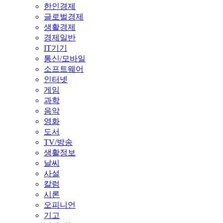
한인경제
글로벌경제
생활경제
경제일반
IT기기
통신/모바일
소프트웨어
인터넷
게임
과학
음악
영화
도서
TV/방송
생활정보
날씨
사설
칼럼
시론
오피니언
기고