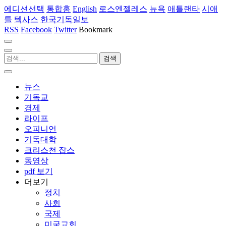
에디션선택
통합홈
English
로스엔젤레스
뉴욕
애틀랜타
시애
틀
텍사스
한국기독일보
RSS
Facebook
Twitter
Bookmark
뉴스
기독교
경제
라이프
오피니언
기독대학
크리스천 잡스
동영상
pdf 보기
더보기
정치
사회
국제
미국교회