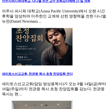
아주사퍼시픽대학교, 다니엘 뉴먼 교수 은퇴감사예배 23 일 개최
아주사 퍼시픽 대학교(Azusa Pacific University)에서 오랜 시간
후학을 양성하며 미주한인 교계에 선한 영향력을 전한 다니엘
뉴먼(Daniel Newman)…
세리토스선교교회, 천관웅 목사 초청 찬양집회 연다
세리토스선교교회(담임 방상용목사)가 오는 8월 14일(금)부터
16일(주일)까지 천관웅 목사 초청 찬양집회를 갖는다. 천관웅
목사는 현…