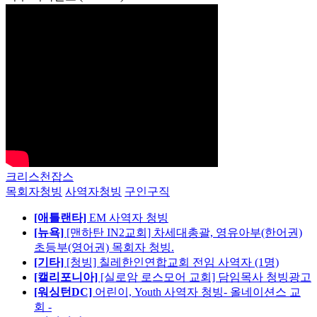
크리스천잡스
목회자청빙
사역자청빙
구인구직
[애틀랜타]
EM 사역자 청빙
[뉴욕]
[맨하탄 IN2교회] 차세대총괄, 영유아부(한어권)
초등부(영어권) 목회자 청빙.
[기타]
[청빙] 칠레한인연합교회 전임 사역자 (1명)
[캘리포니아]
[실로암 로스모어 교회] 담임목사 청빙광고
[워싱턴DC]
어린이, Youth 사역자 청빙- 올네이션스 교
회 -