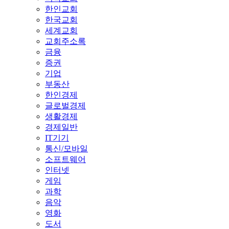
한인교회
한국교회
세계교회
교회주소록
금융
증권
기업
부동산
한인경제
글로벌경제
생활경제
경제일반
IT기기
통신/모바일
소프트웨어
인터넷
게임
과학
음악
영화
도서