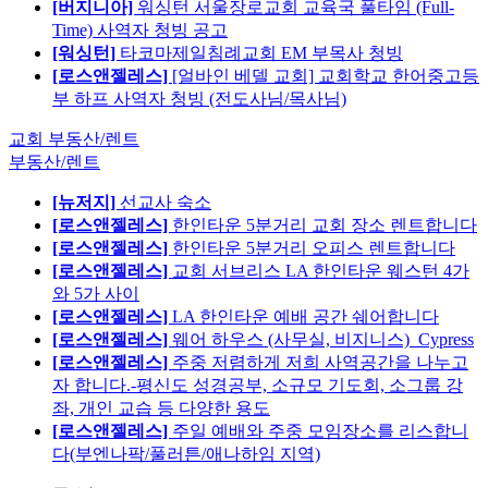
[버지니아]
워싱턴 서울장로교회 교육국 풀타임 (Full-
Time) 사역자 청빙 공고
[워싱턴]
타코마제일침례교회 EM 부목사 청빙
[로스앤젤레스]
[얼바인 베델 교회] 교회학교 한어중고등
부 하프 사역자 청빙 (전도사님/목사님)
교회 부동산/렌트
부동산/렌트
[뉴저지]
선교사 숙소
[로스앤젤레스]
한인타운 5분거리 교회 장소 렌트합니다
[로스앤젤레스]
한인타운 5분거리 오피스 렌트합니다
[로스앤젤레스]
교회 서브리스 LA 한인타운 웨스턴 4가
와 5가 사이
[로스앤젤레스]
LA 한인타운 예배 공간 쉐어합니다
[로스앤젤레스]
웨어 하우스 (사무실, 비지니스)_Cypress
[로스앤젤레스]
주중 저렴하게 저희 사역공간을 나누고
자 합니다.-평신도 성경공부, 소규모 기도회, 소그룹 강
좌, 개인 교습 등 다양한 용도
[로스앤젤레스]
주일 예배와 주중 모임장소를 리스합니
다(부엔나팍/풀러튼/애나하임 지역)