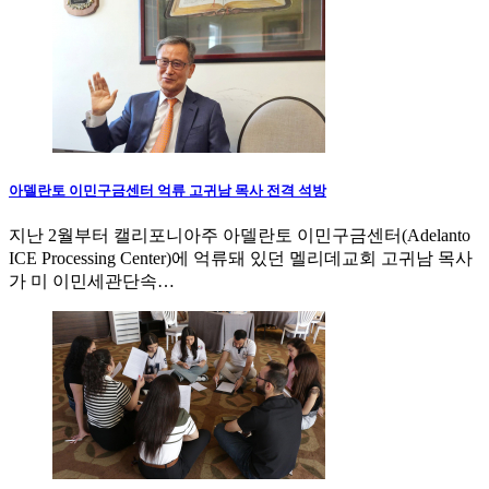
아델란토 이민구금센터 억류 고귀남 목사 전격 석방
지난 2월부터 캘리포니아주 아델란토 이민구금센터(Adelanto
ICE Processing Center)에 억류돼 있던 멜리데교회 고귀남 목사
가 미 이민세관단속…