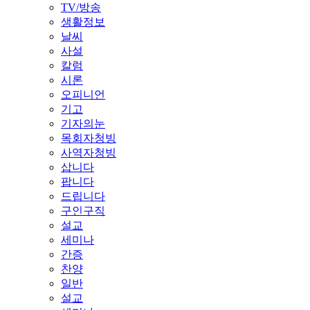
TV/방송
생활정보
날씨
사설
칼럼
시론
오피니언
기고
기자의눈
목회자청빙
사역자청빙
삽니다
팝니다
드립니다
구인구직
설교
세미나
간증
찬양
일반
설교