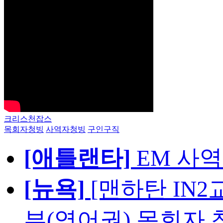
크리스천잡스
목회자청빙
사역자청빙
구인구직
[애틀랜타]
EM 사
[뉴욕]
[맨하탄 IN
부(영어권) 목회자 