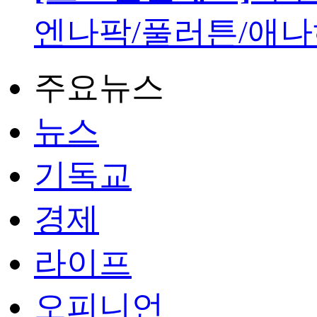
엔나팍/풀러튼/애나
주요뉴스
뉴스
기독교
경제
라이프
오피니언