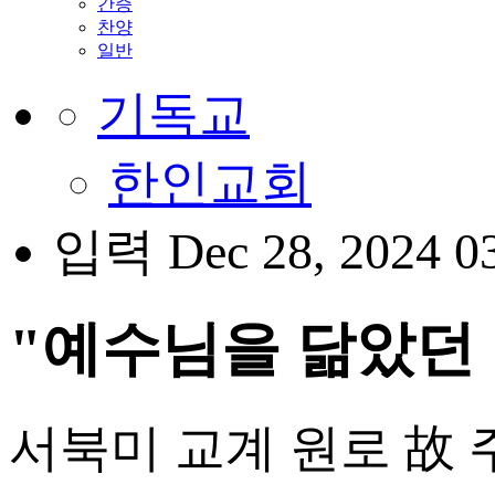
간증
찬양
일반
기독교
한인교회
입력 Dec 28, 2024 0
"예수님을 닮았던 
서북미 교계 원로 故 