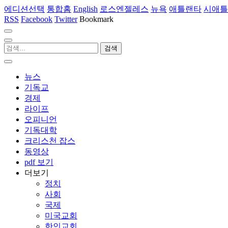
에디션선택
통합홈
English
로스엔젤레스
뉴욕
애틀랜타
시애틀
RSS
Facebook
Twitter
Bookmark
뉴스
기독교
경제
라이프
오피니언
기독대학
크리스천 잡스
동영상
pdf 보기
더보기
정치
사회
국제
미국교회
한인교회