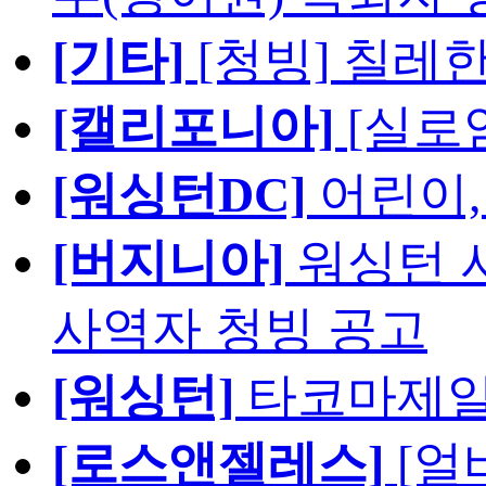
[기타]
[청빙] 칠레
[캘리포니아]
[실로
[워싱턴DC]
어린이,
[버지니아]
워싱턴 서
사역자 청빙 공고
[워싱턴]
타코마제일
[로스앤젤레스]
[얼