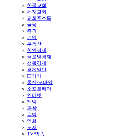
한국교회
세계교회
교회주소록
금융
증권
기업
부동산
한인경제
글로벌경제
생활경제
경제일반
IT기기
통신/모바일
소프트웨어
인터넷
게임
과학
음악
영화
도서
TV/방송