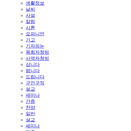
생활정보
날씨
사설
칼럼
시론
오피니언
기고
기자의눈
목회자청빙
사역자청빙
삽니다
팝니다
드립니다
구인구직
설교
세미나
간증
찬양
일반
설교
세미나