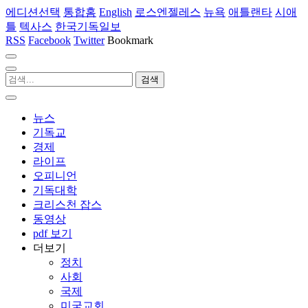
에디션선택
통합홈
English
로스엔젤레스
뉴욕
애틀랜타
시애
틀
텍사스
한국기독일보
RSS
Facebook
Twitter
Bookmark
뉴스
기독교
경제
라이프
오피니언
기독대학
크리스천 잡스
동영상
pdf 보기
더보기
정치
사회
국제
미국교회