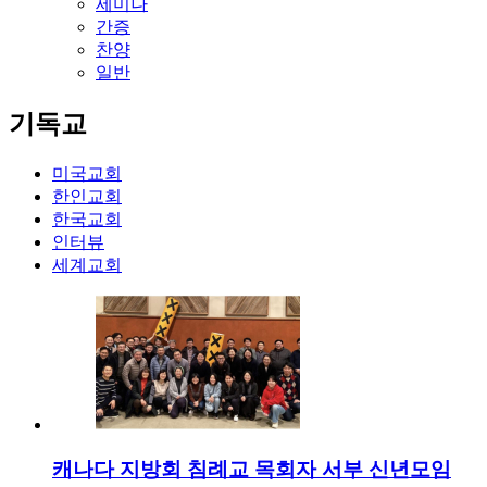
세미나
간증
찬양
일반
기독교
미국교회
한인교회
한국교회
인터뷰
세계교회
캐나다 지방회 침례교 목회자 서부 신년모임