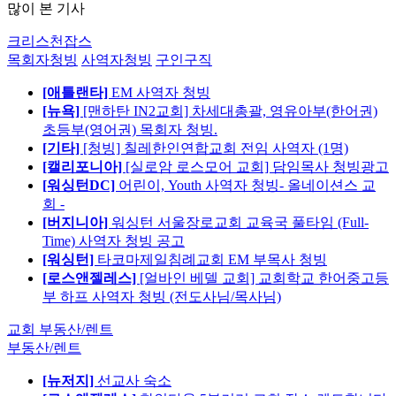
많이 본 기사
크리스천잡스
목회자청빙
사역자청빙
구인구직
[애틀랜타]
EM 사역자 청빙
[뉴욕]
[맨하탄 IN2교회] 차세대총괄, 영유아부(한어권)
초등부(영어권) 목회자 청빙.
[기타]
[청빙] 칠레한인연합교회 전임 사역자 (1명)
[캘리포니아]
[실로암 로스모어 교회] 담임목사 청빙광고
[워싱턴DC]
어린이, Youth 사역자 청빙- 올네이션스 교
회 -
[버지니아]
워싱턴 서울장로교회 교육국 풀타임 (Full-
Time) 사역자 청빙 공고
[워싱턴]
타코마제일침례교회 EM 부목사 청빙
[로스앤젤레스]
[얼바인 베델 교회] 교회학교 한어중고등
부 하프 사역자 청빙 (전도사님/목사님)
교회 부동산/렌트
부동산/렌트
[뉴저지]
선교사 숙소