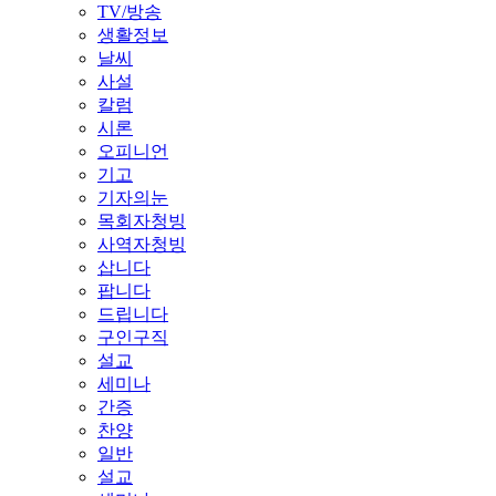
TV/방송
생활정보
날씨
사설
칼럼
시론
오피니언
기고
기자의눈
목회자청빙
사역자청빙
삽니다
팝니다
드립니다
구인구직
설교
세미나
간증
찬양
일반
설교