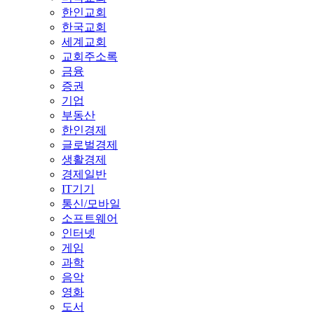
한인교회
한국교회
세계교회
교회주소록
금융
증권
기업
부동산
한인경제
글로벌경제
생활경제
경제일반
IT기기
통신/모바일
소프트웨어
인터넷
게임
과학
음악
영화
도서