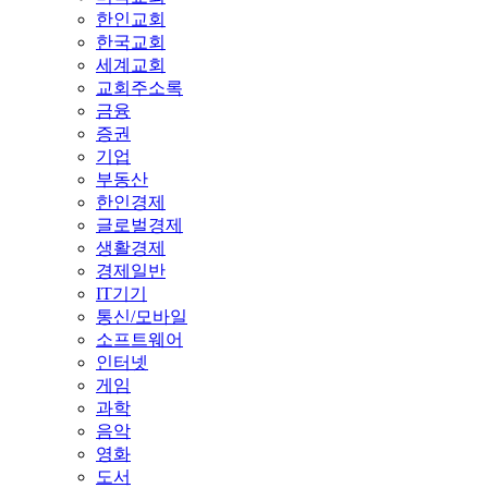
한인교회
한국교회
세계교회
교회주소록
금융
증권
기업
부동산
한인경제
글로벌경제
생활경제
경제일반
IT기기
통신/모바일
소프트웨어
인터넷
게임
과학
음악
영화
도서