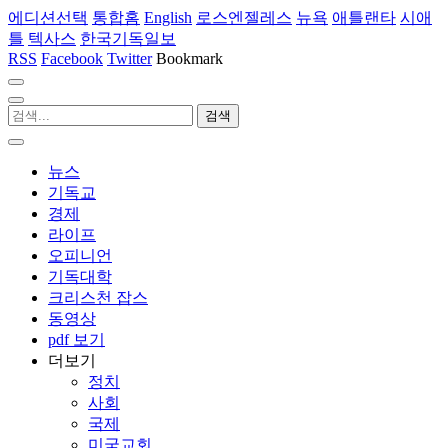
에디션선택
통합홈
English
로스엔젤레스
뉴욕
애틀랜타
시애
틀
텍사스
한국기독일보
RSS
Facebook
Twitter
Bookmark
뉴스
기독교
경제
라이프
오피니언
기독대학
크리스천 잡스
동영상
pdf 보기
더보기
정치
사회
국제
미국교회