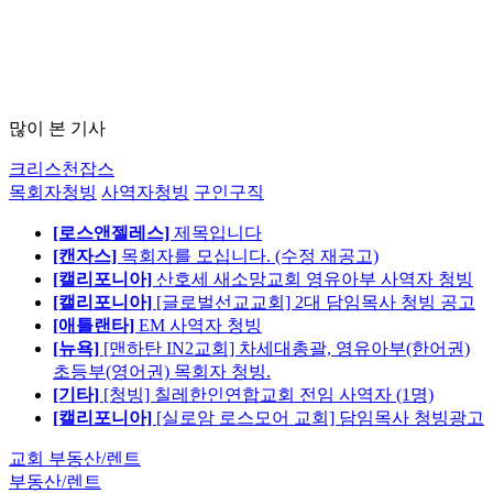
많이 본 기사
크리스천잡스
목회자청빙
사역자청빙
구인구직
[로스앤젤레스]
제목입니다
[캔자스]
목회자를 모십니다. (수정 재공고)
[캘리포니아]
산호세 새소망교회 영유아부 사역자 청빙
[캘리포니아]
[글로벌선교교회] 2대 담임목사 청빙 공고
[애틀랜타]
EM 사역자 청빙
[뉴욕]
[맨하탄 IN2교회] 차세대총괄, 영유아부(한어권)
초등부(영어권) 목회자 청빙.
[기타]
[청빙] 칠레한인연합교회 전임 사역자 (1명)
[캘리포니아]
[실로암 로스모어 교회] 담임목사 청빙광고
교회 부동산/렌트
부동산/렌트