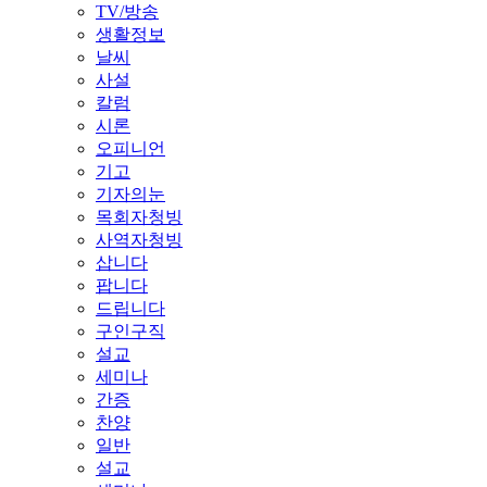
TV/방송
생활정보
날씨
사설
칼럼
시론
오피니언
기고
기자의눈
목회자청빙
사역자청빙
삽니다
팝니다
드립니다
구인구직
설교
세미나
간증
찬양
일반
설교