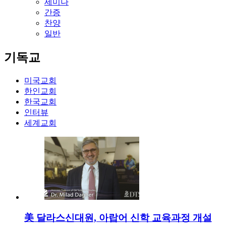
세미나
간증
찬양
일반
기독교
미국교회
한인교회
한국교회
인터뷰
세계교회
美 달라스신대원, 아랍어 신학 교육과정 개설