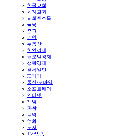
한국교회
세계교회
교회주소록
금융
증권
기업
부동산
한인경제
글로벌경제
생활경제
경제일반
IT기기
통신/모바일
소프트웨어
인터넷
게임
과학
음악
영화
도서
TV/방송