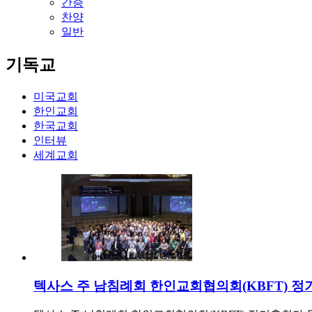
간증
찬양
일반
기독교
미국교회
한인교회
한국교회
인터뷰
세계교회
텍사스 주 남침례회 한인교회협의회(KBFT) 정