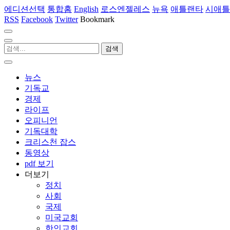
에디션선택
통합홈
English
로스엔젤레스
뉴욕
애틀랜타
시애틀
RSS
Facebook
Twitter
Bookmark
뉴스
기독교
경제
라이프
오피니언
기독대학
크리스천 잡스
동영상
pdf 보기
더보기
정치
사회
국제
미국교회
한인교회