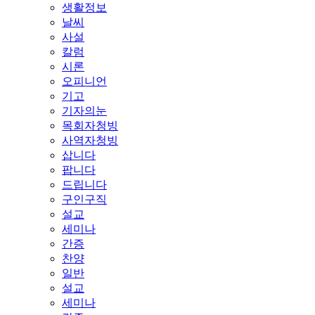
생활정보
날씨
사설
칼럼
시론
오피니언
기고
기자의눈
목회자청빙
사역자청빙
삽니다
팝니다
드립니다
구인구직
설교
세미나
간증
찬양
일반
설교
세미나