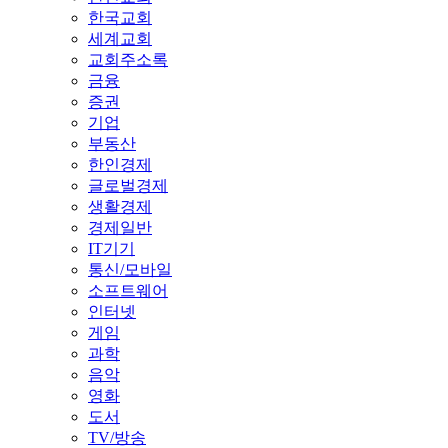
한국교회
세계교회
교회주소록
금융
증권
기업
부동산
한인경제
글로벌경제
생활경제
경제일반
IT기기
통신/모바일
소프트웨어
인터넷
게임
과학
음악
영화
도서
TV/방송