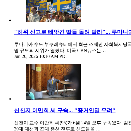
"허위 신고로 빼앗긴 딸들 돌려 달라"... 루마
루마니아 수도 부쿠레슈티에서 최근 스웨덴 사회복지당국의 부
명 규모의 시위가 열렸다. 미국 CBN뉴스는…
Jun 26, 2026 10:10 AM PDT
신천지 이만희 씨 구속... "증거인멸 우려"
신천지 교주 이만희 씨(95)가 6월 24일 오후 구속됐
20대 대선과 22대 총선 전후로 신도들을 …