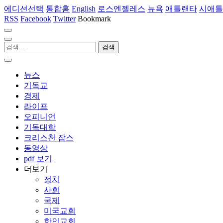
에디션선택
통합홈
English
로스엔젤레스
뉴욕
애틀랜타
시애틀
RSS
Facebook
Twitter
Bookmark
뉴스
기독교
경제
라이프
오피니언
기독대학
크리스천 잡스
동영상
pdf 보기
더보기
정치
사회
국제
미국교회
한인교회