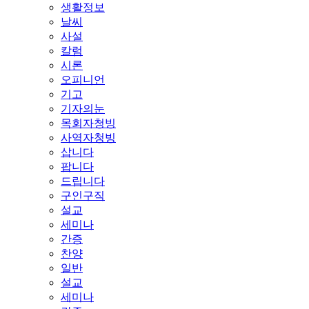
생활정보
날씨
사설
칼럼
시론
오피니언
기고
기자의눈
목회자청빙
사역자청빙
삽니다
팝니다
드립니다
구인구직
설교
세미나
간증
찬양
일반
설교
세미나