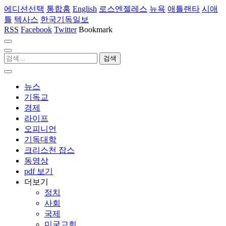
에디션선택
통합홈
English
로스엔젤레스
뉴욕
애틀랜타
시애
틀
텍사스
한국기독일보
RSS
Facebook
Twitter
Bookmark
뉴스
기독교
경제
라이프
오피니언
기독대학
크리스천 잡스
동영상
pdf 보기
더보기
정치
사회
국제
미국교회