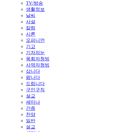
TV/방송
생활정보
날씨
사설
칼럼
시론
오피니언
기고
기자의눈
목회자청빙
사역자청빙
삽니다
팝니다
드립니다
구인구직
설교
세미나
간증
찬양
일반
설교