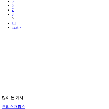
5
6
7
8
9
10
next »
많이 본 기사
크리스천잡스