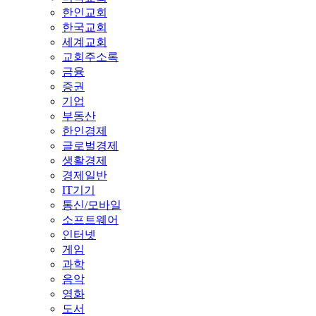
한인교회
한국교회
세계교회
교회주소록
금융
증권
기업
부동산
한인경제
글로벌경제
생활경제
경제일반
IT기기
통신/모바일
소프트웨어
인터넷
게임
과학
음악
영화
도서