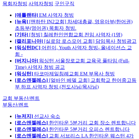
목회자청빙
사역자청빙
구인구직
[애틀랜타]
EM 사역자 청빙
[뉴욕]
[맨하탄 IN2교회] 차세대총괄, 영유아부(한어권)
초등부(영어권) 목회자 청빙.
[기타]
[청빙] 칠레한인연합교회 전임 사역자 (1명)
[캘리포니아]
[실로암 로스모어 교회] 담임목사 청빙광고
[워싱턴DC]
어린이, Youth 사역자 청빙- 올네이션스 교
회 -
[버지니아]
워싱턴 서울장로교회 교육국 풀타임 (Full-
Time) 사역자 청빙 공고
[워싱턴]
타코마제일침례교회 EM 부목사 청빙
[로스앤젤레스]
[얼바인 베델 교회] 교회학교 한어중고등
부 하프 사역자 청빙 (전도사님/목사님)
교회 부동산/렌트
부동산/렌트
[뉴저지]
선교사 숙소
[로스앤젤레스]
한인타운 5분거리 교회 장소 렌트합니다
[로스앤젤레스]
한인타운 5분거리 오피스 렌트합니다
[로스앤젤레스]
교회 서브리스 LA 한인타운 웨스턴 4가