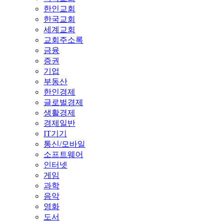
한인교회
한국교회
세계교회
교회주소록
금융
증권
기업
부동산
한인경제
글로벌경제
생활경제
경제일반
IT기기
통신/모바일
소프트웨어
인터넷
게임
과학
음악
영화
도서