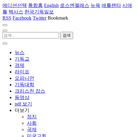
에디션선택
통합홈
English
로스엔젤레스
뉴욕
애틀랜타
시애
틀
텍사스
한국기독일보
RSS
Facebook
Twitter
Bookmark
뉴스
기독교
경제
라이프
오피니언
기독대학
크리스천 잡스
동영상
pdf 보기
더보기
정치
사회
국제
미국교회