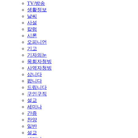
TV/방송
생활정보
날씨
사설
칼럼
시론
오피니언
기고
기자의눈
목회자청빙
사역자청빙
삽니다
팝니다
드립니다
구인구직
설교
세미나
간증
찬양
일반
설교