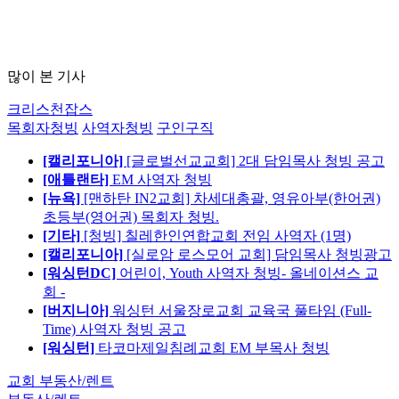
많이 본 기사
크리스천잡스
목회자청빙
사역자청빙
구인구직
[캘리포니아]
[글로벌선교교회] 2대 담임목사 청빙 공고
[애틀랜타]
EM 사역자 청빙
[뉴욕]
[맨하탄 IN2교회] 차세대총괄, 영유아부(한어권)
초등부(영어권) 목회자 청빙.
[기타]
[청빙] 칠레한인연합교회 전임 사역자 (1명)
[캘리포니아]
[실로암 로스모어 교회] 담임목사 청빙광고
[워싱턴DC]
어린이, Youth 사역자 청빙- 올네이션스 교
회 -
[버지니아]
워싱턴 서울장로교회 교육국 풀타임 (Full-
Time) 사역자 청빙 공고
[워싱턴]
타코마제일침례교회 EM 부목사 청빙
교회 부동산/렌트