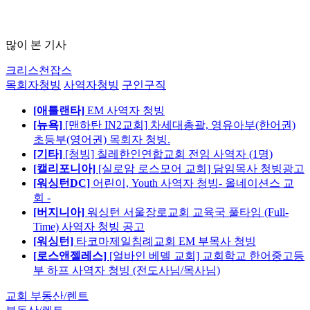
많이 본 기사
크리스천잡스
목회자청빙
사역자청빙
구인구직
[애틀랜타]
EM 사역자 청빙
[뉴욕]
[맨하탄 IN2교회] 차세대총괄, 영유아부(한어권)
초등부(영어권) 목회자 청빙.
[기타]
[청빙] 칠레한인연합교회 전임 사역자 (1명)
[캘리포니아]
[실로암 로스모어 교회] 담임목사 청빙광고
[워싱턴DC]
어린이, Youth 사역자 청빙- 올네이션스 교
회 -
[버지니아]
워싱턴 서울장로교회 교육국 풀타임 (Full-
Time) 사역자 청빙 공고
[워싱턴]
타코마제일침례교회 EM 부목사 청빙
[로스앤젤레스]
[얼바인 베델 교회] 교회학교 한어중고등
부 하프 사역자 청빙 (전도사님/목사님)
교회 부동산/렌트