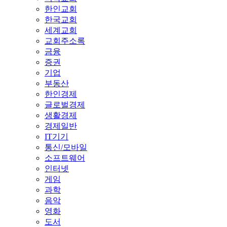
한인교회
한국교회
세계교회
교회주소록
금융
증권
기업
부동산
한인경제
글로벌경제
생활경제
경제일반
IT기기
통신/모바일
소프트웨어
인터넷
게임
과학
음악
영화
도서