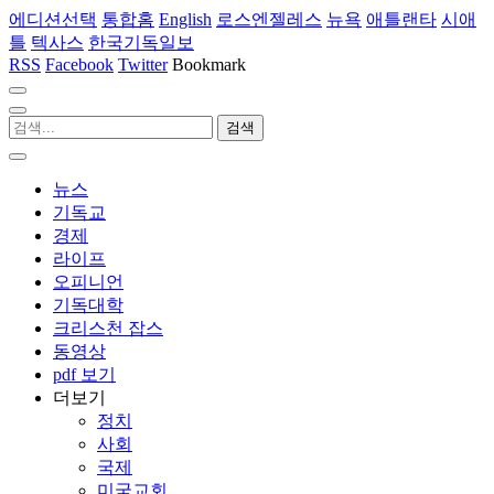
에디션선택
통합홈
English
로스엔젤레스
뉴욕
애틀랜타
시애
틀
텍사스
한국기독일보
RSS
Facebook
Twitter
Bookmark
뉴스
기독교
경제
라이프
오피니언
기독대학
크리스천 잡스
동영상
pdf 보기
더보기
정치
사회
국제
미국교회