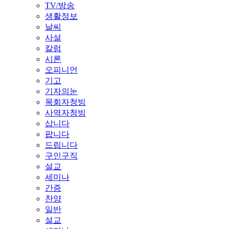
TV/방송
생활정보
날씨
사설
칼럼
시론
오피니언
기고
기자의눈
목회자청빙
사역자청빙
삽니다
팝니다
드립니다
구인구직
설교
세미나
간증
찬양
일반
설교