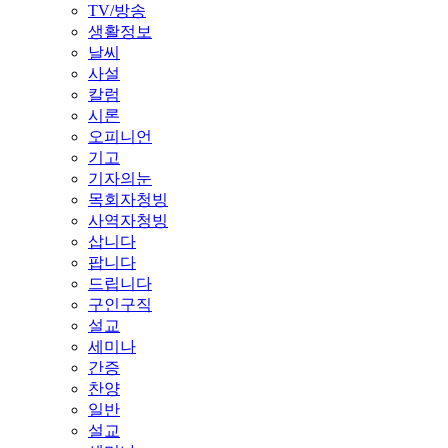
TV/방송
생활정보
날씨
사설
칼럼
시론
오피니언
기고
기자의눈
목회자청빙
사역자청빙
삽니다
팝니다
드립니다
구인구직
설교
세미나
간증
찬양
일반
설교