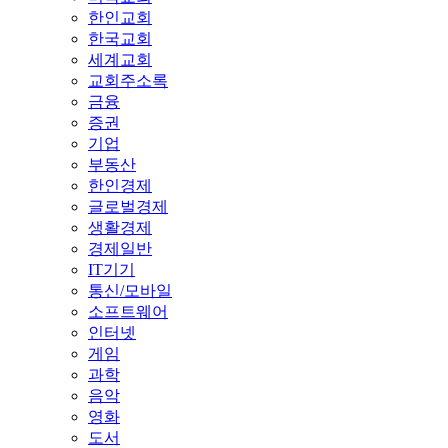
한인교회
한국교회
세계교회
교회주소록
금융
증권
기업
부동산
한인경제
글로벌경제
생활경제
경제일반
IT기기
통신/모바일
소프트웨어
인터넷
게임
과학
음악
영화
도서