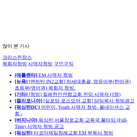
많이 본 기사
크리스천잡스
목회자청빙
사역자청빙
구인구직
[애틀랜타]
EM 사역자 청빙
[뉴욕]
[맨하탄 IN2교회] 차세대총괄, 영유아부(한어권)
초등부(영어권) 목회자 청빙.
[기타]
[청빙] 칠레한인연합교회 전임 사역자 (1명)
[캘리포니아]
[실로암 로스모어 교회] 담임목사 청빙광고
[워싱턴DC]
어린이, Youth 사역자 청빙- 올네이션스 교
회 -
[버지니아]
워싱턴 서울장로교회 교육국 풀타임 (Full-
Time) 사역자 청빙 공고
[워싱턴]
타코마제일침례교회 EM 부목사 청빙