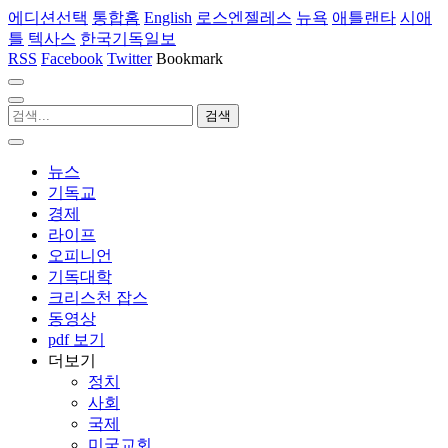
에디션선택
통합홈
English
로스엔젤레스
뉴욕
애틀랜타
시애
틀
텍사스
한국기독일보
RSS
Facebook
Twitter
Bookmark
뉴스
기독교
경제
라이프
오피니언
기독대학
크리스천 잡스
동영상
pdf 보기
더보기
정치
사회
국제
미국교회