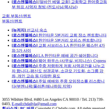
[로스앤젤레스]
[얼바인 베델 교회] 교회학교 한어중고등
부 하프 사역자 청빙 (전도사님/목사님)
교회 부동산/렌트
부동산/렌트
[뉴저지]
선교사 숙소
[로스앤젤레스]
한인타운 5분거리 교회 장소 렌트합니다
[로스앤젤레스]
한인타운 5분거리 오피스 렌트합니다
[로스앤젤레스]
교회 서브리스 LA 한인타운 웨스턴 4가
와 5가 사이
[로스앤젤레스]
LA 한인타운 예배 공간 쉐어합니다
[로스앤젤레스]
웨어 하우스 (사무실, 비지니스)_Cypress
[로스앤젤레스]
주중 저렴하게 저희 사역공간을 나누고
자 합니다.-평신도 성경공부, 소규모 기도회, 소그룹 강
좌, 개인 교습 등 다양한 용도
[로스앤젤레스]
주일 예배와 주중 모임장소를 리스합니
다(부엔나팍/풀러튼/애나하임 지역)
3055 Wilshire Blvd. #480 Los Angeles CA 90010
/ Tel. 213) 739-
0403,
E-mail:chdailyla@gmail.com
회사소개
|
PC 버전
Copyright © Chdaily.com. All rights reserved.