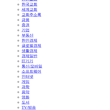
한국교회
세계교회
교회주소록
금융
증권
기업
부동산
한인경제
글로벌경제
생활경제
경제일반
IT기기
통신/모바일
소프트웨어
인터넷
게임
과학
음악
영화
도서
TV/방송