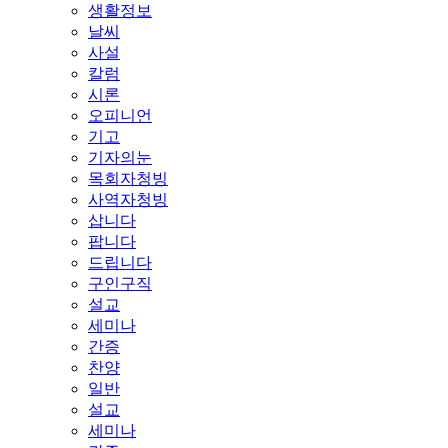
생활정보
날씨
사설
칼럼
시론
오피니언
기고
기자의눈
목회자청빙
사역자청빙
삽니다
팝니다
드립니다
구인구직
설교
세미나
간증
찬양
일반
설교
세미나