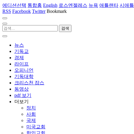
에디션선택
통합홈
English
로스엔젤레스
뉴욕
애틀랜타
시애틀
RSS
Facebook
Twitter
Bookmark
뉴스
기독교
경제
라이프
오피니언
기독대학
크리스천 잡스
동영상
pdf 보기
더보기
정치
사회
국제
미국교회
한인교회