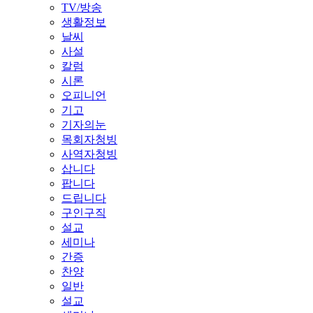
TV/방송
생활정보
날씨
사설
칼럼
시론
오피니언
기고
기자의눈
목회자청빙
사역자청빙
삽니다
팝니다
드립니다
구인구직
설교
세미나
간증
찬양
일반
설교