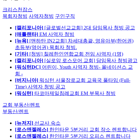
크리스천잡스
목회자청빙
사역자청빙
구인구직
[캘리포니아]
[글로벌선교교회] 2대 담임목사 청빙 공고
[애틀랜타]
EM 사역자 청빙
[뉴욕]
[맨하탄 IN2교회] 차세대총괄, 영유아부(한어권)
초등부(영어권) 목회자 청빙.
[기타]
[청빙] 칠레한인연합교회 전임 사역자 (1명)
[캘리포니아]
[실로암 로스모어 교회] 담임목사 청빙광고
[워싱턴DC]
어린이, Youth 사역자 청빙- 올네이션스 교
회 -
[버지니아]
워싱턴 서울장로교회 교육국 풀타임 (Full-
Time) 사역자 청빙 공고
[워싱턴]
타코마제일침례교회 EM 부목사 청빙
교회 부동산/렌트
부동산/렌트
[뉴저지]
선교사 숙소
[로스앤젤레스]
한인타운 5분거리 교회 장소 렌트합니다
[로스앤젤레스]
한인타운 5분거리 오피스 렌트합니다