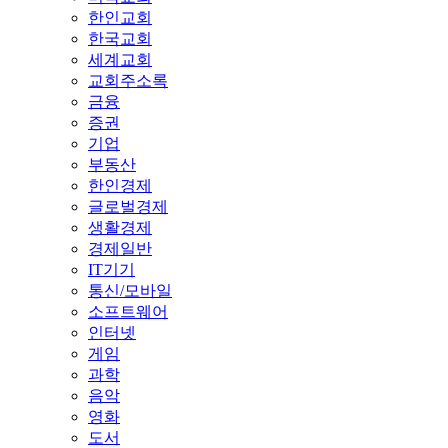
한인교회
한국교회
세계교회
교회주소록
금융
증권
기업
부동산
한인경제
글로벌경제
생활경제
경제일반
IT기기
통신/모바일
소프트웨어
인터넷
게임
과학
음악
영화
도서