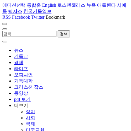
에디션선택
통합홈
English
로스엔젤레스
뉴욕
애틀랜타
시애
틀
텍사스
한국기독일보
RSS
Facebook
Twitter
Bookmark
뉴스
기독교
경제
라이프
오피니언
기독대학
크리스천 잡스
동영상
pdf 보기
더보기
정치
사회
국제
미국교회