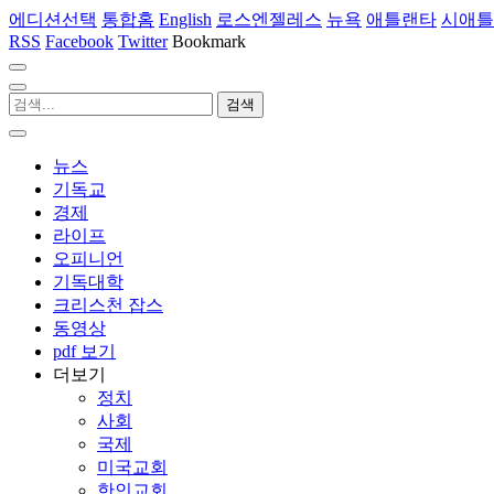
에디션선택
통합홈
English
로스엔젤레스
뉴욕
애틀랜타
시애틀
RSS
Facebook
Twitter
Bookmark
뉴스
기독교
경제
라이프
오피니언
기독대학
크리스천 잡스
동영상
pdf 보기
더보기
정치
사회
국제
미국교회
한인교회