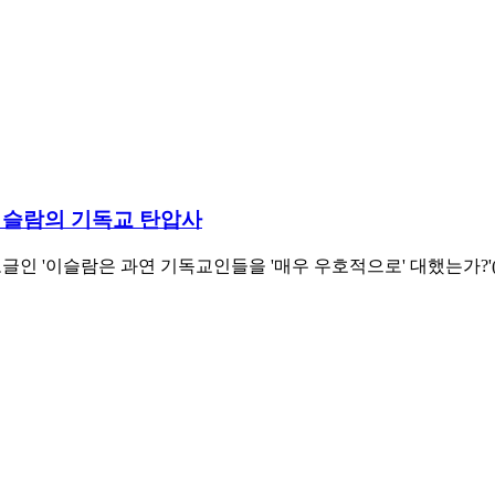
이슬람의 기독교 탄압사
 과연 기독교인들을 '매우 우호적으로' 대했는가?'(Was Islam really