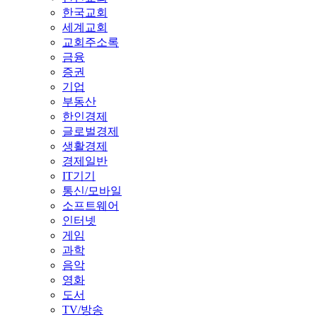
한국교회
세계교회
교회주소록
금융
증권
기업
부동산
한인경제
글로벌경제
생활경제
경제일반
IT기기
통신/모바일
소프트웨어
인터넷
게임
과학
음악
영화
도서
TV/방송