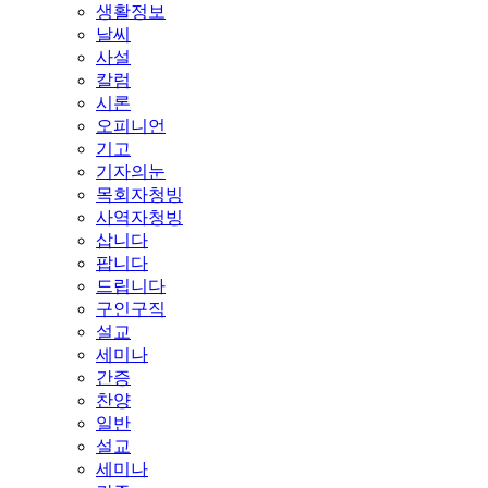
생활정보
날씨
사설
칼럼
시론
오피니언
기고
기자의눈
목회자청빙
사역자청빙
삽니다
팝니다
드립니다
구인구직
설교
세미나
간증
찬양
일반
설교
세미나