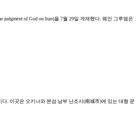
gment of God on Iran)을 7월 29일 게재했다. 웨인 그루뎀은
d)이다. 이곳은 오키나와 본섬 남부 난조시(南城市)에 있는 대형 문