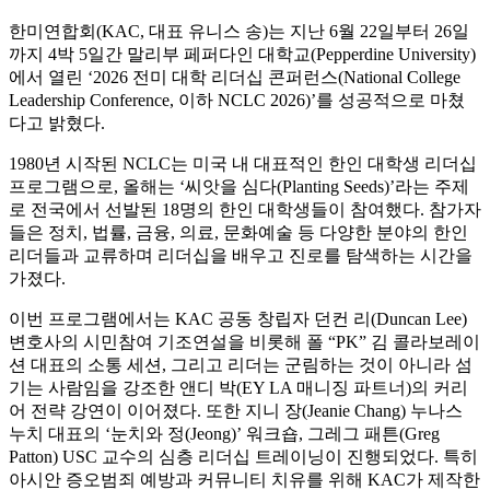
한미연합회(KAC, 대표 유니스 송)는 지난 6월 22일부터 26일
까지 4박 5일간 말리부 페퍼다인 대학교(Pepperdine University)
에서 열린 ‘2026 전미 대학 리더십 콘퍼런스(National College
Leadership Conference, 이하 NCLC 2026)’를 성공적으로 마쳤
다고 밝혔다.
1980년 시작된 NCLC는 미국 내 대표적인 한인 대학생 리더십
프로그램으로, 올해는 ‘씨앗을 심다(Planting Seeds)’라는 주제
로 전국에서 선발된 18명의 한인 대학생들이 참여했다. 참가자
들은 정치, 법률, 금융, 의료, 문화예술 등 다양한 분야의 한인
리더들과 교류하며 리더십을 배우고 진로를 탐색하는 시간을
가졌다.
이번 프로그램에서는 KAC 공동 창립자 던컨 리(Duncan Lee)
변호사의 시민참여 기조연설을 비롯해 폴 “PK” 김 콜라보레이
션 대표의 소통 세션, 그리고 리더는 군림하는 것이 아니라 섬
기는 사람임을 강조한 앤디 박(EY LA 매니징 파트너)의 커리
어 전략 강연이 이어졌다. 또한 지니 장(Jeanie Chang) 누나스
누치 대표의 ‘눈치와 정(Jeong)’ 워크숍, 그레그 패튼(Greg
Patton) USC 교수의 심층 리더십 트레이닝이 진행되었다. 특히
아시안 증오범죄 예방과 커뮤니티 치유를 위해 KAC가 제작한