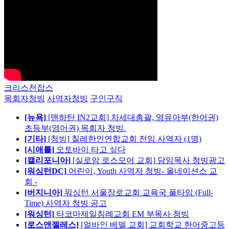
크리스천잡스
목회자청빙
사역자청빙
구인구직
[뉴욕]
[맨하탄 IN2교회] 차세대총괄, 영유아부(한어권)
초등부(영어권) 목회자 청빙.
[기타]
[청빙] 칠레한인연합교회 전임 사역자 (1명)
[시애틀]
오토바이 타고 싶다
[캘리포니아]
[실로암 로스모어 교회] 담임목사 청빙광고
[워싱턴DC]
어린이, Youth 사역자 청빙- 올네이션스 교
회 -
[버지니아]
워싱턴 서울장로교회 교육국 풀타임 (Full-
Time) 사역자 청빙 공고
[워싱턴]
타코마제일침례교회 EM 부목사 청빙
[로스앤젤레스]
[얼바인 베델 교회] 교회학교 한어중고등