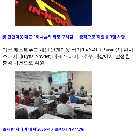
美 인앤아웃 대표 "하나님께 위로 구하길"... 총격으로 직원 등 3명 사망
미국 패스트푸드 체인 인앤아웃 버거(In-N-Out Burger)의 린시
스나이더(Lynsi Snyder) 대표가 아이다호주 매장에서 발생한
총격 사건으로 직원…
효사랑 시니어 대학 2026년 가을학기 개강 앞둬