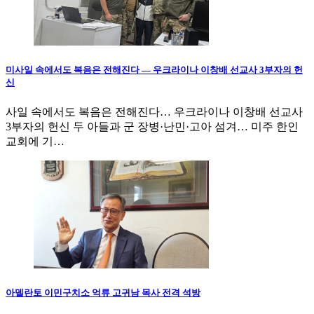
미사일 속에서도 복음은 전해진다 — 우크라이나 이창배 선교사 3부자의 헌
신
사일 속에서도 복음은 전해진다… 우크라이나 이창배 선교사
3부자의 헌신 두 아들과 군 장병·난민·고아 섬겨… 미주 한인
교회에 기…
아델란토 이민구치소 억류 고귀남 목사 전격 석방