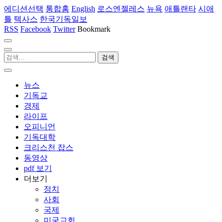
에디션선택
통합홈
English
로스엔젤레스
뉴욕
애틀랜타
시애
틀
텍사스
한국기독일보
RSS
Facebook
Twitter
Bookmark
뉴스
기독교
경제
라이프
오피니언
기독대학
크리스천 잡스
동영상
pdf 보기
더보기
정치
사회
국제
미국교회