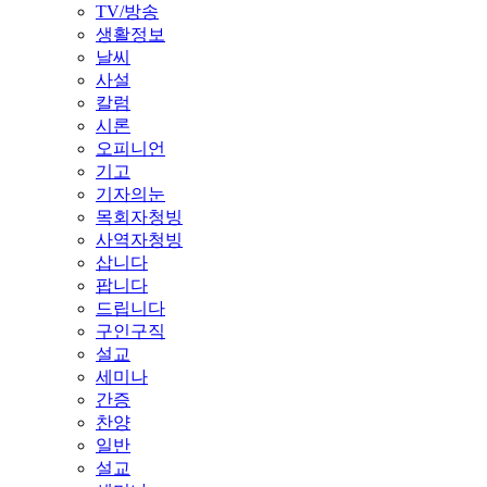
TV/방송
생활정보
날씨
사설
칼럼
시론
오피니언
기고
기자의눈
목회자청빙
사역자청빙
삽니다
팝니다
드립니다
구인구직
설교
세미나
간증
찬양
일반
설교