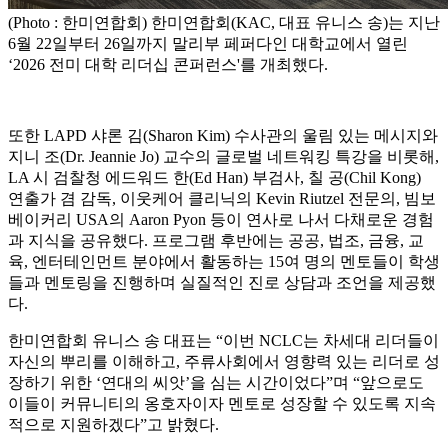
(Photo : 한미연합회) 한미연합회(KAC, 대표 유니스 송)는 지난
6월 22일부터 26일까지 말리부 페퍼다인 대학교에서 열린
‘2026 전미 대학 리더십 콘퍼런스'를 개최했다.
또한 LAPD 샤론 김(Sharon Kim) 수사관의 울림 있는 메시지와
지니 조(Dr. Jeannie Jo) 교수의 글로벌 네트워킹 특강을 비롯해,
LA 시 검찰청 에드워드 한(Ed Han) 부검사, 칠 공(Chil Kong)
연출가 겸 감독, 이웃케어 클리닉의 Kevin Riutzel 전문의, 빔보
베이커리 USA의 Aaron Pyon 등이 연사로 나서 다채로운 경험
과 지식을 공유했다. 프로그램 후반에는 공공, 법조, 금융, 교
육, 엔터테인먼트 분야에서 활동하는 15여 명의 멘토들이 학생
들과 멘토링을 진행하며 실질적인 진로 상담과 조언을 제공했
다.
한미연합회 유니스 송 대표는 “이번 NCLC는 차세대 리더들이
자신의 뿌리를 이해하고, 주류사회에서 영향력 있는 리더로 성
장하기 위한 ‘연대의 씨앗’을 심는 시간이었다”며 “앞으로도
이들이 커뮤니티의 옹호자이자 멘토로 성장할 수 있도록 지속
적으로 지원하겠다”고 밝혔다.