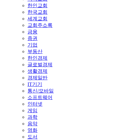
한인교회
한국교회
세계교회
교회주소록
금융
증권
기업
부동산
한인경제
글로벌경제
생활경제
경제일반
IT기기
통신/모바일
소프트웨어
인터넷
게임
과학
음악
영화
도서