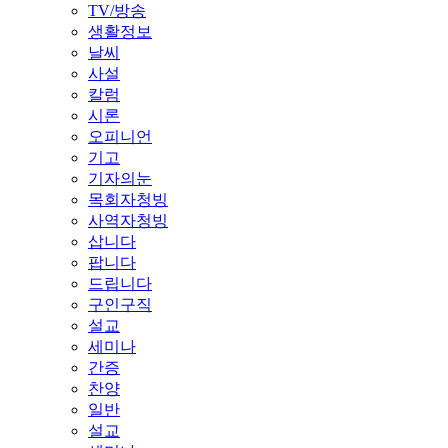
TV/방송
생활정보
날씨
사설
칼럼
시론
오피니언
기고
기자의눈
목회자청빙
사역자청빙
삽니다
팝니다
드립니다
구인구직
설교
세미나
간증
찬양
일반
설교