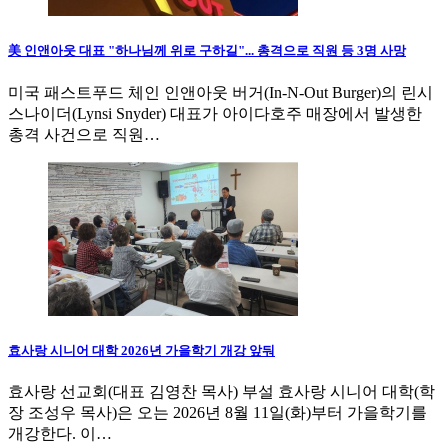
美 인앤아웃 대표 "하나님께 위로 구하길"... 총격으로 직원 등 3명 사망
미국 패스트푸드 체인 인앤아웃 버거(In-N-Out Burger)의 린시
스나이더(Lynsi Snyder) 대표가 아이다호주 매장에서 발생한
총격 사건으로 직원…
효사랑 시니어 대학 2026년 가을학기 개강 앞둬
효사랑 선교회(대표 김영찬 목사) 부설 효사랑 시니어 대학(학
장 조성우 목사)은 오는 2026년 8월 11일(화)부터 가을학기를
개강한다. 이…