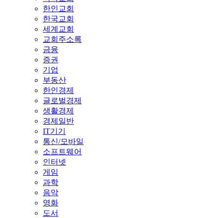
한인교회
한국교회
세계교회
교회주소록
금융
증권
기업
부동산
한인경제
글로벌경제
생활경제
경제일반
IT기기
통신/모바일
소프트웨어
인터넷
게임
과학
음악
영화
도서