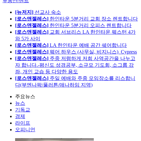
부동산/렌트
[뉴저지]
선교사 숙소
[로스앤젤레스]
한인타운 5분거리 교회 장소 렌트합니다
[로스앤젤레스]
한인타운 5분거리 오피스 렌트합니다
[로스앤젤레스]
교회 서브리스 LA 한인타운 웨스턴 4가
와 5가 사이
[로스앤젤레스]
LA 한인타운 예배 공간 쉐어합니다
[로스앤젤레스]
웨어 하우스 (사무실, 비지니스)_Cypress
[로스앤젤레스]
주중 저렴하게 저희 사역공간을 나누고
자 합니다.-평신도 성경공부, 소규모 기도회, 소그룹 강
좌, 개인 교습 등 다양한 용도
[로스앤젤레스]
주일 예배와 주중 모임장소를 리스합니
다(부엔나팍/풀러튼/애나하임 지역)
주요뉴스
뉴스
기독교
경제
라이프
오피니언