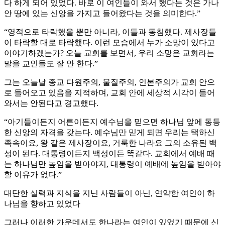
다 하게 되어 있었다. 바로 이 여인들이 와서 했다는 것은 가나
안 땅에 있는 신앙을 가지고 들어왔다는 것을 의미한다.”
“영적으로 타락했을 뿐만 아니라, 이들과 동침했다. 제사장들
이 타락할 대로 타락했다. 이런 모습에서 누가 소망이 있다고
이야기하겠는가? 오늘 교회를 보면서, 우리 소망은 교회라는
말을 교인들도 잘 안 한다.”
그는 오늘날 종교 다원주의, 물질주의, 인본주의가 교회 안으
로 들어오고 있음을 지적하며, 교회 안에 세상적 시각이 들어
와서는 안된다고 경고했다.
“아기들이든지 어른이든지 예수님을 믿으면 하나님 앞에 동등
한 신앙의 자격을 갖는다. 예수님만 믿게 되면 우리는 택하신
족속이요, 왕 같은 제사장이요, 거룩한 나라요 그의 소유된 백
성이 된다. 대통령이든지 백성이든 똑같다. 교회에서 예배 때
는 하나님만 높임을 받아야지, 대통령이 예배에 높임을 받아야
할 이유가 없다.”
대단한 실력과 지식을 지닌 사람들이 아닌, 연약한 여인이 하
나님을 향하고 있었다
그러나 이러한 가운데서도 한나라는 여인이 있었기 때문에 신