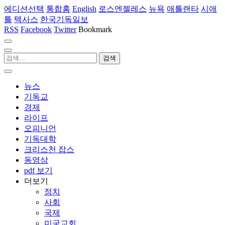
에디션선택
통합홈
English
로스엔젤레스
뉴욕
애틀랜타
시애
틀
텍사스
한국기독일보
RSS
Facebook
Twitter
Bookmark
뉴스
기독교
경제
라이프
오피니언
기독대학
크리스천 잡스
동영상
pdf 보기
더보기
정치
사회
국제
미국교회