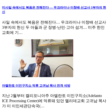
미사일 속에서도 복음은 전해진다 — 우크라이나 이창배 선교사 3부자의 헌
신
사일 속에서도 복음은 전해진다… 우크라이나 이창배 선교사
3부자의 헌신 두 아들과 군 장병·난민·고아 섬겨… 미주 한인
교회에 기…
아델란토 이민구치소 억류 고귀남 목사 전격 석방
지난 2월부터 캘리포니아주 아델란토 이민구치소(Adelanto
ICE Processing Center)에 억류돼 있던 멜리데교회 고귀남 목사
가 미 이민세관단속국(…