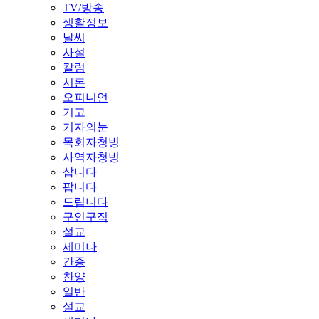
TV/방송
생활정보
날씨
사설
칼럼
시론
오피니언
기고
기자의눈
목회자청빙
사역자청빙
삽니다
팝니다
드립니다
구인구직
설교
세미나
간증
찬양
일반
설교