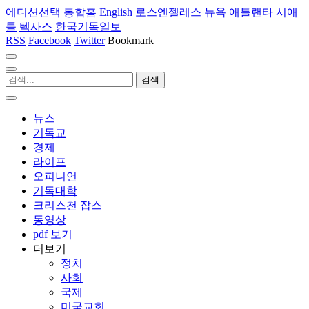
에디션선택
통합홈
English
로스엔젤레스
뉴욕
애틀랜타
시애
틀
텍사스
한국기독일보
RSS
Facebook
Twitter
Bookmark
뉴스
기독교
경제
라이프
오피니언
기독대학
크리스천 잡스
동영상
pdf 보기
더보기
정치
사회
국제
미국교회