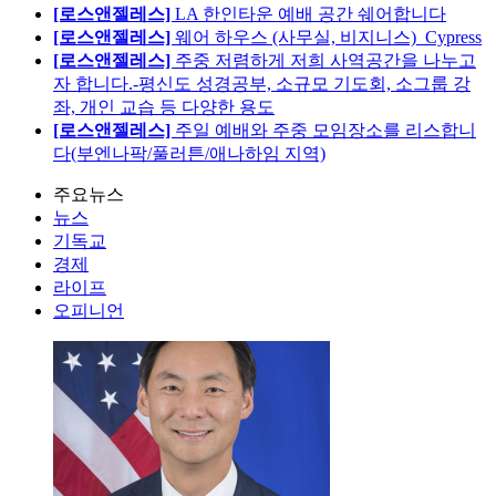
[로스앤젤레스]
LA 한인타운 예배 공간 쉐어합니다
[로스앤젤레스]
웨어 하우스 (사무실, 비지니스)_Cypress
[로스앤젤레스]
주중 저렴하게 저희 사역공간을 나누고
자 합니다.-평신도 성경공부, 소규모 기도회, 소그룹 강
좌, 개인 교습 등 다양한 용도
[로스앤젤레스]
주일 예배와 주중 모임장소를 리스합니
다(부엔나팍/풀러튼/애나하임 지역)
주요뉴스
뉴스
기독교
경제
라이프
오피니언