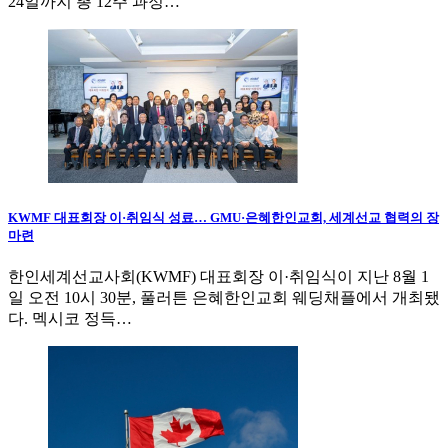
24일까지 총 12주 과정…
KWMF 대표회장 이·취임식 성료… GMU·은혜한인교회, 세계선교 협력의 장
마련
한인세계선교사회(KWMF) 대표회장 이·취임식이 지난 8월 1
일 오전 10시 30분, 풀러튼 은혜한인교회 웨딩채플에서 개최됐
다. 멕시코 정득…