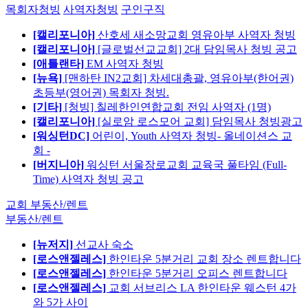
목회자청빙
사역자청빙
구인구직
[캘리포니아]
산호세 새소망교회 영유아부 사역자 청빙
[캘리포니아]
[글로벌선교교회] 2대 담임목사 청빙 공고
[애틀랜타]
EM 사역자 청빙
[뉴욕]
[맨하탄 IN2교회] 차세대총괄, 영유아부(한어권)
초등부(영어권) 목회자 청빙.
[기타]
[청빙] 칠레한인연합교회 전임 사역자 (1명)
[캘리포니아]
[실로암 로스모어 교회] 담임목사 청빙광고
[워싱턴DC]
어린이, Youth 사역자 청빙- 올네이션스 교
회 -
[버지니아]
워싱턴 서울장로교회 교육국 풀타임 (Full-
Time) 사역자 청빙 공고
교회 부동산/렌트
부동산/렌트
[뉴저지]
선교사 숙소
[로스앤젤레스]
한인타운 5분거리 교회 장소 렌트합니다
[로스앤젤레스]
한인타운 5분거리 오피스 렌트합니다
[로스앤젤레스]
교회 서브리스 LA 한인타운 웨스턴 4가
와 5가 사이