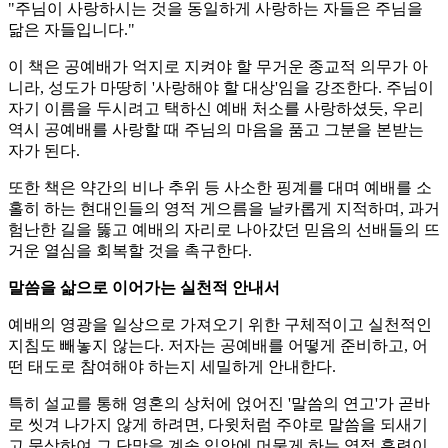
"주님이 사랑하시는 것을 동일하게 사랑하는 자들은 주님을
닮은 자들입니다."
이 책은 공예배가 억지로 지켜야 할 무거운 종교적 의무가 아
니라, 성도가 마땅히 '사랑해야 할 대상'임을 강조한다. 주님이
자기 이름을 두시려고 택하신 예배 처소를 사랑하셨듯, 우리
역시 공예배를 사랑할 때 주님의 마음을 품고 그분을 본받는
자가 된다.
또한 책은 약간의 비나 추위 등 사소한 핑계를 대며 예배를 소
홀히 하는 현대인들의 영적 게으름을 날카롭게 지적하며, 과거
험난한 길을 뚫고 예배의 자리로 나아갔던 믿음의 선배들의 뜨
거운 열심을 회복할 것을 촉구한다.
말씀을 삶으로 이어가는 실천적 안내서
예배의 영광을 일상으로 가져오기 위한 구체적이고 실천적인
지침도 빼놓지 않는다. 저자는 공예배를 어떻게 준비하고, 어
떤 태도로 참여해야 하는지 세밀하게 안내한다.
특히 설교를 통해 영혼의 상처에 얹어진 '말씀의 연고'가 곧바
로 씻겨 나가지 않게 하려면, 다윗처럼 주야로 말씀을 되새기
고 묵상하여 그 단맛을 계속 입안에 머물게 하는 영적 훈련이