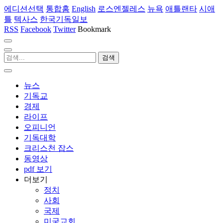
에디션선택
통합홈
English
로스엔젤레스
뉴욕
애틀랜타
시애
틀
텍사스
한국기독일보
RSS
Facebook
Twitter
Bookmark
뉴스
기독교
경제
라이프
오피니언
기독대학
크리스천 잡스
동영상
pdf 보기
더보기
정치
사회
국제
미국교회