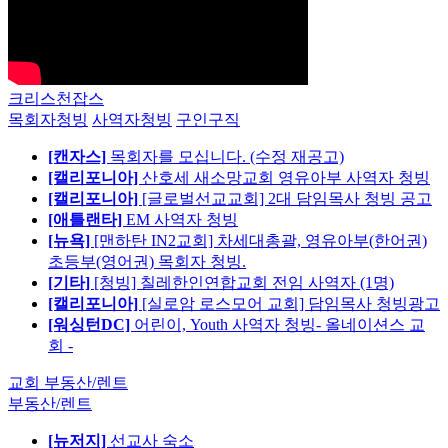
크리스천잡스
목회자청빙
사역자청빙
구인구직
[캔자스]
목회자를 모십니다. (수정 재공고)
[캘리포니아]
산호세 새소망교회 영유아부 사역자 청빙
[캘리포니아]
[글로벌선교교회] 2대 담임목사 청빙 공고
[애틀랜타]
EM 사역자 청빙
[뉴욕]
[맨하탄 IN2교회] 차세대총괄, 영유아부(한어권)
초등부(영어권) 목회자 청빙.
[기타]
[청빙] 칠레한인연합교회 전임 사역자 (1명)
[캘리포니아]
[실로암 로스모어 교회] 담임목사 청빙광고
[워싱턴DC]
어린이, Youth 사역자 청빙- 올네이션스 교
회 -
교회 부동산/렌트
부동산/렌트
[뉴저지]
선교사 숙소