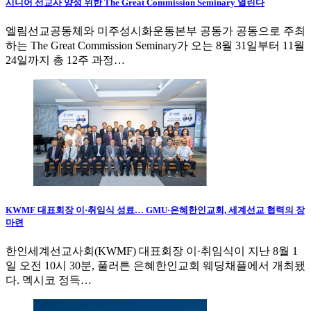
시니어 선교사 양성 위한 The Great Commission Seminary 열린다
엘림선교공동체와 미주성시화운동본부 공동가 공동으로 주최
하는 The Great Commission Seminary가 오는 8월 31일부터 11월
24일까지 총 12주 과정…
KWMF 대표회장 이·취임식 성료… GMU·은혜한인교회, 세계선교 협력의 장
마련
한인세계선교사회(KWMF) 대표회장 이·취임식이 지난 8월 1
일 오전 10시 30분, 풀러튼 은혜한인교회 웨딩채플에서 개최됐
다. 멕시코 정득…