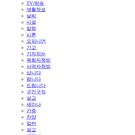
TV/방송
생활정보
날씨
사설
칼럼
시론
오피니언
기고
기자의눈
목회자청빙
사역자청빙
삽니다
팝니다
드립니다
구인구직
설교
세미나
간증
찬양
일반
설교