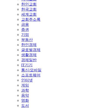
한인교회
한국교회
세계교회
교회주소록
금융
증권
기업
부동산
한인경제
글로벌경제
생활경제
경제일반
IT기기
통신/모바일
소프트웨어
인터넷
게임
과학
음악
영화
도서