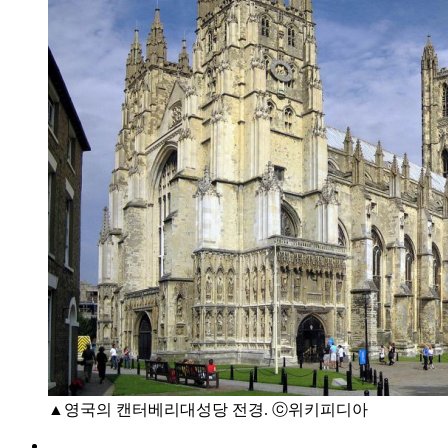
▲영국의 캔터베리대성당 전경. ⓒ위키피디아