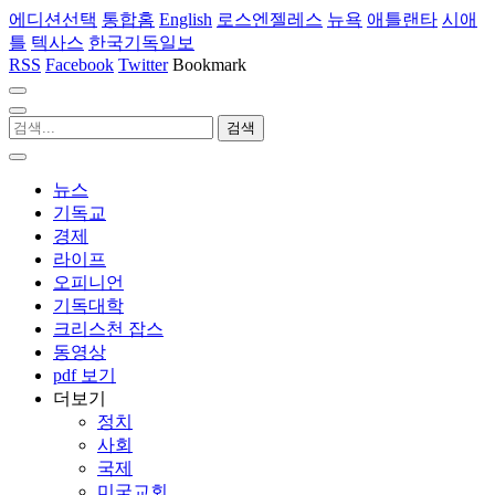
에디션선택
통합홈
English
로스엔젤레스
뉴욕
애틀랜타
시애
틀
텍사스
한국기독일보
RSS
Facebook
Twitter
Bookmark
뉴스
기독교
경제
라이프
오피니언
기독대학
크리스천 잡스
동영상
pdf 보기
더보기
정치
사회
국제
미국교회