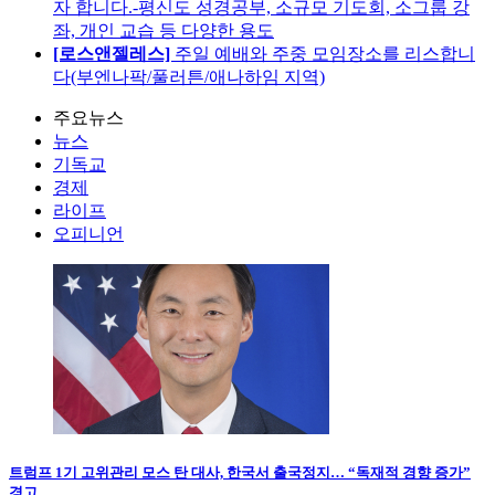
자 합니다.-평신도 성경공부, 소규모 기도회, 소그룹 강
좌, 개인 교습 등 다양한 용도
[로스앤젤레스]
주일 예배와 주중 모임장소를 리스합니
다(부엔나팍/풀러튼/애나하임 지역)
주요뉴스
뉴스
기독교
경제
라이프
오피니언
트럼프 1기 고위관리 모스 탄 대사, 한국서 출국정지… “독재적 경향 증가”
경고