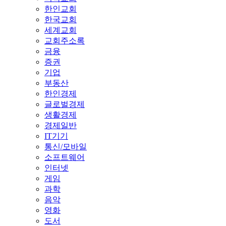
한인교회
한국교회
세계교회
교회주소록
금융
증권
기업
부동산
한인경제
글로벌경제
생활경제
경제일반
IT기기
통신/모바일
소프트웨어
인터넷
게임
과학
음악
영화
도서