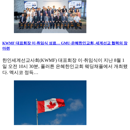
KWMF 대표회장 이·취임식 성료… GMU·은혜한인교회, 세계선교 협력의 장
마련
한인세계선교사회(KWMF) 대표회장 이·취임식이 지난 8월 1
일 오전 10시 30분, 풀러튼 은혜한인교회 웨딩채플에서 개최됐
다. 멕시코 정득…