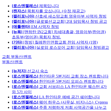
[로스앤젤레스]
제목입니다
[캔자스]
목회자를 모십니다. (수정 재공고)
[캘리포니아]
산호세 새소망교회 영유아부 사역자 청빙
[캘리포니아]
[글로벌선교교회] 2대 담임목사 청빙 공고
[애틀랜타]
EM 사역자 청빙
[뉴욕]
[맨하탄 IN2교회] 차세대총괄, 영유아부(한어권)
초등부(영어권) 목회자 청빙.
[기타]
[청빙] 칠레한인연합교회 전임 사역자 (1명)
[캘리포니아]
[실로암 로스모어 교회] 담임목사 청빙광고
교회 부동산/렌트
부동산/렌트
[뉴저지]
선교사 숙소
[로스앤젤레스]
한인타운 5분거리 교회 장소 렌트합니다
[로스앤젤레스]
한인타운 5분거리 오피스 렌트합니다
[로스앤젤레스]
교회 서브리스 LA 한인타운 웨스턴 4가
와 5가 사이
[로스앤젤레스]
LA 한인타운 예배 공간 쉐어합니다
[로스앤젤레스]
웨어 하우스 (사무실, 비지니스)_Cypress
[로스앤젤레스]
주중 저렴하게 저희 사역공간을 나누고