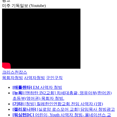
광고
미주 기독일보 (Youtube)
크리스천잡스
목회자청빙
사역자청빙
구인구직
[애틀랜타]
EM 사역자 청빙
[뉴욕]
[맨하탄 IN2교회] 차세대총괄, 영유아부(한어권)
초등부(영어권) 목회자 청빙.
[기타]
[청빙] 칠레한인연합교회 전임 사역자 (1명)
[캘리포니아]
[실로암 로스모어 교회] 담임목사 청빙광고
[워싱턴DC]
어린이, Youth 사역자 청빙- 올네이션스 교