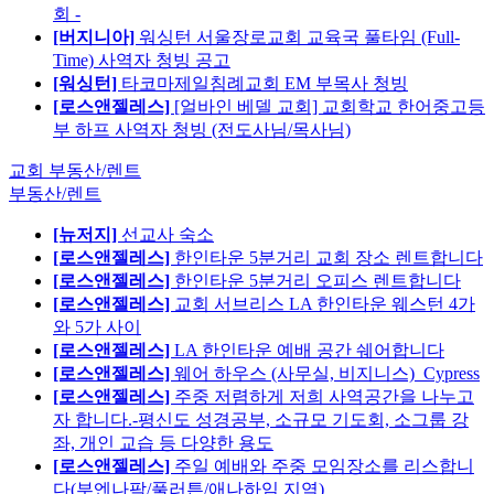
회 -
[버지니아]
워싱턴 서울장로교회 교육국 풀타임 (Full-
Time) 사역자 청빙 공고
[워싱턴]
타코마제일침례교회 EM 부목사 청빙
[로스앤젤레스]
[얼바인 베델 교회] 교회학교 한어중고등
부 하프 사역자 청빙 (전도사님/목사님)
교회 부동산/렌트
부동산/렌트
[뉴저지]
선교사 숙소
[로스앤젤레스]
한인타운 5분거리 교회 장소 렌트합니다
[로스앤젤레스]
한인타운 5분거리 오피스 렌트합니다
[로스앤젤레스]
교회 서브리스 LA 한인타운 웨스턴 4가
와 5가 사이
[로스앤젤레스]
LA 한인타운 예배 공간 쉐어합니다
[로스앤젤레스]
웨어 하우스 (사무실, 비지니스)_Cypress
[로스앤젤레스]
주중 저렴하게 저희 사역공간을 나누고
자 합니다.-평신도 성경공부, 소규모 기도회, 소그룹 강
좌, 개인 교습 등 다양한 용도
[로스앤젤레스]
주일 예배와 주중 모임장소를 리스합니
다(부엔나팍/풀러튼/애나하임 지역)