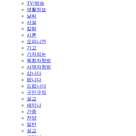
TV/방송
생활정보
날씨
사설
칼럼
시론
오피니언
기고
기자의눈
목회자청빙
사역자청빙
삽니다
팝니다
드립니다
구인구직
설교
세미나
간증
찬양
일반
설교