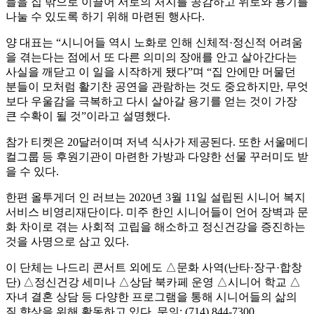
들을 집 밖으로 이끌어 서로의 처지를 공감하고 위로와 용기를
나눌 수 있도록 하기 위해 마련된 행사다.
양 대표는 “시니어들 역시 노화로 인해 신체적·정신적 어려움
을 겪는다는 점에서 또 다른 의미의 장애를 안고 살아간다는
사실을 깨닫고 이 일을 시작하게 됐다”며 “집 안에만 머물던
분들이 모처럼 활기찬 공연을 관람하는 것도 중요하지만, 무엇
보다 우울감을 극복하고 다시 살아갈 용기를 얻는 것이 가장
큰 수확이 될 것”이라고 설명했다.
참가 티켓은 20달러이며 저녁 식사가 제공된다. 또한 서울메디
컬그룹 등 후원기관이 마련한 가방과 다양한 선물 꾸러미도 받
을 수 있다.
한편 올투게더 인 러브는 2020년 3월 11일 설립된 시니어 복지
서비스 비영리재단이다. 미주 한인 시니어들이 언어 장벽과 문
화 차이로 겪는 사회적 고립을 해소하고 정신건강을 증진하는
것을 사명으로 삼고 있다.
이 단체는 나드리 콘서트 외에도 △문화 사역(난타·장구·합창
단) △정신건강 세미나 △상담 북카페 운영 △시니어 학교 △
자녀 결혼 상담 등 다양한 프로그램을 통해 시니어들의 삶의
질 향상을 위해 활동하고 있다. 문의: (714) 844-7300.