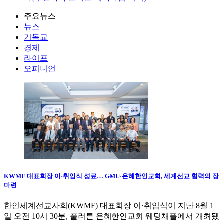
주요뉴스
뉴스
기독교
경제
라이프
오피니언
KWMF 대표회장 이·취임식 성료… GMU·은혜한인교회, 세계선교 협력의 장
마련
한인세계선교사회(KWMF) 대표회장 이·취임식이 지난 8월 1
일 오전 10시 30분, 풀러튼 은혜한인교회 웨딩채플에서 개최됐