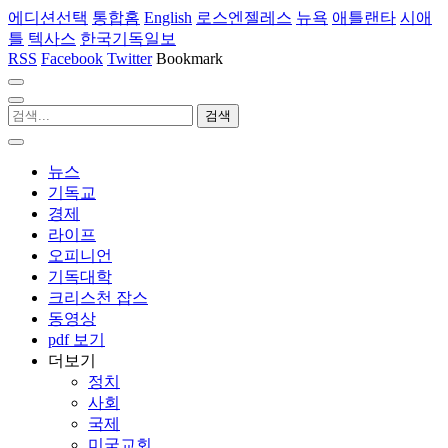
에디션선택
통합홈
English
로스엔젤레스
뉴욕
애틀랜타
시애
틀
텍사스
한국기독일보
RSS
Facebook
Twitter
Bookmark
뉴스
기독교
경제
라이프
오피니언
기독대학
크리스천 잡스
동영상
pdf 보기
더보기
정치
사회
국제
미국교회