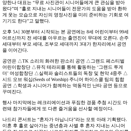
양한나 대표는 “무료 사진관이 시니어들에게 큰 관심을 받아
왔다”며 “홀로 지내는 시니어들이 전문가의 도움을 받아 환하
게 웃는 모습으로 자신의 영정사진을 미리 준비하는 기회로 여
기기도 한다”고 말했다.
오후 5시 30분부터 시작되는 본 공연에는 8세 어린이부터 99세
어르신까지 전 세대를 아우르는 출연진이 무대에 오른다. 손주
세대부터 부모 세대, 조부모 세대까지 3대가 한자리에서 공연
을 이어간다.
공연은 △TK 소리의 화려한 판소리 공연 △그랜드 페스티벌
어린이합창단 △뮤직 테라피를 통해 활동하는 ‘그랜드 투게
더’ 여성합창단 △실력파 솔리스트들의 독창 및 현악 4중주 △
시드 오브 워십(Seeds of Worship) 주니어 하이스쿨 팀의 힙합
공연 △학생과 시니어가 함께하는 역동적인 난타 공연 등으로
꾸며진다.
행사 마지막에는 레크리에이션과 푸짐한 경품 추첨 시간도 마
련돼 참가자들에게 또 다른 즐거움을 선사할 예정이다.
나드리 콘서트는 “혼자가 아닙니다”라는 모토 아래 기획됐다.
이혼 후 홀로 살아가는 중년층과 사별 후 혼자 지내는 시니어