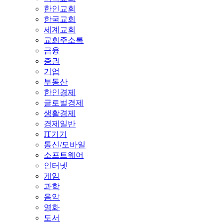
한인교회
한국교회
세계교회
교회주소록
금융
증권
기업
부동산
한인경제
글로벌경제
생활경제
경제일반
IT기기
통신/모바일
소프트웨어
인터넷
게임
과학
음악
영화
도서