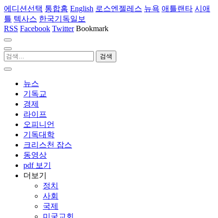
에디션선택
통합홈
English
로스엔젤레스
뉴욕
애틀랜타
시애
틀
텍사스
한국기독일보
RSS
Facebook
Twitter
Bookmark
뉴스
기독교
경제
라이프
오피니언
기독대학
크리스천 잡스
동영상
pdf 보기
더보기
정치
사회
국제
미국교회