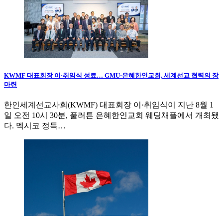
KWMF 대표회장 이·취임식 성료… GMU·은혜한인교회, 세계선교 협력의 장
마련
한인세계선교사회(KWMF) 대표회장 이·취임식이 지난 8월 1
일 오전 10시 30분, 풀러튼 은혜한인교회 웨딩채플에서 개최됐
다. 멕시코 정득…