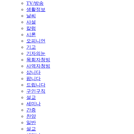
TV/방송
생활정보
날씨
사설
칼럼
시론
오피니언
기고
기자의눈
목회자청빙
사역자청빙
삽니다
팝니다
드립니다
구인구직
설교
세미나
간증
찬양
일반
설교