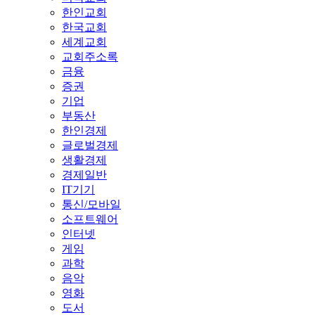
한인교회
한국교회
세계교회
교회주소록
금융
증권
기업
부동산
한인경제
글로벌경제
생활경제
경제일반
IT기기
통신/모바일
소프트웨어
인터넷
게임
과학
음악
영화
도서