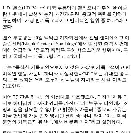
J. D. 밴스(J.D. Vance) 미국 부통령이 캘리포니아주의 한 이슬
람 사원에서 발생한 총격 사건과 관련, 종교적 폭력을 강하게
규탄하며 "가장 반기독교적이고 반미적인 행위 중 하나"라고
했다.
밴스 부통령은 20일 백악관 기자회견에서 전날 샌디에이고 이
슬람센터(Islamic Center of San Diego)에서 발생한 총격 사건에
대해 언급하며 "종교적 폭력은 특히 혐오스러운 행위이며, 특
히 미국에서는 더욱 그렇다"고 말했다.
그는 "독실한 기독교인으로서 이것은 가장 반기독교적이고 반
미적인 행동 가운데 하나라고 생각한다"며 "모든 위대한 종교
의 근본 원칙은 우리 모두가 하나님의 자녀라는 사실"이라고
강조했다.
이어 "인간은 하나님의 형상대로 창조됐으며, 각자가 자유 의
지로 하나님께 나아갈 권리를 가진다"며 "누구도 타인에게 신
앙의 길을 강요할 수 없다"고 밝혔다. 아울러 "종교의 자유는
미국 헌법에 가장 먼저 명시된 권리 중 하나"라며 "이는 미국
문명의 기독교적 유산 속에서 비롯된 가치"라고 설명했다.
로마 가톨릭 신자로 알려진 밴스 부통령은 힌두교 신자인 아내