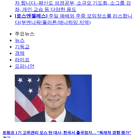
자 합니다.-평신도 성경공부, 소규모 기도회, 소그룹 강
좌, 개인 교습 등 다양한 용도
[로스앤젤레스]
주일 예배와 주중 모임장소를 리스합니
다(부엔나팍/풀러튼/애나하임 지역)
주요뉴스
뉴스
기독교
경제
라이프
오피니언
트럼프 1기 고위관리 모스 탄 대사, 한국서 출국정지… “독재적 경향 증가”