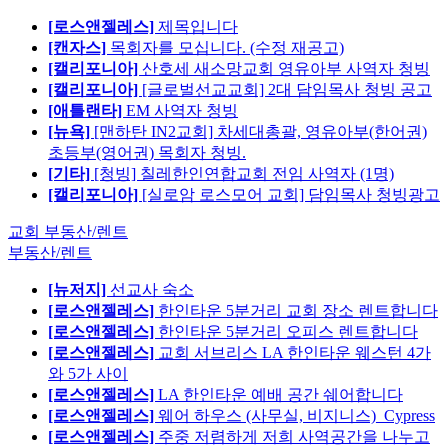
[로스앤젤레스]
제목입니다
[캔자스]
목회자를 모십니다. (수정 재공고)
[캘리포니아]
산호세 새소망교회 영유아부 사역자 청빙
[캘리포니아]
[글로벌선교교회] 2대 담임목사 청빙 공고
[애틀랜타]
EM 사역자 청빙
[뉴욕]
[맨하탄 IN2교회] 차세대총괄, 영유아부(한어권)
초등부(영어권) 목회자 청빙.
[기타]
[청빙] 칠레한인연합교회 전임 사역자 (1명)
[캘리포니아]
[실로암 로스모어 교회] 담임목사 청빙광고
교회 부동산/렌트
부동산/렌트
[뉴저지]
선교사 숙소
[로스앤젤레스]
한인타운 5분거리 교회 장소 렌트합니다
[로스앤젤레스]
한인타운 5분거리 오피스 렌트합니다
[로스앤젤레스]
교회 서브리스 LA 한인타운 웨스턴 4가
와 5가 사이
[로스앤젤레스]
LA 한인타운 예배 공간 쉐어합니다
[로스앤젤레스]
웨어 하우스 (사무실, 비지니스)_Cypress
[로스앤젤레스]
주중 저렴하게 저희 사역공간을 나누고