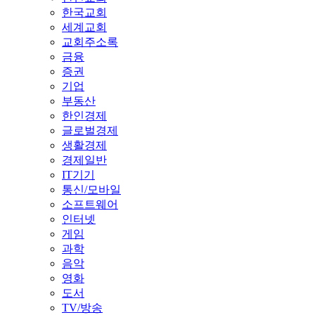
한국교회
세계교회
교회주소록
금융
증권
기업
부동산
한인경제
글로벌경제
생활경제
경제일반
IT기기
통신/모바일
소프트웨어
인터넷
게임
과학
음악
영화
도서
TV/방송