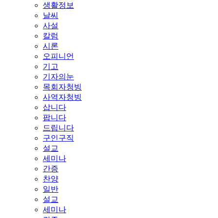
생활정보
날씨
사설
칼럼
시론
오피니언
기고
기자의눈
목회자청빙
사역자청빙
삽니다
팝니다
드립니다
구인구직
설교
세미나
간증
찬양
일반
설교
세미나