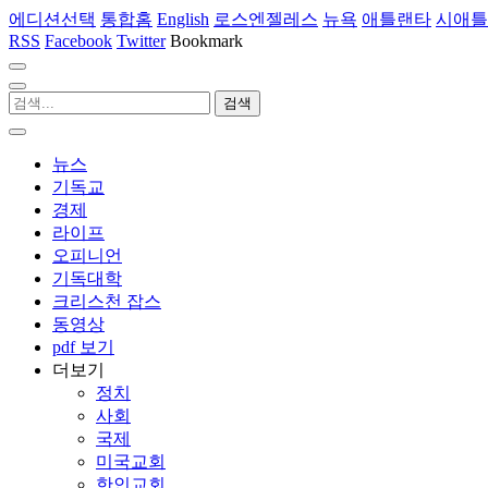
에디션선택
통합홈
English
로스엔젤레스
뉴욕
애틀랜타
시애틀
RSS
Facebook
Twitter
Bookmark
뉴스
기독교
경제
라이프
오피니언
기독대학
크리스천 잡스
동영상
pdf 보기
더보기
정치
사회
국제
미국교회
한인교회