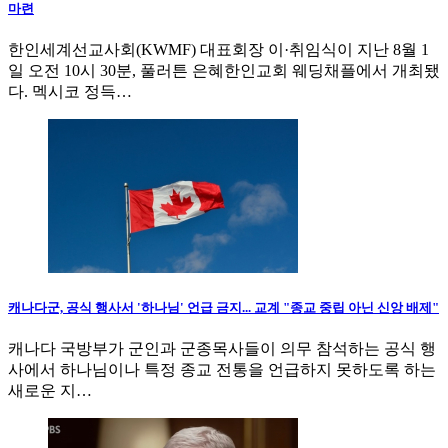
마련
한인세계선교사회(KWMF) 대표회장 이·취임식이 지난 8월 1
일 오전 10시 30분, 풀러튼 은혜한인교회 웨딩채플에서 개최됐
다. 멕시코 정득…
캐나다군, 공식 행사서 '하나님' 언급 금지... 교계 "종교 중립 아닌 신앙 배제"
캐나다 국방부가 군인과 군종목사들이 의무 참석하는 공식 행
사에서 하나님이나 특정 종교 전통을 언급하지 못하도록 하는
새로운 지…