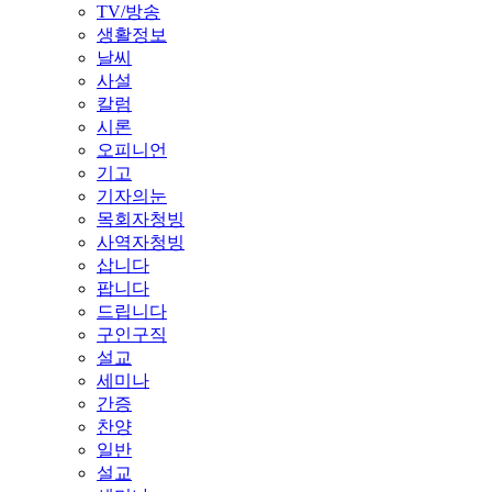
TV/방송
생활정보
날씨
사설
칼럼
시론
오피니언
기고
기자의눈
목회자청빙
사역자청빙
삽니다
팝니다
드립니다
구인구직
설교
세미나
간증
찬양
일반
설교