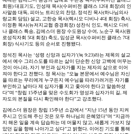
회원) 대표기도, 인성재 목사(수퍼비전 클래스 12대 회장)의 인
사말씀 대독, 피아노 트리오의 찬양, 정석진 목사(하나님의사
랑교회 담임) 설교, 고한승 목사(렉시오 디비나 4대 회장) 축사,
이정환 목사(뉴저지교협 증경회장) 성찬식 인도, 렉시오 디비
나 클래스 특송, 김에스더 원장 수도원상 수여, 노순구 목사(원
로성직자회 5대 회장) 축도, 임성균 목사(수퍼비전 클래스 7대
회장) 식사기도 등의 순서로 진행됐다.
정석진 목사는 ‘성령 신앙과 십자가’(눅 9:23)라는 제목의 설교
에서 예수 그리스도를 따르는 삶이 단순한 신앙 고백에 머무는
것이 아니라, 자기 부인과 십자가를 지는 제자의 삶으로 이어
져야 한다고 전했다. 정 목사는 “오늘 본문에서 예수님은 자신
을 따르는 무리에게 누구든지 예수님을 따라가려거든 자기를
부인하고 날마다 제 십자가를 지고 좇아야 한다고 말씀하셨
다”며 “창립 15주년을 맞은 수도회가 영성과 십자가의 길, 제
자도의 본질을 다시 확인해야 한다”고 강조했다.
김에스더 원장은 창립 15주년 소감에서 “지난 15년 동안 지켜
주시고 인도해 주신 것은 모두 하나님의 은혜였다”며 “지금까
지 해온 일을 계속 답습하는 데 머물지 않고, 새롭게 가보지 않
았던 길을 향해 나아가고 싶다”고 밝혔다. 이어진 기도를 통해