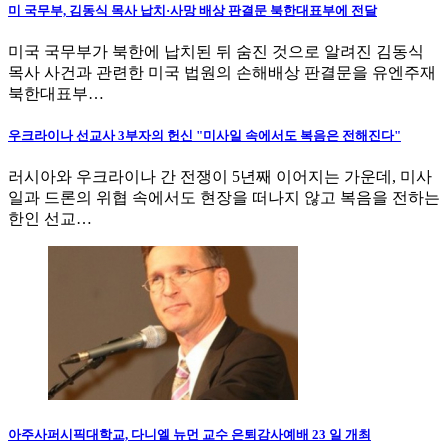
미 국무부, 김동식 목사 납치·사망 배상 판결문 북한대표부에 전달
미국 국무부가 북한에 납치된 뒤 숨진 것으로 알려진 김동식
목사 사건과 관련한 미국 법원의 손해배상 판결문을 유엔주재
북한대표부…
우크라이나 선교사 3부자의 헌신 "미사일 속에서도 복음은 전해진다"
러시아와 우크라이나 간 전쟁이 5년째 이어지는 가운데, 미사
일과 드론의 위협 속에서도 현장을 떠나지 않고 복음을 전하는
한인 선교…
아주사퍼시픽대학교, 다니엘 뉴먼 교수 은퇴감사예배 23 일 개최