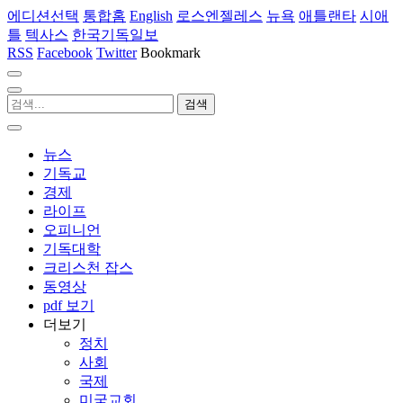
에디션선택
통합홈
English
로스엔젤레스
뉴욕
애틀랜타
시애
틀
텍사스
한국기독일보
RSS
Facebook
Twitter
Bookmark
뉴스
기독교
경제
라이프
오피니언
기독대학
크리스천 잡스
동영상
pdf 보기
더보기
정치
사회
국제
미국교회