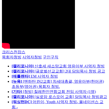
크리스천잡스
목회자청빙
사역자청빙
구인구직
[캘리포니아]
산호세 새소망교회 영유아부 사역자 청빙
[캘리포니아]
[글로벌선교교회] 2대 담임목사 청빙 공고
[애틀랜타]
EM 사역자 청빙
[뉴욕]
[맨하탄 IN2교회] 차세대총괄, 영유아부(한어권)
초등부(영어권) 목회자 청빙.
[기타]
[청빙] 칠레한인연합교회 전임 사역자 (1명)
[캘리포니아]
[실로암 로스모어 교회] 담임목사 청빙광고
[워싱턴DC]
어린이, Youth 사역자 청빙- 올네이션스 교
회 -