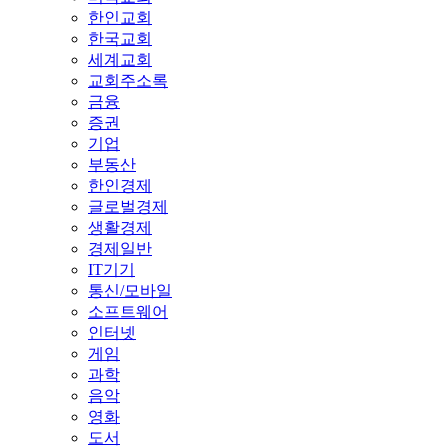
한인교회
한국교회
세계교회
교회주소록
금융
증권
기업
부동산
한인경제
글로벌경제
생활경제
경제일반
IT기기
통신/모바일
소프트웨어
인터넷
게임
과학
음악
영화
도서