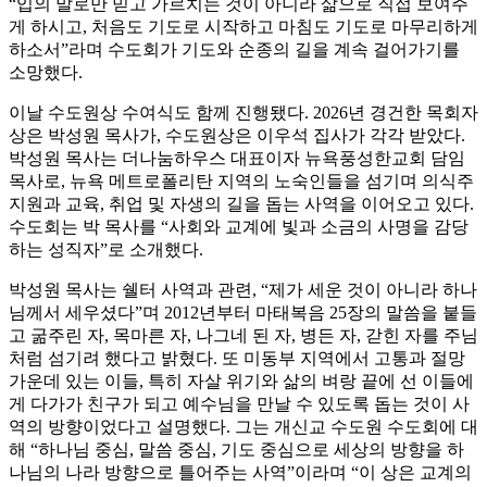
“입의 말로만 믿고 가르치는 것이 아니라 삶으로 직접 보여주
게 하시고, 처음도 기도로 시작하고 마침도 기도로 마무리하게
하소서”라며 수도회가 기도와 순종의 길을 계속 걸어가기를
소망했다.
이날 수도원상 수여식도 함께 진행됐다. 2026년 경건한 목회자
상은 박성원 목사가, 수도원상은 이우석 집사가 각각 받았다.
박성원 목사는 더나눔하우스 대표이자 뉴욕풍성한교회 담임
목사로, 뉴욕 메트로폴리탄 지역의 노숙인들을 섬기며 의식주
지원과 교육, 취업 및 자생의 길을 돕는 사역을 이어오고 있다.
수도회는 박 목사를 “사회와 교계에 빛과 소금의 사명을 감당
하는 성직자”로 소개했다.
박성원 목사는 쉘터 사역과 관련, “제가 세운 것이 아니라 하나
님께서 세우셨다”며 2012년부터 마태복음 25장의 말씀을 붙들
고 굶주린 자, 목마른 자, 나그네 된 자, 병든 자, 갇힌 자를 주님
처럼 섬기려 했다고 밝혔다. 또 미동부 지역에서 고통과 절망
가운데 있는 이들, 특히 자살 위기와 삶의 벼랑 끝에 선 이들에
게 다가가 친구가 되고 예수님을 만날 수 있도록 돕는 것이 사
역의 방향이었다고 설명했다. 그는 개신교 수도원 수도회에 대
해 “하나님 중심, 말씀 중심, 기도 중심으로 세상의 방향을 하
나님의 나라 방향으로 틀어주는 사역”이라며 “이 상은 교계의