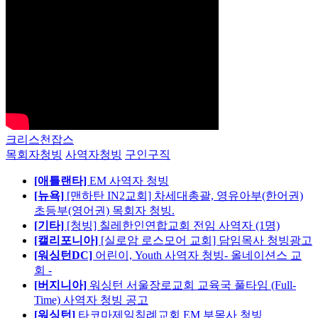
크리스천잡스
목회자청빙
사역자청빙
구인구직
[애틀랜타]
EM 사역자 청빙
[뉴욕]
[맨하탄 IN2교회] 차세대총괄, 영유아부(한어권)
초등부(영어권) 목회자 청빙.
[기타]
[청빙] 칠레한인연합교회 전임 사역자 (1명)
[캘리포니아]
[실로암 로스모어 교회] 담임목사 청빙광고
[워싱턴DC]
어린이, Youth 사역자 청빙- 올네이션스 교
회 -
[버지니아]
워싱턴 서울장로교회 교육국 풀타임 (Full-
Time) 사역자 청빙 공고
[워싱턴]
타코마제일침례교회 EM 부목사 청빙