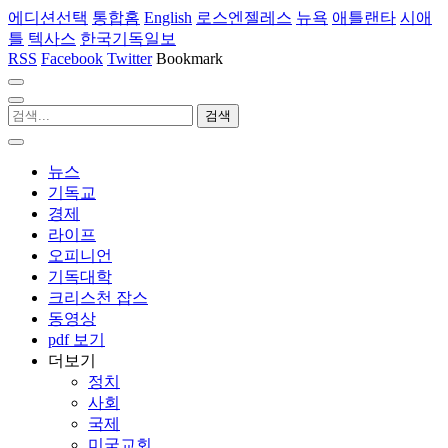
에디션선택
통합홈
English
로스엔젤레스
뉴욕
애틀랜타
시애
틀
텍사스
한국기독일보
RSS
Facebook
Twitter
Bookmark
뉴스
기독교
경제
라이프
오피니언
기독대학
크리스천 잡스
동영상
pdf 보기
더보기
정치
사회
국제
미국교회