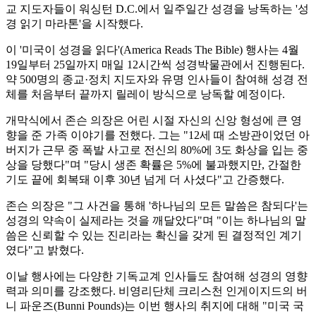
교 지도자들이 워싱턴 D.C.에서 일주일간 성경을 낭독하는 '성
경 읽기 마라톤'을 시작했다.
이 '미국이 성경을 읽다'(America Reads The Bible) 행사는 4월
19일부터 25일까지 매일 12시간씩 성경박물관에서 진행된다.
약 500명의 종교·정치 지도자와 유명 인사들이 참여해 성경 전
체를 처음부터 끝까지 릴레이 방식으로 낭독할 예정이다.
개막식에서 존슨 의장은 어린 시절 자신의 신앙 형성에 큰 영
향을 준 가족 이야기를 전했다. 그는 "12세 때 소방관이었던 아
버지가 근무 중 폭발 사고로 전신의 80%에 3도 화상을 입는 중
상을 당했다"며 "당시 생존 확률은 5%에 불과했지만, 간절한
기도 끝에 회복돼 이후 30년 넘게 더 사셨다"고 간증했다.
존슨 의장은 "그 사건을 통해 '하나님의 모든 말씀은 참되다'는
성경의 약속이 실제라는 것을 깨달았다"며 "이는 하나님의 말
씀은 신뢰할 수 있는 진리라는 확신을 갖게 된 결정적인 계기
였다"고 밝혔다.
이날 행사에는 다양한 기독교계 인사들도 참여해 성경의 영향
력과 의미를 강조했다. 비영리단체 크리스천 인게이지드의 버
니 파운즈(Bunni Pounds)는 이번 행사의 취지에 대해 "미국 국