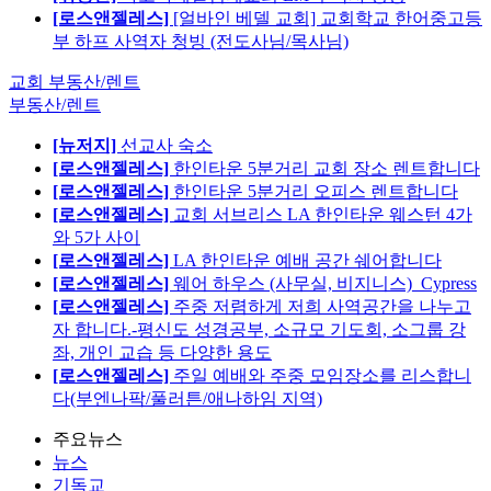
[로스앤젤레스]
[얼바인 베델 교회] 교회학교 한어중고등
부 하프 사역자 청빙 (전도사님/목사님)
교회 부동산/렌트
부동산/렌트
[뉴저지]
선교사 숙소
[로스앤젤레스]
한인타운 5분거리 교회 장소 렌트합니다
[로스앤젤레스]
한인타운 5분거리 오피스 렌트합니다
[로스앤젤레스]
교회 서브리스 LA 한인타운 웨스턴 4가
와 5가 사이
[로스앤젤레스]
LA 한인타운 예배 공간 쉐어합니다
[로스앤젤레스]
웨어 하우스 (사무실, 비지니스)_Cypress
[로스앤젤레스]
주중 저렴하게 저희 사역공간을 나누고
자 합니다.-평신도 성경공부, 소규모 기도회, 소그룹 강
좌, 개인 교습 등 다양한 용도
[로스앤젤레스]
주일 예배와 주중 모임장소를 리스합니
다(부엔나팍/풀러튼/애나하임 지역)
주요뉴스
뉴스
기독교