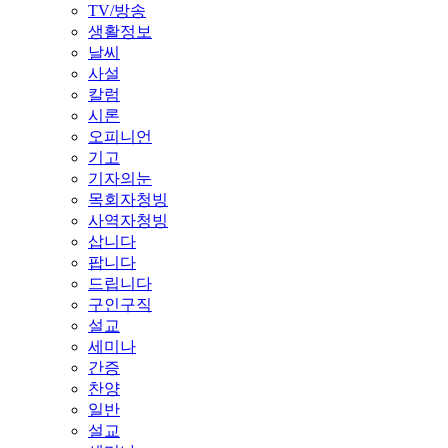
TV/방송
생활정보
날씨
사설
칼럼
시론
오피니언
기고
기자의눈
목회자청빙
사역자청빙
삽니다
팝니다
드립니다
구인구직
설교
세미나
간증
찬양
일반
설교