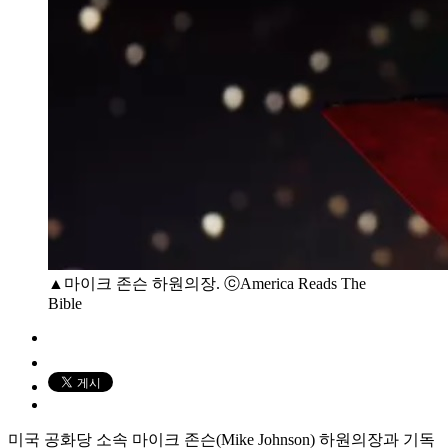
▲마이크 존슨 하원의장. ⓒAmerica Reads The
Bible
미국 공화당 소속 마이크 존슨(Mike Johnson) 하원의장과 기독