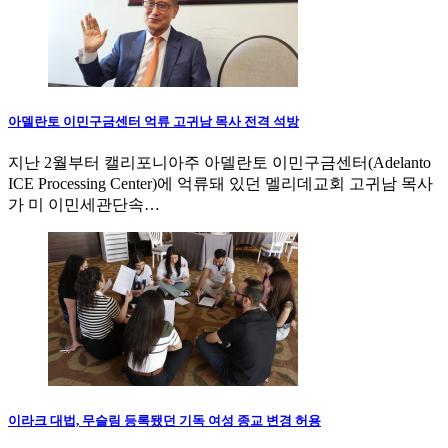
아델란토 이민구금센터 억류 고귀남 목사 전격 석방
지난 2월부터 캘리포니아주 아델란토 이민구금센터(Adelanto
ICE Processing Center)에 억류돼 있던 멜리데교회 고귀남 목사
가 미 이민세관단속…
이라크 대법, 무슬림 등록됐던 기독 여성 종교 변경 허용