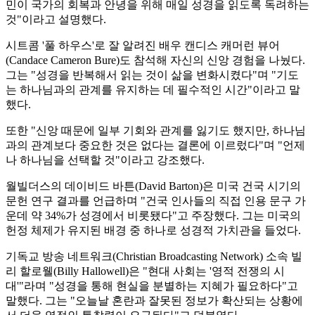
민이 국가의 회복과 안녕을 위해 매일 성경을 읽도록 독려하는
것"이라고 설명했다.
시트콤 '풀 하우스'로 잘 알려진 배우 캔디스 캐머런 뷰어
(Candace Cameron Bure)도 참석해 자신의 신앙 경험을 나눴다.
그는 "성경을 반복해서 읽는 것이 삶을 변화시켰다"며 "기도
는 하나님과의 관계를 유지하는 데 필수적인 시간"이라고 말
했다.
또한 "신앙 때문에 일부 기회와 관계를 잃기도 했지만, 하나님
과의 관계보다 중요한 것은 없다는 결론에 이르렀다"며 "언제
나 하나님을 선택할 것"이라고 강조했다.
월빌더스의 데이비드 바튼(David Barton)은 미국 건국 시기의
문헌 연구 결과를 언급하며 "건국 인사들의 직접 인용 문구 가
운데 약 34%가 성경에서 비롯됐다"고 주장했다. 그는 미국의
헌정 체제가 유지된 배경 중 하나로 성경적 가치관을 들었다.
기독교 방송 네트워크(Christian Broadcasting Network) 소속 빌
리 할로웰(Billy Hallowell)은 "현대 사회는 '영적 전쟁의 시
대'"라며 "성경을 통해 현실을 분별하는 지혜가 필요하다"고
말했다. 그는 "오늘날 혼란과 잘못된 정보가 확산되는 상황에