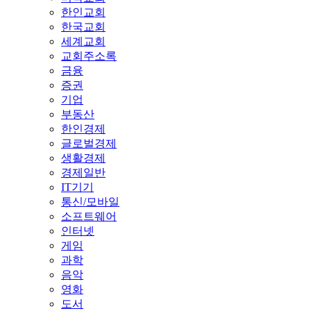
한인교회
한국교회
세계교회
교회주소록
금융
증권
기업
부동산
한인경제
글로벌경제
생활경제
경제일반
IT기기
통신/모바일
소프트웨어
인터넷
게임
과학
음악
영화
도서