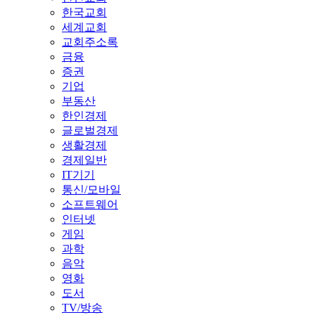
한국교회
세계교회
교회주소록
금융
증권
기업
부동산
한인경제
글로벌경제
생활경제
경제일반
IT기기
통신/모바일
소프트웨어
인터넷
게임
과학
음악
영화
도서
TV/방송