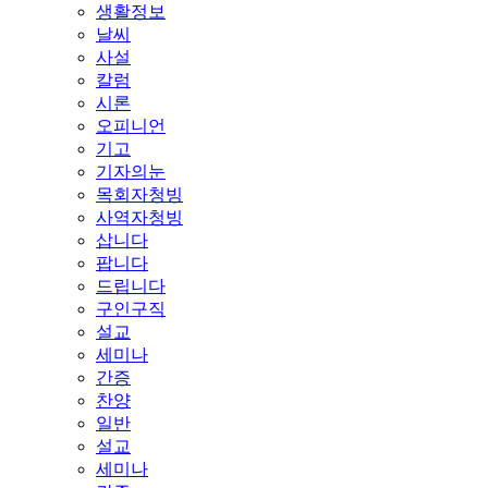
생활정보
날씨
사설
칼럼
시론
오피니언
기고
기자의눈
목회자청빙
사역자청빙
삽니다
팝니다
드립니다
구인구직
설교
세미나
간증
찬양
일반
설교
세미나