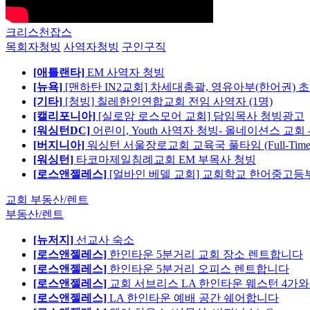
크리스천잡스
목회자청빙
사역자청빙
구인구직
[애틀랜타]
EM 사역자 청빙
[뉴욕]
[맨하탄 IN2교회] 차세대총괄, 영유아부(한어권) 
[기타]
[청빙] 칠레한인연합교회 전임 사역자 (1명)
[캘리포니아]
[실로암 로스모어 교회] 담임목사 청빙광고
[워싱턴DC]
어린이, Youth 사역자 청빙- 올네이션스 교회 
[버지니아]
워싱턴 서울장로교회 교육국 풀타임 (Full-Tim
[워싱턴]
타코마제일침례교회 EM 부목사 청빙
[로스앤젤레스]
[얼바인 베델 교회] 교회학교 한어중고등부
교회 부동산/렌트
부동산/렌트
[뉴저지]
선교사 숙소
[로스앤젤레스]
한인타운 5분거리 교회 장소 렌트합니다
[로스앤젤레스]
한인타운 5분거리 오피스 렌트합니다
[로스앤젤레스]
교회 서브리스 LA 한인타운 웨스턴 4가와
[로스앤젤레스]
LA 한인타운 예배 공간 쉐어합니다