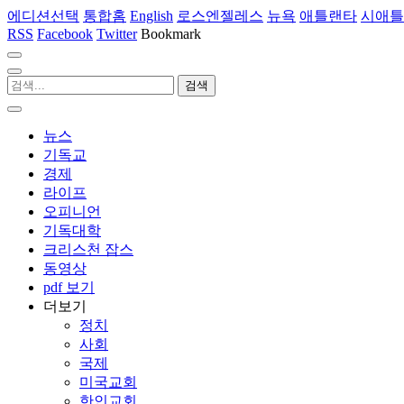
에디션선택
통합홈
English
로스엔젤레스
뉴욕
애틀랜타
시애틀
RSS
Facebook
Twitter
Bookmark
뉴스
기독교
경제
라이프
오피니언
기독대학
크리스천 잡스
동영상
pdf 보기
더보기
정치
사회
국제
미국교회
한인교회