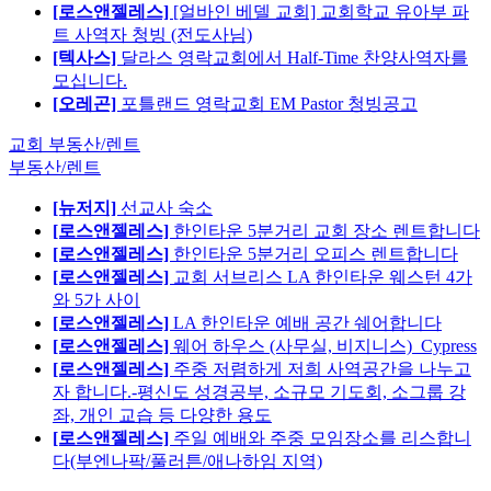
[로스앤젤레스]
[얼바인 베델 교회] 교회학교 유아부 파
트 사역자 청빙 (전도사님)
[텍사스]
달라스 영락교회에서 Half-Time 찬양사역자를
모십니다.
[오레곤]
포틀랜드 영락교회 EM Pastor 청빙공고
교회 부동산/렌트
부동산/렌트
[뉴저지]
선교사 숙소
[로스앤젤레스]
한인타운 5분거리 교회 장소 렌트합니다
[로스앤젤레스]
한인타운 5분거리 오피스 렌트합니다
[로스앤젤레스]
교회 서브리스 LA 한인타운 웨스턴 4가
와 5가 사이
[로스앤젤레스]
LA 한인타운 예배 공간 쉐어합니다
[로스앤젤레스]
웨어 하우스 (사무실, 비지니스)_Cypress
[로스앤젤레스]
주중 저렴하게 저희 사역공간을 나누고
자 합니다.-평신도 성경공부, 소규모 기도회, 소그룹 강
좌, 개인 교습 등 다양한 용도
[로스앤젤레스]
주일 예배와 주중 모임장소를 리스합니
다(부엔나팍/풀러튼/애나하임 지역)