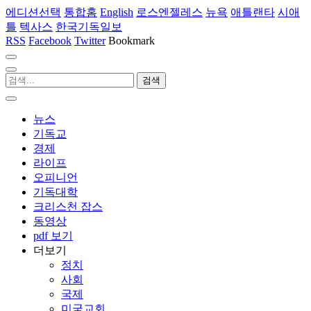
에디션선택
통합홈
English
로스엔젤레스
뉴욕
애틀랜타
시애
틀
텍사스
한국기독일보
RSS
Facebook
Twitter
Bookmark
뉴스
기독교
경제
라이프
오피니언
기독대학
크리스천 잡스
동영상
pdf 보기
더보기
정치
사회
국제
미국교회