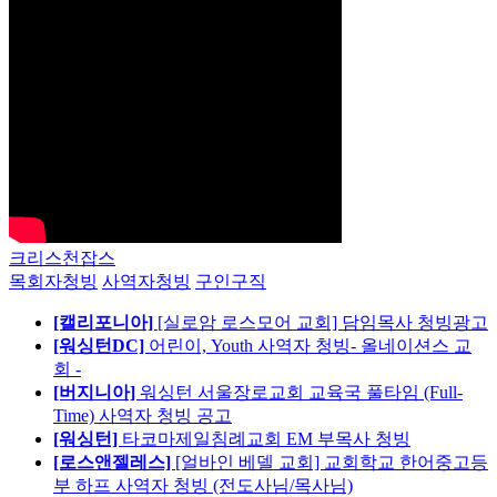
크리스천잡스
목회자청빙
사역자청빙
구인구직
[캘리포니아]
[실로암 로스모어 교회] 담임목사 청빙광고
[워싱턴DC]
어린이, Youth 사역자 청빙- 올네이션스 교
회 -
[버지니아]
워싱턴 서울장로교회 교육국 풀타임 (Full-
Time) 사역자 청빙 공고
[워싱턴]
타코마제일침례교회 EM 부목사 청빙
[로스앤젤레스]
[얼바인 베델 교회] 교회학교 한어중고등
부 하프 사역자 청빙 (전도사님/목사님)