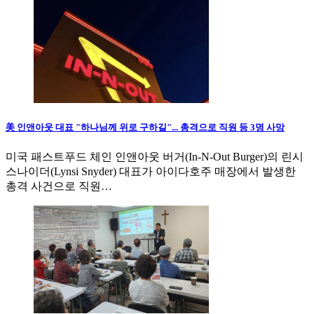
美 인앤아웃 대표 "하나님께 위로 구하길"... 총격으로 직원 등 3명 사망
미국 패스트푸드 체인 인앤아웃 버거(In-N-Out Burger)의 린시
스나이더(Lynsi Snyder) 대표가 아이다호주 매장에서 발생한
총격 사건으로 직원…