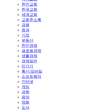
한인교회
한국교회
세계교회
교회주소록
금융
증권
기업
부동산
한인경제
글로벌경제
생활경제
경제일반
IT기기
통신/모바일
소프트웨어
인터넷
게임
과학
음악
영화
도서