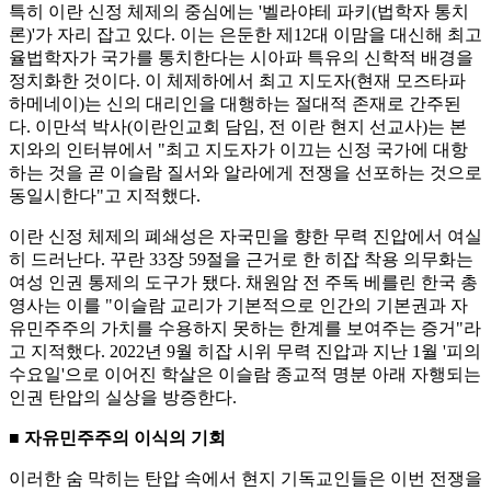
특히 이란 신정 체제의 중심에는 '벨라야테 파키(법학자 통치
론)'가 자리 잡고 있다. 이는 은둔한 제12대 이맘을 대신해 최고
율법학자가 국가를 통치한다는 시아파 특유의 신학적 배경을
정치화한 것이다. 이 체제하에서 최고 지도자(현재 모즈타파
하메네이)는 신의 대리인을 대행하는 절대적 존재로 간주된
다. 이만석 박사(이란인교회 담임, 전 이란 현지 선교사)는 본
지와의 인터뷰에서 "최고 지도자가 이끄는 신정 국가에 대항
하는 것을 곧 이슬람 질서와 알라에게 전쟁을 선포하는 것으로
동일시한다"고 지적했다.
이란 신정 체제의 폐쇄성은 자국민을 향한 무력 진압에서 여실
히 드러난다. 꾸란 33장 59절을 근거로 한 히잡 착용 의무화는
여성 인권 통제의 도구가 됐다. 채원암 전 주독 베를린 한국 총
영사는 이를 "이슬람 교리가 기본적으로 인간의 기본권과 자
유민주주의 가치를 수용하지 못하는 한계를 보여주는 증거"라
고 지적했다. 2022년 9월 히잡 시위 무력 진압과 지난 1월 '피의
수요일'으로 이어진 학살은 이슬람 종교적 명분 아래 자행되는
인권 탄압의 실상을 방증한다.
■ 자유민주주의 이식의 기회
이러한 숨 막히는 탄압 속에서 현지 기독교인들은 이번 전쟁을