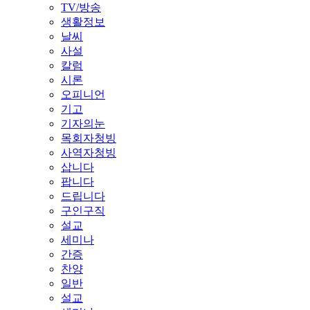
TV/방송
생활정보
날씨
사설
칼럼
시론
오피니언
기고
기자의눈
목회자청빙
사역자청빙
삽니다
팝니다
드립니다
구인구직
설교
세미나
간증
찬양
일반
설교