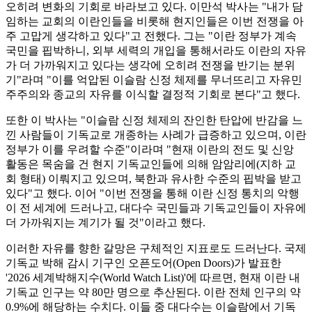
오히려 변화의 기회로 바라보고 있다. 이만석 박사는 "내가 담
임하는 교회의 이란인들을 비롯해 현지인들은 이번 전쟁을 아
주 고맙게 생각하고 있다"고 전했다. 그는 "이란 정부가 계속
국민을 핍박하니, 외부 세력의 개입을 통해서라도 이란의 자유
가 더 가까워지고 있다는 생각에 오히려 전쟁을 반기는 분위
기"라며 "이를 억압된 이슬람 신정 체제를 무너뜨리고 자유민
주주의와 종교의 자유를 이식할 결정적 기회로 본다"고 했다.
또한 이 박사는 "이슬람 신정 체제의 잔인한 탄압에 반감을 느
낀 사람들이 기독교로 개종하는 사례가 급증하고 있으며, 이란
정부가 이를 우려할 수준"이라며 "현재 이란의 전도 및 신앙
활동은 목숨을 건 현지 기독교인들에 의해 암암리에(지하 교
회 형태) 이뤄지고 있으며, 북한과 유사한 수준의 핍박을 받고
있다"고 했다. 이어 "이번 전쟁을 통해 이란 신정 통치의 악행
이 전 세계에 드러나고, 대다수 국민들과 기독교인들이 자유에
더 가까워지는 계기가 될 것"이라고 했다.
이러한 자유를 향한 갈망은 구체적인 지표로도 드러난다. 국제
기독교 박해 감시 기구인 오픈도어(Open Doors)가 발표한
'2026 세계박해지수(World Watch List)'에 따르면, 현재 이란 내
기독교 인구는 약 80만 명으로 추산된다. 이란 전체 인구의 약
0.9%에 해당하는 수치다. 이들 중 대다수는 이슬람에서 기독