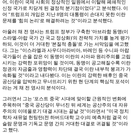
어, 이란이 국제 사회의 정상적인 일원에서 이탈해 폐쇄적인
신정 국가로 치닫게 된 결정적 분기점이었다"고 분석했다. 이
어 "트럼프의 개입은 지난 8명의 대통령이 손대지 못한 이란
문제를 '힘의 논리'로 해결하려는 것"이라고 분석했다.
아울러 채 전 영사는 트럼프 정부가 구축한 '아브라함 동맹(이
스라엘-아랍 국가 간 국교 정상화)'의 전략적 가치를 높게 평가
하되, 이것이 더 거대한 '본질적 충돌'로 가는 서막임을 예고했
다. 그는 "이스라엘과 사우디아라비아, 바레인 등 수니파 아랍
국가들이 손을 잡은 이 동맹이 이란의 시아파 원리주의를 고립
시키는 강력한 포위망이 될 것이며, 동맹이 공고해질수록 이란
정권의 자금줄과 영향력이 차단돼 결국 이란 내부적 붕괴가 가
속화될 것"이라고 내다봤다. 이는 이란의 강력한 배후인 중국
공산당을 압박하고 무너뜨리기 위한 현 단계의 핵심적 포석이
라는 게 채 전 영사의 분석이다.
그러면서 그는 '포스트 중국' 시대에 맞이할 근원적인 변화에
주목하며 "중국 공산당이 무너진 뒤 세계는 공산주의 대 자유
주의의 이데올로기 대결 시대는 끝날 것"이라면서 "미국 정치
학자 새뮤얼 헌팅턴(전 하버드대학 교수)의 예측처럼 결국 이
슬람 문명과 기독교 문명 간의 거대한 대결로 귀결될 것"이라
고 했다.