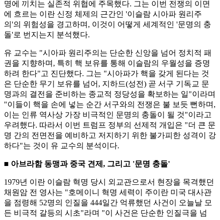
명에 끼치는 실존적 위협에 주목했다. 그는 이번 전쟁의 이면
에 흐르는 이란 신정 체제의 근간인 '이슬람 시아파 원리주
의'의 위험성을 경고하며, 이것이 어떻게 세계적인 '문명의 충
돌'로 번지는지 분석했다.
유 교수는 "시아파 원리주의는 단순한 신앙을 넘어 정치적 패
권을 지향하며, 특히 핵 보유를 통해 이슬람의 우월성을 증명
하려 한다"고 진단했다. 그는 "시아파가 핵을 갖게 된다는 것
은 단순한 무기 보유를 넘어, 지하드(성전) 곧 서구 기독교 문
명과의 결전을 준비하는 종교적 정당성을 확보하는 일"이라며
"이들이 핵을 손에 넣는 순간 서구와의 전쟁은 불 보듯 뻔하며,
이는 인류 역사상 가장 비극적인 문명의 충돌이 될 것"이라고
우려했다. 따라서 이번 트럼프 정부의 선제적 개입은 "더 큰 문
명 간의 전면전을 예비하고 저지하기 위한 불가피한 성격이 강
하다"는 것이 유 교수의 분석이다.
■ 아브라함 동맹과 중국 견제, 그리고 '문명 충돌'
1979년 이란 이슬람 혁명 당시 외교관으로서 현장을 목격했던
채원암 전 영사는 "호메이니 혁명 세력이 주이란 미국 대사관
을 점령해 52명의 인질을 444일간 억류했던 사건이 오늘날 모
든 비극적 갈등의 시초"라며 "이 사건은 단순한 인질극을 넘